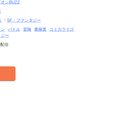
オンBUZZ
店
画
SF・ファンタジー
ョン
バトル
冒険
裏稼業
コミカライズ
タジー
で配信