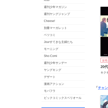
Kiss
週刊少年マガジン
週刊ヤングジャンプ
Cheese!
別冊マーガレット
ベツコミ
Jourすてきな主婦たち
モーニング
Sho-Comi
女性
週刊少年サンデー
20
ヤングキング
キク
デザート
漫画アクション
「
チャン
モバフラ
ビックコミックスペリオール