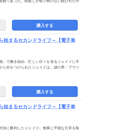
暗殺であった。暗殺しか取り柄のない錆びれた中
購入する
ら始まるセカンドライフ～【電子単
猫」で働き始め、忙しい日々を送るジェイドに不
から目をつけられたジェイドは、謎の男・アヴァ
購入する
ら始まるセカンドライフ～【電子単
対決に勝利したジェイド。無事に平穏な日常を取
。