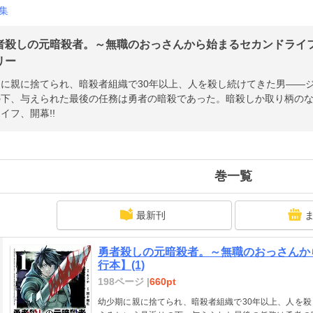
集
者殺しの元暗殺者。～無職のおっさんから始まるセカンドライフ～
リー
期に親に捨てられ、暗殺者組織で30年以上、人を殺し続けてきた男――
の下、与えられた最後の任務は勇者の暗殺であった。暗殺しか取り柄の
イフ、開幕!!
巻一覧
最新刊
勇者殺しの元暗殺者。～無職のおっさんか
行本】(1)
198ページ |
660pt
幼少期に親に捨てられ、暗殺者組織で30年以上、人を