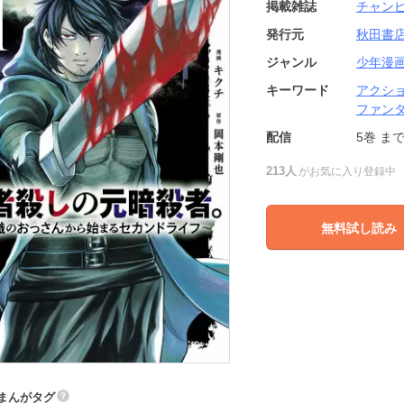
掲載雑誌
チャンピ
発行元
秋田書
ジャンル
少年漫
キーワード
アクシ
ファン
配信
5巻
ま
213人
がお気に入り登録中
無料試し読み
まんがタグ