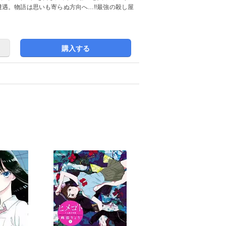
遭遇。物語は思いも寄らぬ方向へ…!!最強の殺し屋
購入する