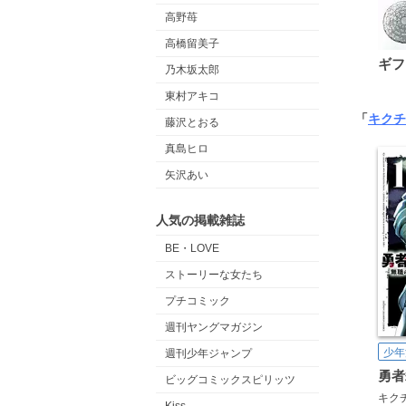
高野苺
高橋留美子
ギフ
乃木坂太郎
東村アキコ
「
キクチ
藤沢とおる
真島ヒロ
矢沢あい
人気の掲載雑誌
BE・LOVE
ストーリーな女たち
プチコミック
週刊ヤングマガジン
少年
週刊少年ジャンプ
ビッグコミックスピリッツ
キク