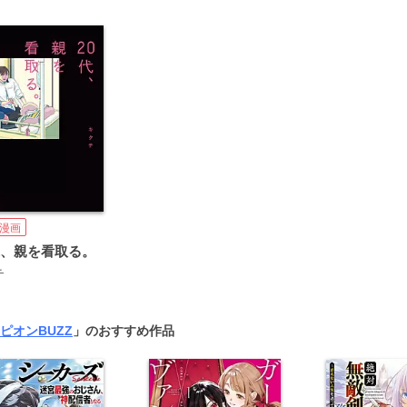
漫画
代、親を看取る。
チ
ピオンBUZZ
」のおすすめ作品