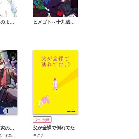
恋は雨上がりのように
ヒメゴト～十九歳の制服～
女性漫画
父が全裸で倒れてた
追放された名家の長男 ～馬鹿にされたハズレスキルで最強へと昇り詰める～ 【分冊版】
キクチ
也
すみ兵