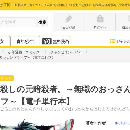
が王国！
無料漫画・電子コミックが10,000冊以上！1冊丸ごと無料、期間限定無料漫画、完結作
ログイン
会員登録
初め
少女
青年/少年
無料漫画
ジャン
少年漫画・コミック
チャンピオンBUZZ
るセカンドライフ～【電子単行本】
コミック
者殺しの元暗殺者。～無職のおっさ
イフ～【電子単行本】
ごろしのもとあんさつしゃむしょくのおっさんからはじまるせかんどら
著者・作者
キクチ
（