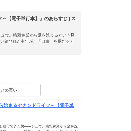
【電子単行本】」のあらすじ | ス
ジュウ。暗殺稼業から足を洗えるという見
ない錆びれた中年が、「自由」を掴むセカ
まとめ買い
ら始まるセカンドライフ～【電子単
殺し続けてきた男――ジュウ。暗殺稼業から足を洗