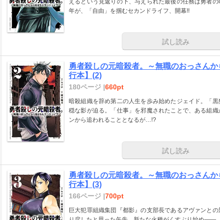
えるという見返りの下、与えられた最後の任務は勇者の
年が、「自由」を掴むセカンドライフ、開幕!!
試し読み
勇者殺しの元暗殺者。～無職のおっさんか
行本】(2)
180ページ |
660pt
暗殺組織を辞め第二の人生を歩み始めたジェイド。「黒
穏な影が迫る。「仕事」を邪魔されたことで、ある組織
ンから追われることとなるが…!?
試し読み
勇者殺しの元暗殺者。～無職のおっさんか
行本】(3)
166ページ |
700pt
巨大犯罪組織集団『都影』の支部長であるアヴァンとの
り戻したと思った矢先、新たな火種がくすぶり始め――