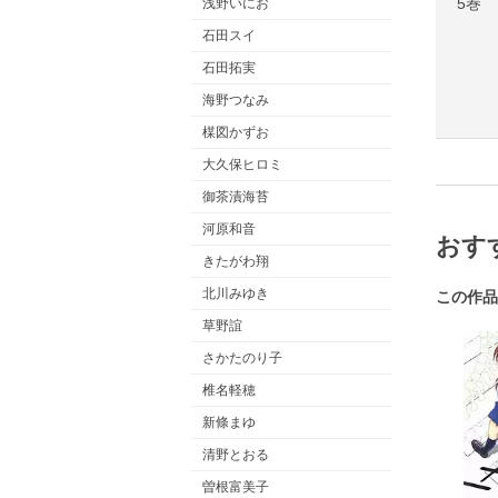
5巻
浅野いにお
石田スイ
石田拓実
海野つなみ
楳図かずお
大久保ヒロミ
御茶漬海苔
河原和音
おす
きたがわ翔
北川みゆき
この作品
草野誼
さかたのり子
椎名軽穂
新條まゆ
清野とおる
曽根富美子