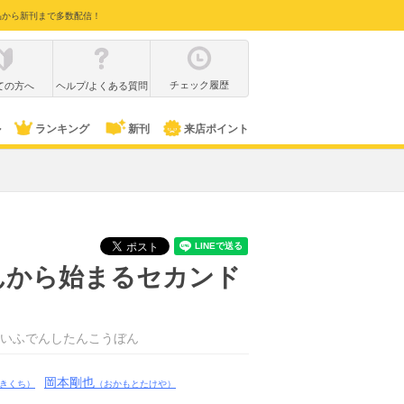
品から新刊まで多数配信！
チェック履歴
ての方へ
ヘルプ/よくある質問
ル
ランキング
新刊
来店ポイント
んから始まるセカンド
いふでんしたんこうぼん
岡本剛也
きくち）
（おかもとたけや）