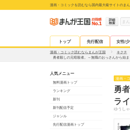
漫画・コミックを読むなら国内最大級サイトのまん
詳細
検索
トップ
先行配信
女性/
漫画・コミック読むならまんが王国
キクチ
勇者殺しの元暗殺者。～無職のおっさんから始ま
人気メニュー
漫画・
無料漫画トップ
勇
ランキング
ラ
新刊
新刊配信予定
ゆうしゃ
ジャンル
先行配信漫画トップ