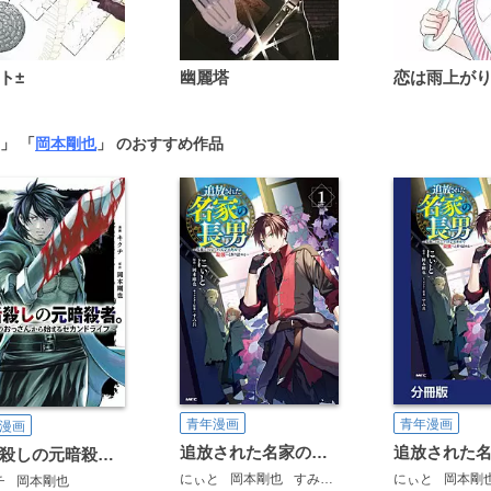
ト±
幽麗塔
」 「
岡本剛也
」 のおすすめ作品
青年漫画
青年漫画
漫画
追放された名家の長男 ～馬鹿にされたハズレスキルで最強へと昇り詰める～
勇者殺しの元暗殺者。～無職のおっさんから始まるセカンドライフ～(話売り)
にぃと
岡本剛也
すみ兵
にぃと
岡本剛
チ
岡本剛也