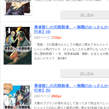
試し読み
勇者殺しの元暗殺者。～無職のおっさんか
行本】(4)
182ページ |
710pt
「黒猫」での普通の人としての働きに慣れてきたジェイ
じゃじゃ馬のヴェラ、ひょんなことから弟子になったテイ
方に悪戦苦闘！ 一方、犯罪者組織「都影」がまたもや怪
セカンドライフ 第4巻!!
試し読み
勇者殺しの元暗殺者。～無職のおっさんか
行本】(5)
182ページ |
800pt
大量のゴブリンが群れをなして迫ってきて街は大パニッ
たジェイドの心に怒りと殺意が押し寄せる!!元凶である