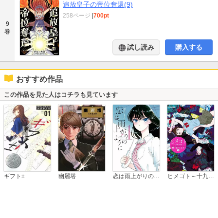
追放皇子の帝位奪還(9)
258ページ
|
700pt
9
巻
試し読み
購入する
おすすめ作品
この作品を見た人はコチラも見ています
恋は雨上がりのように
ギフト±
幽麗塔
ヒメゴト～十九歳の制服～