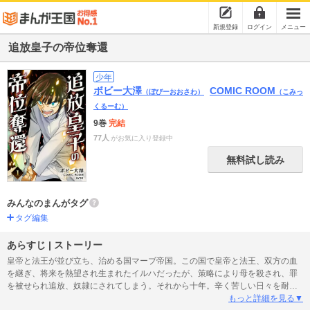
新規登録
ログイン
メニュー
追放皇子の帝位奪還
少年
ボビー大澤
COMIC ROOM
（ぼびーおおさわ）
（こみっ
くるーむ）
9巻
完結
77人
がお気に入り登録中
無料試し読み
みんなのまんがタグ
タグ編集
あらすじ | ストーリー
皇帝と法王が並び立ち、治める国マーブ帝国。この国で皇帝と法王、双方の血
を継ぎ、将来を熱望され生まれたイルハだったが、策略により母を殺され、罪
を被せられ追放、奴隷にされてしまう。それから十年。辛く苦しい日々を耐え
てきたイルハの前に現れたのは、魔族と呼ばれ迫害される少女・シオ。一族を
もっと詳細を見る▼