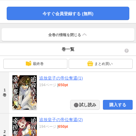
虐殺され、帝国への復讐に燃えるシオの激情に感化され、イルハは全てを取り
戻す戦いへ身を投じることを決意する──。
今すぐ会員登録する (無料)
全巻の情報を
閉じる
巻一覧
最終巻
まとめ買い
追放皇子の帝位奪還(1)
194ページ
|
650pt
1
巻
試し読み
購入する
追放皇子の帝位奪還(2)
194ページ
|
650pt
2