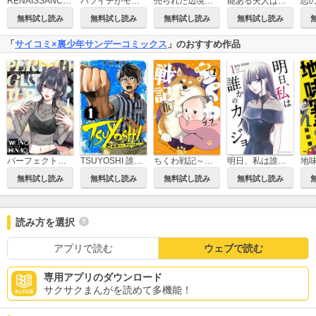
RENAISSANCE OVERKILL
バツイチがモテるなんて聞いてません【コミックス版】
売られた辺境伯令嬢は隣国の王太子に溺愛される【コミックス版】
能ある夫人は離縁届けを叩きつける
恋
無料試し読み
無料試し読み
無料試し読み
無料試し読み
「
サイコミ×裏少年サンデーコミックス
」のおすすめ作品
パーフェクトグリッター
TSUYOSHI 誰も勝てない、アイツには
ちくわ戦記～おれのカワイイで地球侵略～
明日、私は誰かのカノジョ
無料試し読み
無料試し読み
無料試し読み
無料試し読み
読み方を選択
アプリで読む
ウェブで読む
専用アプリのダウンロード
サクサクまんがを読めて多機能！