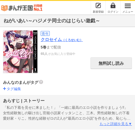
新規登録
ログイン
メニュー
ねがいあい～ハジメテ同士のはじらい遊戯～
青年
クロセイム
（くろせいむ）
5巻
まで配信
65人
がお気に入り登録中
無料試し読み
みんなのまんがタグ
タグ編集
あらすじ | ストーリー
「私の下着を見せに来ました！」「一緒に最高のエロ小説を作りましょう!!」
女性経験無しの駆け出し官能小説家イッタンこと、三木。男性経験無しの下着
愛好家・りこ。性的な経験ゼロの2人が“最高のエロ小説”を作るため、恥じらい
ながらも協力しはじめる!! 自分の“下着愛”を肯定してくれた三木の熱い“おねが
もっと詳細を見る▼
い”にりこは戸惑いながらも…？ ピュアな2人が己の癖をさらけ出しながら生
み出す官能追求物語、開幕!!