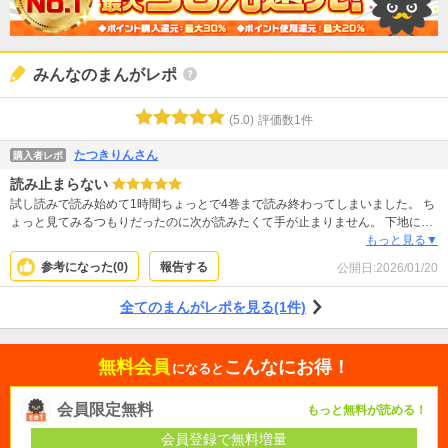
みんなのまんがレポ
(
5.0
)
評価数
1
件
たつきりんさん
購入者レポ
読み止まらない
試し読みで読み始めて1時間ちょっとで4巻まで読み終わってしまいました。 ち
ょっと見てみるつもりだったのに次が読みたくて手が止まりません。 下地に小
説が出来上がってるのか、文章を読んでいても楽しいしワクワクするしそれを
もっと見る▼
補って余りある作画の良さでどんどん次のページに読み進んでしまいます。 所
参考になった(
0
)
報告する
公開日:
2026/01/20
作の機微から心情の機微、時間の流れ。滔々と進むときもあれば妄想の世界に
トリップする時もあり、敢えて描き分けず錯覚を生む技法。 それらを可能に
全てのまんがレポを見る(1件)
する表現力と画力。 それぞれのキャラに感情移入しながら読み進むのでどん
どん心が満たされていきます。 文と画がシナジーを生んでいる素晴らしい作品
で次巻が今から楽しみです。
無料会員
こんなにお得！
になると
会員限定無料
もっと無料が読める！
会員登録で無料増量