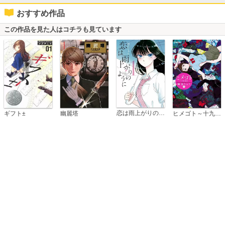
おすすめ作品
この作品を見た人はコチラも見ています
恋は雨上がりのように
ギフト±
幽麗塔
ヒメゴト～十九歳の制服～