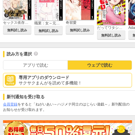
セックス依存症になりました。＜合本版＞
奇習愛
職業：女～元アイドル27歳、枕営業も限界なのでパパ婚活します～
だってワタシは悪くない
無料試し読み
無料試し読み
無料試し読み
無料試し読み
読み方を選択
アプリで読む
ウェブで読む
専用アプリのダウンロード
サクサクまんがを読めて多機能！
新刊通知を受け取る
会員登録
をすると「ねがいあい～ハジメテ同士のはじらい遊戯～」新刊配信の
お知らせが受け取れます。