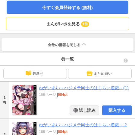
今すぐ会員登録する (無料)
まんがレポを見る
1件
全巻の情報を
閉じる
巻一覧
最新刊
まとめ買い
ねがいあい～ハジメテ同士のはじらい遊戯～(1)
169ページ
|
684pt
1
巻
試し読み
購入する
ねがいあい～ハジメテ同士のはじらい遊戯～ 2
169ページ
|
684pt
2