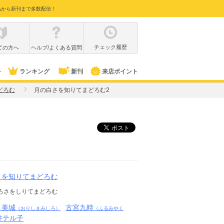
品から新刊まで多数配信！
チェック履歴
ての方へ
ヘルプ/よくある質問
ル
ランキング
新刊
来店ポイント
どろむ
月の白さを知りてまどろむ2
さを知りてまどろむ
ろさをしりてまどろむ
ま美城
古宮九時
（おりしまみしろ）
（ふるみやく
井テル子