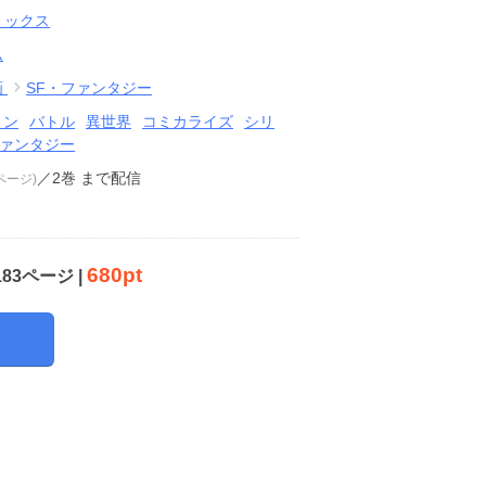
ミックス
ム
画
SF・ファンタジー
ョン
バトル
異世界
コミカライズ
シリ
ァンタジー
／2巻
まで配信
3ページ)
680pt
183ページ |