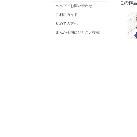
この作品
ヘルプ／お問い合わせ
ご利用ガイド
初めての方へ
まんが王国にひとこと投稿
漫画を探す
条件で探す
テーマで探す
著者で探す
ギフ
掲載雑誌で探す
キーワードで探す
「
おりし
発行元で探す
みんなのまんがレポ
無料漫画
無料漫画トップ