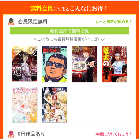
無料会員
こんなにお得！
になると
会員限定無料
もっと無料が読める！
会員登録で無料増量
＼この他にも会員無料漫画がいっぱい／
0円作品あり
本棚に入れておこう！