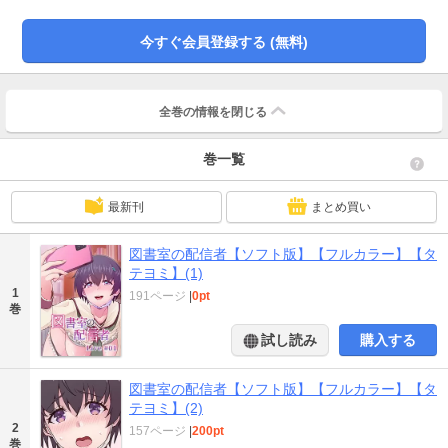
くタケル。スマートフォンを忘れた事に気付き図書室へ戻ると、そこではマス
クをして顔を半分隠しながらも下着姿で、スマートフォンに向けて自分のオナ
今すぐ会員登録する (無料)
ニーする姿を配信をしているまりかを目撃してしまう。衝撃のあまり固まるタ
ケル。実は、強い承認欲求と露出願望を抱いていたまりか。タケルは見てしま
った事を謝ってその場を去ろうとするが、まりかから思わぬ提案をされるので
あった……『………神谷さん、私の配信手伝ってくれない…？』クーデレ女子
全巻の情報を
閉じる
のHな生配信お手伝いエロコメディー！
巻一覧
最新刊
まとめ買い
図書室の配信者【ソフト版】【フルカラー】【タ
テヨミ】(1)
1
191ページ
|
0pt
巻
試し読み
購入する
図書室の配信者【ソフト版】【フルカラー】【タ
テヨミ】(2)
2
157ページ
|
200pt
巻