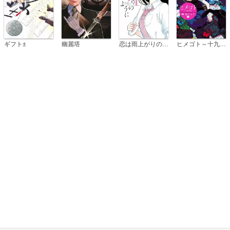
恋は雨上がりのように
ギフト±
幽麗塔
ヒメゴト～十九歳の制服～