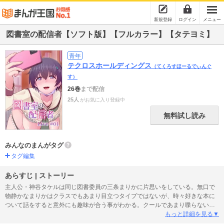
新規登録
ログイン
メニュー
図書室の配信者【ソフト版】【フルカラー】【タテヨミ】
青年
テクロスホールディングス
（てくろすほーるでぃんぐ
す）
26巻
まで配信
25人
がお気に入り登録中
無料試し読み
みんなのまんがタグ
タグ編集
あらすじ | ストーリー
主人公・神谷タケルは同じ図書委員の三条まりかに片思いをしている。無口で
物静かなまりかはクラスでもあまり目立つタイプではないが、時々好きな本に
ついて話をすると意外にも趣味が合う事がわかる。クールであまり喋らないま
りかだが本の話をする際に少し饒舌になる。タケルは自分にしか見せないまり
もっと詳細を見る▼
かの表情に惹かれていたのだ。ある日、図書委員の仕事が終わり先に帰路につ