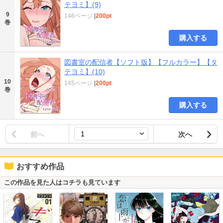
テヨミ】(9)
9
146ページ
|
200pt
巻
購入する
図書室の配信者【ソフト版】【フルカラー】【タ
テヨミ】(10)
10
145ページ
|
200pt
巻
購入する
前へ
次へ
おすすめ作品
この作品を見た人はコチラも見ています