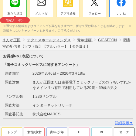
友だち追加
メルマガ
アプリ通知
フォロー
いいね
限定クーポン
※通知する情報およびタイミングが異なりますので、併せて受け取ることをお勧めします。 ※
通知をしないキャンペーンもあります。ご了承ください。
まんが王国
テクロスホールディングス
青年漫画
GIGATOON
図書
室の配信者【ソフト版】【フルカラー】【タテヨミ】
お得感No.1表記について
「電子コミックサービスに関するアンケート」
調査期間
2026年3月6日～2026年3月18日
調査対象
まんが王国または主要電子コミックサービスのうちいずれか
をメイン且つ有料で利用している20歳～69歳の男女
サンプル数
1,236サンプル
調査方法
インターネットリサーチ
調査委託先
株式会社MARCS
詳細表示▼
トップ
女性/少女
青年/少年
TL
BL
オトナ