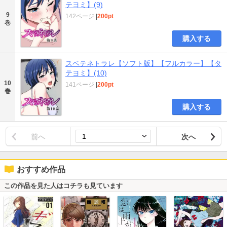
テヨミ】(9)
9
142ページ
|
200pt
巻
購入する
スベテネトラレ【ソフト版】【フルカラー】【タ
テヨミ】(10)
10
141ページ
|
200pt
巻
購入する
前へ
次へ
おすすめ作品
この作品を見た人はコチラも見ています