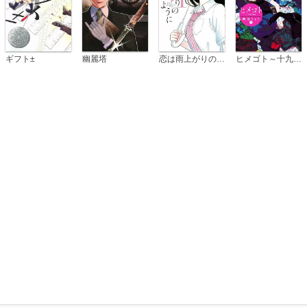
恋は雨上がりのように
ギフト±
幽麗塔
ヒメゴト～十九歳の制服～