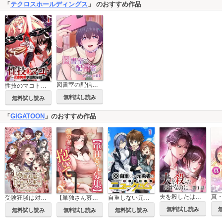
「
テクロスホールディングス
」 のおすすめ作品
図書室の配信者【ソフト版】【フルカラー】【タテヨミ】
性技のマコト～女尊男卑学園黙示録～【ソフト版】【フルカラー】【タテヨミ】
無料試し読み
無料試し読み
「
GIGATOON
」のおすすめ作品
夫を殺したはずなのに【フルカラー】【タテヨミ】
受験狂騒は対岸の火事だと思っていました【フルカラー】【タテヨミ】
【単独さん募集】僕の妻を抱いてくれませんか？【ソフト版】【フルカラー】【タテヨミ】
自重しない元勇者の強くて楽しいニューゲーム【フルカラー】【タテヨミ】
無料試し読み
無料試し読み
無料試し読み
無料試し読み