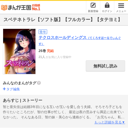
新規登録
ログイン
メニュー
スベテネトラレ【ソフト版】【フルカラー】【タテヨミ】
青年
テクロスホールディングス
（てくろすほーるでぃんぐ
す）
26巻
完結
21人
がお気に入り登録中
無料試し読み
みんなのまんがタグ
タグ編集
あらすじ | ストーリー
智と亜矢佳は結婚3年目になる互いが互いを愛し合う夫婦。 そろそろ子どもを
作りたいところだが、智の仕事が忙しく、 最近は夜の営みすら満足に出来てい
なかった。 そんなある日、智の妹・美心から連絡がくる。 「お兄ちゃん、私結
婚したい人がいるから会ってもらえる？」 幼い頃からブラコンだった妹からの
もっと詳細を見る▼
報告に 一抹の寂しさを感じながらも祝福しようとする智だが、 美心カップルを