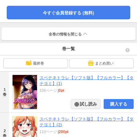
自宅に招いて歓迎する事に。 亜矢佳も手料理をふるまおうと張り切っている。
そして当日。 仕事で少し遅れた智が家に帰ると美心と彼氏は既に訪れていた。
今すぐ会員登録する (無料)
そこに居たのは、智よりも一回り以上年上に見える汚らしい中年男性と、 人目
もはばからずその男といちゃ付いている美心であった。 とまどう智と亜矢佳に
対し、 「汚田と申します。これからよろしくお願いします、お義姉さん」 汚田
は亜矢佳をいやらしく嘗め回すように見ながら自己紹介した。 これが… この
全巻の情報を
閉じる
男・汚田に全てを奪われる俺の物語のはじまりだった――。
巻一覧
最終巻
まとめ買い
スベテネトラレ【ソフト版】【フルカラー】【タ
テヨミ】(1)
1
106ページ
|
0pt
巻
試し読み
購入する
スベテネトラレ【ソフト版】【フルカラー】【タ
テヨミ】(2)
2
110ページ
|
200pt
巻