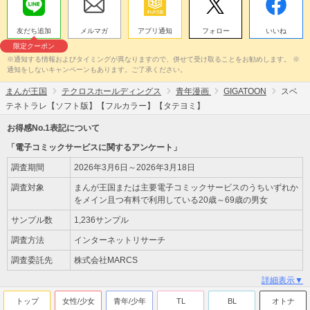
友だち追加
メルマガ
アプリ通知
フォロー
いいね
限定クーポン
※通知する情報およびタイミングが異なりますので、併せて受け取ることをお勧めします。 ※
通知をしないキャンペーンもあります。ご了承ください。
まんが王国
テクロスホールディングス
青年漫画
GIGATOON
スベ
テネトラレ【ソフト版】【フルカラー】【タテヨミ】
お得感No.1表記について
「電子コミックサービスに関するアンケート」
調査期間
2026年3月6日～2026年3月18日
調査対象
まんが王国または主要電子コミックサービスのうちいずれか
をメイン且つ有料で利用している20歳～69歳の男女
サンプル数
1,236サンプル
調査方法
インターネットリサーチ
調査委託先
株式会社MARCS
詳細表示▼
トップ
女性/少女
青年/少年
TL
BL
オトナ