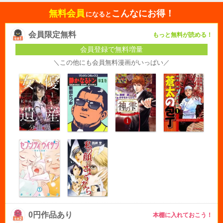
無料会員
こんなにお得！
になると
会員限定無料
もっと無料が読める！
会員登録で無料増量
＼この他にも会員無料漫画がいっぱい／
0円作品あり
本棚に入れておこう！