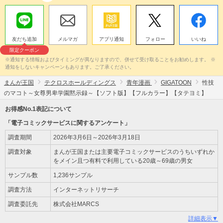
友だち追加
メルマガ
アプリ通知
フォロー
いいね
限定クーポン
※通知する情報およびタイミングが異なりますので、併せて受け取ることをお勧めします。 ※
通知をしないキャンペーンもあります。ご了承ください。
まんが王国
テクロスホールディングス
青年漫画
GIGATOON
性技
のマコト～女尊男卑学園黙示録～【ソフト版】【フルカラー】【タテヨミ】
お得感No.1表記について
「電子コミックサービスに関するアンケート」
調査期間
2026年3月6日～2026年3月18日
調査対象
まんが王国または主要電子コミックサービスのうちいずれか
をメイン且つ有料で利用している20歳～69歳の男女
サンプル数
1,236サンプル
調査方法
インターネットリサーチ
調査委託先
株式会社MARCS
詳細表示▼