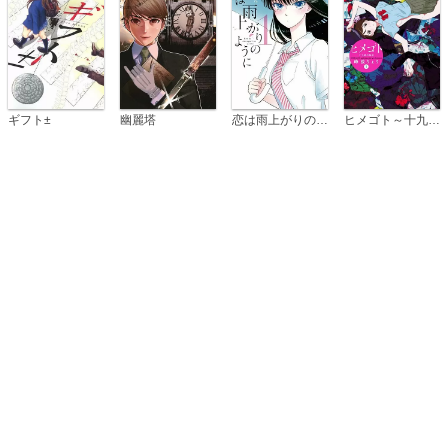
恋は雨上がりのように
ギフト±
幽麗塔
ヒメゴト～十九歳の制服～