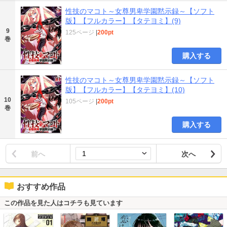
性技のマコト～女尊男卑学園黙示録～【ソフト
版】【フルカラー】【タテヨミ】(9)
9
125ページ
|
200pt
巻
購入する
性技のマコト～女尊男卑学園黙示録～【ソフト
版】【フルカラー】【タテヨミ】(10)
10
105ページ
|
200pt
巻
購入する
前へ
次へ
おすすめ作品
この作品を見た人はコチラも見ています