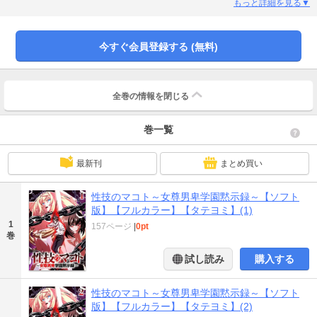
る。ランクの差は絶対で、おまけに上位ランクの女子生徒は「性技」と呼ばれ
もっと詳細を見る▼
る能力を使うことができ、男子は搾取されるばかり…。しかし、真には秘密が
あった。彼は「天涯真王流」の継承者だったのだ。勃起をすることで性技を駆
使し、女を虜にするスーパー竿師となる真と、学園を支配する女たちとの壮絶
今すぐ会員登録する (無料)
なセックスバトルストーリーが開幕する！！
全巻の情報を
閉じる
巻一覧
最新刊
まとめ買い
性技のマコト～女尊男卑学園黙示録～【ソフト
版】【フルカラー】【タテヨミ】(1)
1
157ページ
|
0pt
巻
試し読み
購入する
性技のマコト～女尊男卑学園黙示録～【ソフト
版】【フルカラー】【タテヨミ】(2)