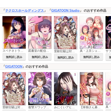
「
テクロスホールディングス
」 「
GIGATOON Studio
」 のおすすめ作品
スベテネトラレ【ソフト版】【フルカラー】【タテヨミ】
図書室の配信者【ソフト版】【フルカラー】【タテヨミ】
真・上京シェアハウス～彼女と幼馴染と知らない奴～【ソフト版】【フルカラー】【タテヨミ】
受験狂騒は対岸の火事だと思っていました【フルカラー】【タテヨミ】
無料試し読み
無料試し読み
無料試し読み
無料試し読み
「
GIGATOON
」のおすすめ作品
受験狂騒は対岸の火事だと思っていました【フルカラー】【タテヨミ】
復讐スワップ～夫の不倫相手の娘と入れ替わった私～【フルカラー】【タテヨミ】
みにくいアヒルの子の復讐【フルカラー】【タテヨミ】
【単独さん募集】僕の妻を抱いてくれませんか？【ソフト版】【フルカラー】【タテヨミ】