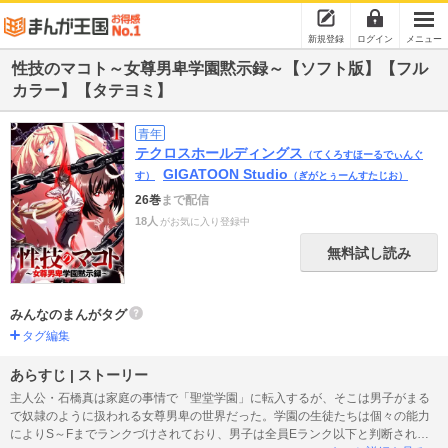
新規登録
ログイン
メニュー
性技のマコト～女尊男卑学園黙示録～【ソフト版】【フル
カラー】【タテヨミ】
青年
テクロスホールディングス
（てくろすほーるでぃんぐ
GIGATOON Studio
す）
（ぎがとぅーんすたじお）
26巻
まで配信
18人
がお気に入り登録中
無料試し読み
みんなのまんがタグ
タグ編集
あらすじ | ストーリー
主人公・石橋真は家庭の事情で「聖堂学園」に転入するが、そこは男子がまる
で奴隷のように扱われる女尊男卑の世界だった。学園の生徒たちは個々の能力
によりS～Fまでランクづけされており、男子は全員Eランク以下と判断され