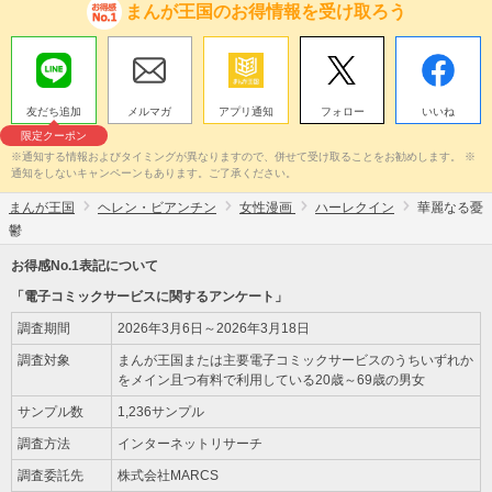
まんが王国のお得情報を受け取ろう
友だち追加
メルマガ
アプリ通知
フォロー
いいね
限定クーポン
※通知する情報およびタイミングが異なりますので、併せて受け取ることをお勧めします。 ※
通知をしないキャンペーンもあります。ご了承ください。
まんが王国
ヘレン・ビアンチン
女性漫画
ハーレクイン
華麗なる憂
鬱
お得感No.1表記について
「電子コミックサービスに関するアンケート」
調査期間
2026年3月6日～2026年3月18日
調査対象
まんが王国または主要電子コミックサービスのうちいずれか
をメイン且つ有料で利用している20歳～69歳の男女
サンプル数
1,236サンプル
調査方法
インターネットリサーチ
調査委託先
株式会社MARCS