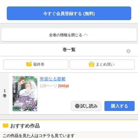
ャの予想は的中した。カルロの取り巻き女性のひとりから、みだらな密告があ
ったのだ。
今すぐ会員登録する (無料)
全巻の情報を
閉じる
巻一覧
最終巻
まとめ買い
華麗なる憂鬱
128ページ
|
500pt
1
巻
試し読み
購入する
おすすめ作品
この作品を見た人はコチラも見ています