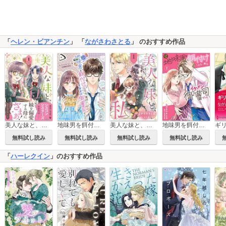
「
ヘレン・ビアンチン
」 「
ながさわさとる
」 のおすすめ作品
美人な妹と、私【電子限定特典付き】
地味男を餌付けしたら、実はイケメン御曹司でした【分冊版】
美人な妹と、私 【分冊版】
地味男を餌付けしたら、実はイケメン御曹司でした
無料試し読み
無料試し読み
無料試し読み
無料試し読み
「
ハーレクイン
」のおすすめ作品