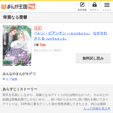
新規登録
ログイン
メニュー
華麗なる憂鬱
女性
ヘレン・ビアンチン
ながさわ
（へれんびあんちん）
さとる
（ながさわさとる）
1巻
完結
8人
がお気に入り登録中
無料試し読み
みんなのまんがタグ
タグ編集
あらすじ | ストーリー
挙式を目前にしながら、花嫁となるアイシャの心は晴れなかった。カルロとの
結婚は政略結婚でしかないから…。幼い頃からカルロに淡い憧れを抱いてきた
アイシャは、10年前に妻を亡くした彼が突然求婚してきたとき、内心は複雑だ
った。彼はまだ前妻を忘れてはいないはず。その証拠に愛していると言われた
もっと詳細を見る▼
ことがない。この結婚は私にとってつらいものになるわ――。そして、アイシ