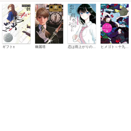
恋は雨上がりのように
ギフト±
幽麗塔
ヒメゴト～十九歳の制服～