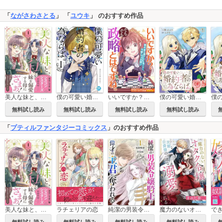
「
ながさわさとる
」 「
ユウキ
」 のおすすめ作品
美人な妹と、私【電子限定特典付き】
僕の可愛い婚約者の為ならば。【単行本版】
いいですか？そもそも政略とはですね。
僕の可愛い婚約者の為ならば。
無料試し読み
無料試し読み
無料試し読み
無料試し読み
「
プティルファンタジーコミックス
」のおすすめ作品
美人な妹と、私【電子限定特典付き】
ラチェリアの恋
純潔の男装令嬢騎士は偉才の主君に奪われる【分冊版】
魔力のないオタク令嬢は、次期公爵様の一途な溺愛に翻弄される【分冊版】
無料試し読み
無料試し読み
無料試し読み
無料試し読み