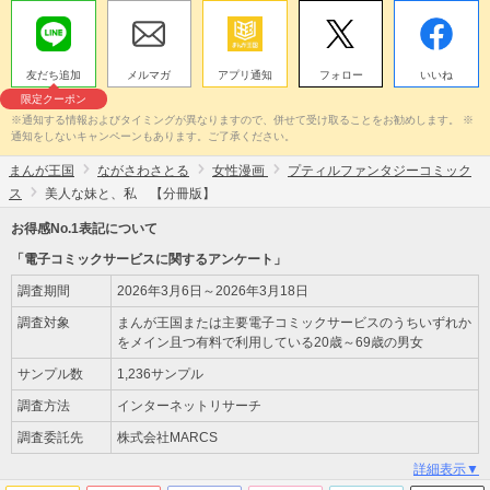
友だち追加
メルマガ
アプリ通知
フォロー
いいね
限定クーポン
※通知する情報およびタイミングが異なりますので、併せて受け取ることをお勧めします。 ※
通知をしないキャンペーンもあります。ご了承ください。
まんが王国
ながさわさとる
女性漫画
プティルファンタジーコミック
ス
美人な妹と、私 【分冊版】
お得感No.1表記について
「電子コミックサービスに関するアンケート」
調査期間
2026年3月6日～2026年3月18日
調査対象
まんが王国または主要電子コミックサービスのうちいずれか
をメイン且つ有料で利用している20歳～69歳の男女
サンプル数
1,236サンプル
調査方法
インターネットリサーチ
調査委託先
株式会社MARCS
詳細表示▼