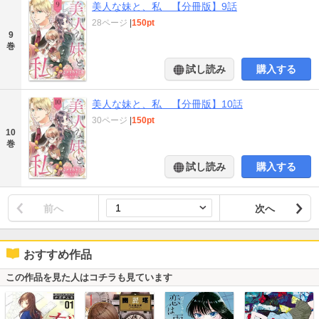
美人な妹と、私 【分冊版】9話
28ページ
|
150pt
9
巻
試し読み
購入する
美人な妹と、私 【分冊版】10話
30ページ
|
150pt
10
巻
試し読み
購入する
前へ
次へ
おすすめ作品
この作品を見た人はコチラも見ています