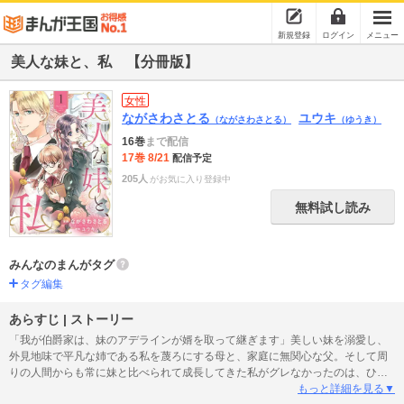
新規登録
ログイン
メニュー
美人な妹と、私 【分冊版】
女性
ながさわさとる
ユウキ
（ながさわさとる）
（ゆうき）
16巻
まで配信
17巻 8/21
配信予定
205人
がお気に入り登録中
無料試し読み
みんなのまんがタグ
タグ編集
あらすじ | ストーリー
「我が伯爵家は、妹のアデラインが婿を取って継ぎます」美しい妹を溺愛し、
外見地味で平凡な姉である私を蔑ろにする母と、家庭に無関心な父。そして周
りの人間からも常に妹と比べられて成長してきた私がグレなかったのは、ひと
えに妹のおかげだった……？歪な家族の中で育ってきた二人が支え合い、自分
もっと詳細を見る▼