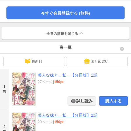
達の望む人生を切り拓くためにある計画を考えて……？
今すぐ会員登録する (無料)
全巻の情報を
閉じる
巻一覧
最新刊
まとめ買い
美人な妹と、私 【分冊版】1話
27ページ
|
150pt
1
巻
試し読み
購入する
美人な妹と、私 【分冊版】2話
29ページ
|
150pt
2