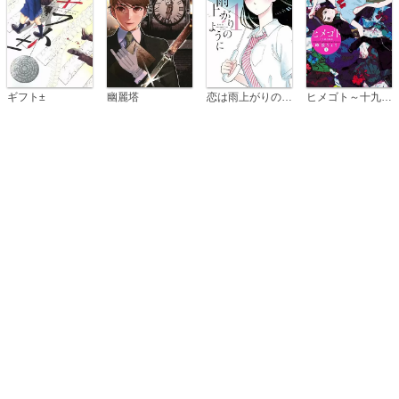
恋は雨上がりのように
ギフト±
幽麗塔
ヒメゴト～十九歳の制服～