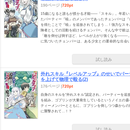
190ページ |
720pt
15歳になると誰もが授かる才能――「スキル」。年若
たパーティー『暁』のメンバーであったチェンバーは『
を得たことで『暁』を追放されてしまう…！強力なスキ
険者としての活動を続けるチェンバー。そんな中で彼は
「敵を倒せば倒すほど、レベルが上がり強くなる―――。
に気づいたチェンバーは、ある少女との運命的な出会
に…！
試し読み
外れスキル『レベルアップ』のせいでパー
を上げて物理で殴る(2)
176ページ |
720pt
自身のスキルを“外れスキル”認定され、パーティーを追
を組み、ゴブリンが大量発生しているというノイエの森
ティーメンバーとともに、ゴブリンを倒しつつ森からの
に襲撃されて…！？
試し読み