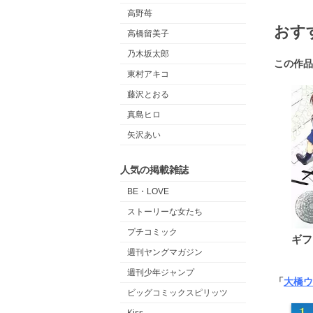
高野苺
おす
高橋留美子
乃木坂太郎
この作品
東村アキコ
藤沢とおる
真島ヒロ
矢沢あい
人気の掲載雑誌
BE・LOVE
ストーリーな女たち
プチコミック
ギフ
週刊ヤングマガジン
週刊少年ジャンプ
「
大橋ウ
ビッグコミックスピリッツ