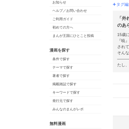
お知らせ
タグ編
ヘルプ／お問い合わせ
「外
ご利用ガイド
のあら
初めての方へ
15
まんが王国にひとこと投稿
『暁
され
漫画を探す
そん
―――
条件で探す
たし
テーマで探す
著者で探す
掲載雑誌で探す
キーワードで探す
発行元で探す
みんなのまんがレポ
無料漫画