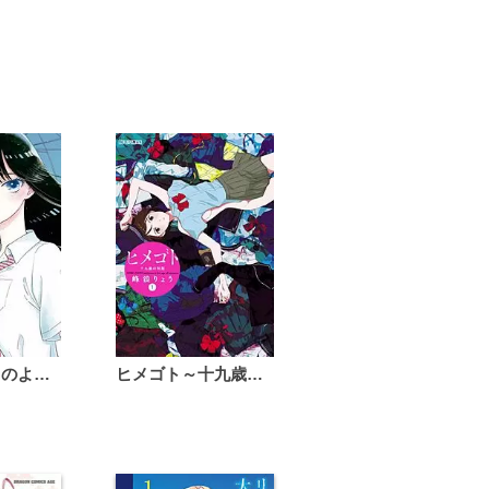
恋は雨上がりのように
ヒメゴト～十九歳の制服～