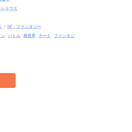
年シリウス
画
SF・ファンタジー
ョン
バトル
異世界
チート
ファンタジ
結