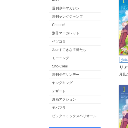
Kiss
週刊少年マガジン
週刊ヤングジャンプ
Cheese!
別冊マーガレット
ベツコミ
Jourすてきな主婦たち
モーニング
少年
Sho-Comi
月見
週刊少年サンデー
ヤングキング
デザート
漫画アクション
モバフラ
ビックコミックスペリオール