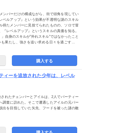
いメンバーだけの構成ながら、街で頭角を現してい
レベルアップ』という効果が不透明な謎のスキル
ル得たメンバーに見捨てられたものの、ソロで冒
、『レベルアップ』というスキルの真価を知る。
」自身のスキルが”外れスキル”ではなかったこと
いも果たし、強さを追い求める日々を過ごすこと
購入する
ティーを追放された少年は、レベル
放されたチェンバーとアイルは、2人でパーティー
へ調査に訪れた。そこで遭遇したアイルの元パー
脱出を目指していた矢先、フードを被った謎の敵
購入する