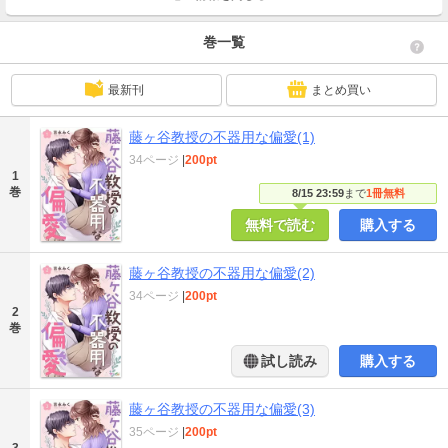
巻一覧
最新刊
まとめ買い
藤ヶ谷教授の不器用な偏愛(1)
34ページ
|
200pt
1
巻
8/15 23:59
まで
1冊無料
無料で読む
購入する
藤ヶ谷教授の不器用な偏愛(2)
34ページ
|
200pt
2
巻
試し読み
購入する
藤ヶ谷教授の不器用な偏愛(3)
35ページ
|
200pt
3