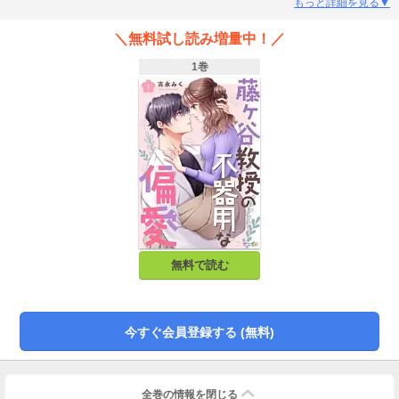
熱を燃やしていた。一方で、ちょっとした悩みを抱えていた。それは新に、名
もっと詳細を見る▼
前すら覚えてもらえないこと…。それでもめげずに、一生懸命取り組んでいた
麻琴に対し、新の態度に少しずつ変化があらわれていく。
＼無料試し読み増量中！／
1巻
無料で読む
今すぐ会員登録する (無料)
全巻の情報を
閉じる