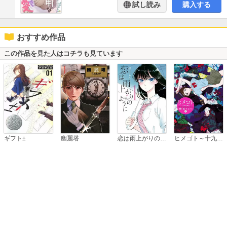
試し読み
購入する
おすすめ作品
この作品を見た人はコチラも見ています
恋は雨上がりのように
ギフト±
幽麗塔
ヒメゴト～十九歳の制服～