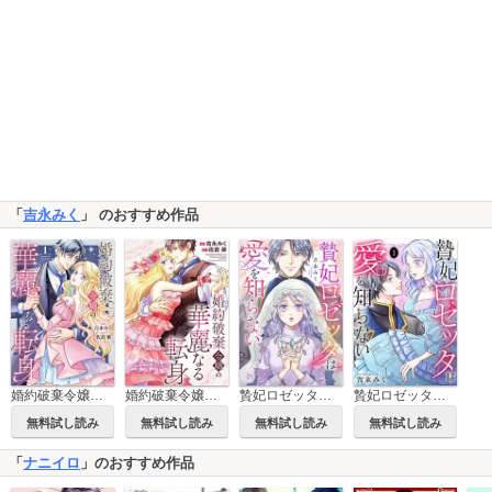
「
吉永みく
」 のおすすめ作品
婚約破棄令嬢の華麗なる転身
婚約破棄令嬢の華麗なる転身（分冊版）
贄妃ロゼッタは愛を知らない
贄妃ロゼッタは愛を知らない 【単行本版／描き下ろしオマケつき】
無料試し読み
無料試し読み
無料試し読み
無料試し読み
「
ナニイロ
」のおすすめ作品