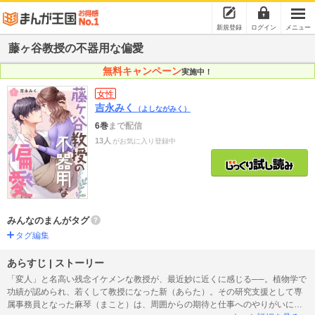
新規登録
ログイン
メニュー
藤ヶ谷教授の不器用な偏愛
無料キャンペーン
実施中！
女性
吉永みく
（よしながみく）
6巻
まで配信
13人
がお気に入り登録中
みんなのまんがタグ
タグ編集
あらすじ | ストーリー
「変人」と名高い残念イケメンな教授が、最近妙に近くに感じる──。植物学で
功績が認められ、若くして教授になった新（あらた）。その研究支援として専
属事務員となった麻琴（まこと）は、周囲からの期待と仕事へのやりがいに情