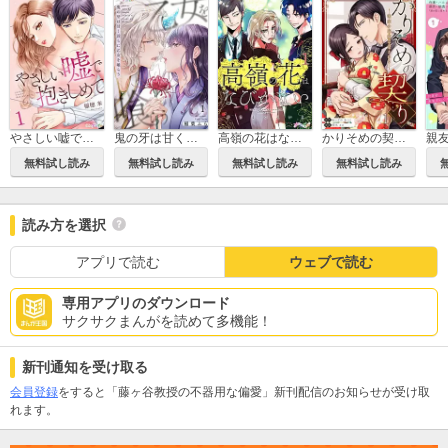
やさしい嘘で抱きしめて
鬼の牙は甘く淫らに乙女を喰らう
高嶺の花はなびかない
かりそめの契り～後家の花嫁は愛される～
無料試し読み
無料試し読み
無料試し読み
無料試し読み
読み方を選択
アプリで読む
ウェブで読む
専用アプリのダウンロード
サクサクまんがを読めて多機能！
新刊通知を受け取る
会員登録
をすると「藤ヶ谷教授の不器用な偏愛」新刊配信のお知らせが受け取
れます。