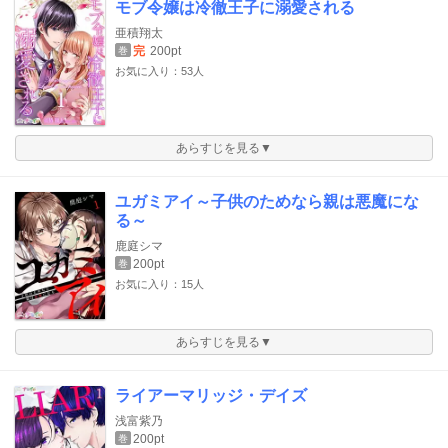
モブ令嬢は冷徹王子に溺愛される
亜積翔太
完
200pt
巻
お気に入り：53人
あらすじを見る▼
ユガミアイ～子供のためなら親は悪魔にな
る～
鹿庭シマ
200pt
巻
お気に入り：15人
あらすじを見る▼
ライアーマリッジ・デイズ
浅富紫乃
200pt
巻