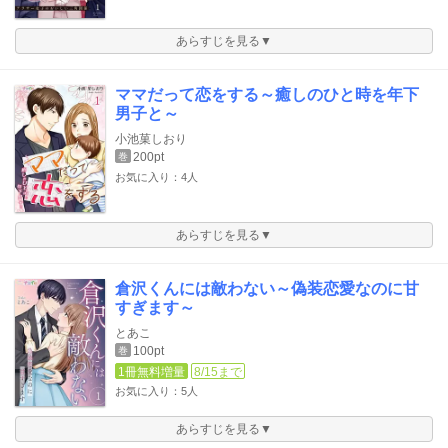
あらすじを見る▼
ママだって恋をする～癒しのひと時を年下
男子と～
小池菓しおり
200pt
巻
お気に入り：4人
あらすじを見る▼
倉沢くんには敵わない～偽装恋愛なのに甘
すぎます～
とあこ
100pt
巻
1冊無料増量
8/15まで
お気に入り：5人
あらすじを見る▼