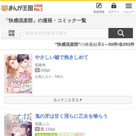
新規登録
ログイン
メニュー
「快感倶楽部」の漫画・コミック一覧
詳細
検索
"快感倶楽部"
の検索結果
1～50件/全293件
やさしい嘘で抱きしめて
稲穂米
200pt
巻
お気に入り：545人
あらすじを見る▼
鬼の牙は甘く淫らに乙女を喰らう
稲葉ふら
完
150pt
巻
3冊無料増量
8/15まで
割引