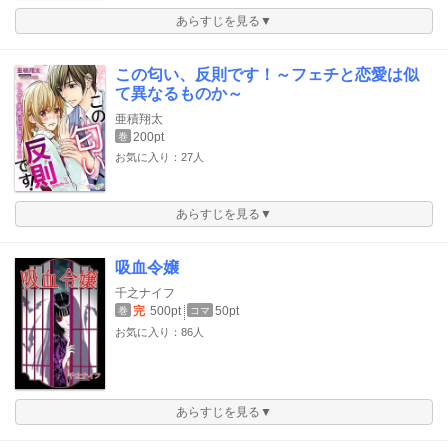
あらすじを見る▼
この匂い、反則です！～フェチと恋愛は似
て異なるものか～
亜積翔太
200pt
巻
お気に入り：27人
あらすじを見る▼
吸血令嬢
千之ナイフ
完
500pt
50pt
巻
コマ
お気に入り：86人
あらすじを見る▼