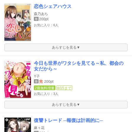
恋色シェアハウス
森乃あち
200pt
巻
お気に入り：6人
あらすじを見る▼
今日も世界がワタシを見てる～私、都会の
女だから～
Y子
完
200pt
巻
2冊無料増量
8/15まで
お気に入り：3人
あらすじを見る▼
復讐トレード ─報復は計画的に─
麻々花