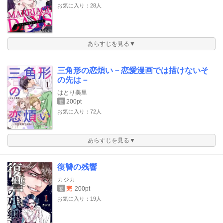
お気に入り：28人
あらすじを見る▼
三角形の恋煩い－恋愛漫画では描けないそ
の先は－
はとり美里
200pt
巻
お気に入り：72人
あらすじを見る▼
復讐の残響
カジカ
完
200pt
巻
お気に入り：19人