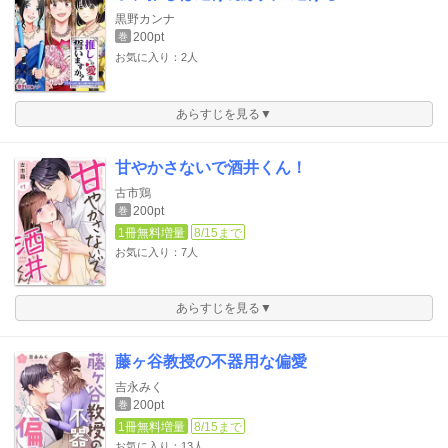
黒野カンナ
200pt
巻
お気に入り：2人
あらすじを見る▼
甘やかさないで酒井くん！
古市鶏
200pt
巻
1冊無料増量
8/15まで
お気に入り：7人
あらすじを見る▼
藤ヶ谷教授の不器用な偏愛
吉永みく
200pt
巻
1冊無料増量
8/15まで
お気に入り：13人