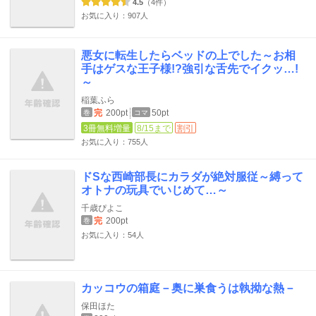
4.5
（4件）
お気に入り：907人
悪女に転生したらベッドの上でした～お相
手はゲスな王子様!?強引な舌先でイクッ…!
～
稲葉ふら
完
200pt
50pt
巻
コマ
3冊無料増量
8/15まで
割引
お気に入り：755人
ドSな西崎部長にカラダが絶対服従～縛って
オトナの玩具でいじめて…～
千歳ぴよこ
完
200pt
巻
お気に入り：54人
カッコウの箱庭－奥に巣食うは執拗な熱－
保田ほた