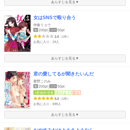
あらすじを見る▼
女はSNSで殴り合う
仲春リョウ
200pt
50pt
巻
コマ
2.0
（1件）
お気に入り：24人
あらすじを見る▼
君の愛してるが聞きたいんだ
蜜野このみ
200pt
50pt
巻
コマ
3冊無料増量
8/15まで
割引
5.0
（1件）
お気に入り：699人
あらすじを見る▼