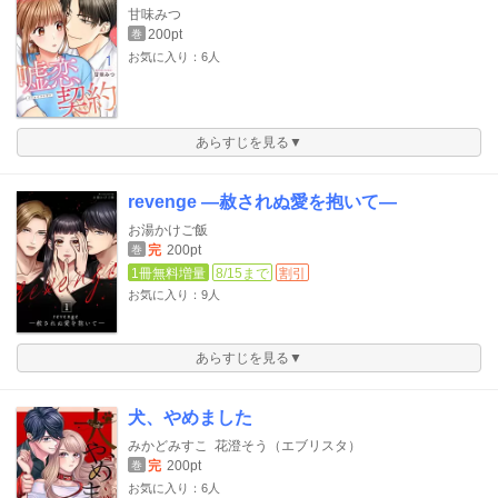
甘味みつ
200pt
巻
お気に入り：6人
あらすじを見る▼
revenge ―赦されぬ愛を抱いて―
お湯かけご飯
完
200pt
巻
1冊無料増量
8/15まで
割引
お気に入り：9人
あらすじを見る▼
犬、やめました
みかどみすこ
花澄そう（エブリスタ）
完
200pt
巻
お気に入り：6人