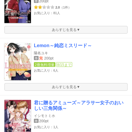
200pt
巻
2.0
（1件）
お気に入り：81人
あらすじを見る▼
Lemon～純恋ミスリード～
陽名ユキ
完
200pt
巻
2冊無料増量
8/15まで
お気に入り：6人
あらすじを見る▼
君に贈るアミューズ～アラサー女子のおい
しい三角関係～
イシモトミホ
200pt
巻
お気に入り：1人