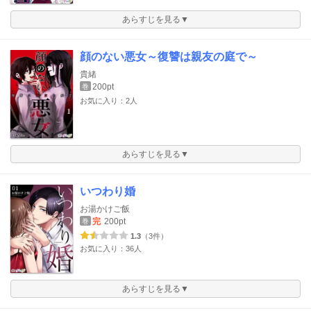
あらすじを見る▼
顔のない悪女～復讐は親友の庭で～
貴緒
200pt
巻
お気に入り：2人
あらすじを見る▼
いつわり婚
お湯かけご飯
完
200pt
巻
1.3
（3件）
お気に入り：36人
あらすじを見る▼