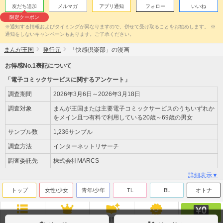
友だち追加
メルマガ
アプリ通知
フォロー
いいね
限定クーポン
※通知する情報およびタイミングが異なりますので、併せて受け取ることをお勧めします。 ※
通知をしないキャンペーンもあります。ご了承ください。
まんが王国
発行元
「快感倶楽部」の漫画
お得感No.1表記について
「電子コミックサービスに関するアンケート」
調査期間
2026年3月6日～2026年3月18日
調査対象
まんが王国または主要電子コミックサービスのうちいずれか
をメイン且つ有料で利用している20歳～69歳の男女
サンプル数
1,236サンプル
調査方法
インターネットリサーチ
調査委託先
株式会社MARCS
詳細表示▼
トップ
女性/少女
青年/少年
TL
BL
オトナ
無料
ジャンル
ランキング
新刊
来店ﾎﾟｲﾝﾄ