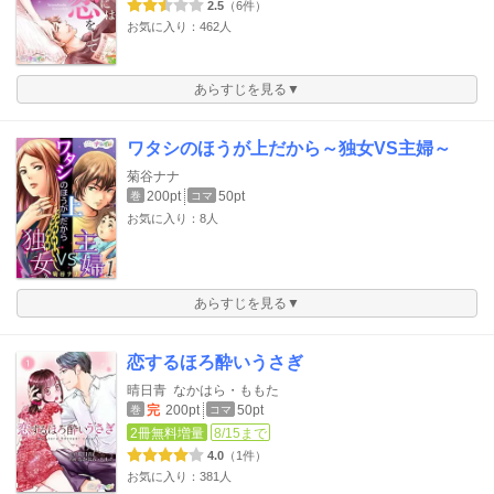
2.5
（6件）
お気に入り：462人
あらすじを見る▼
ワタシのほうが上だから～独女VS主婦～
菊谷ナナ
200pt
50pt
巻
コマ
お気に入り：8人
あらすじを見る▼
恋するほろ酔いうさぎ
晴日青
なかはら・ももた
完
200pt
50pt
巻
コマ
2冊無料増量
8/15まで
4.0
（1件）
お気に入り：381人