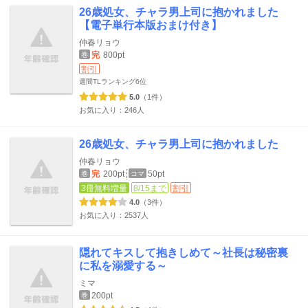
26歳処女、チャラ男上司に抱かれました
【電子単行本版おまけ付き】
仲春リョウ
完
800pt
巻
割引
週間TLランキング
6位
5.0
（1件）
お気に入り：246人
26歳処女、チャラ男上司に抱かれました
仲春リョウ
完
200pt
50pt
巻
コマ
3冊無料増量
8/15まで
割引
4.0
（3件）
お気に入り：2537人
隠れてキスして抱きしめて～社長は秘密裏
に私を溺愛する～
ミマ
200pt
巻