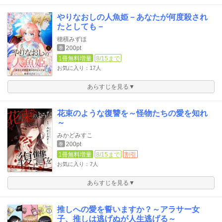
やりなおしの人魚姫－あなたが何度殺され
たとしても－
穂積みずほ
200pt
巻
1冊無料増量
8/15まで
お気に入り：17人
あらすじを見る▼
花束のような復讐を～怪物たちの愛を知れ
～
みかどみすこ
200pt
巻
1冊無料増量
8/15まで
割引
お気に入り：7人
あらすじを見る▼
推しへの愛を誓いますか？～アラサー女
子、推しは逃げぬが人生逃げる～