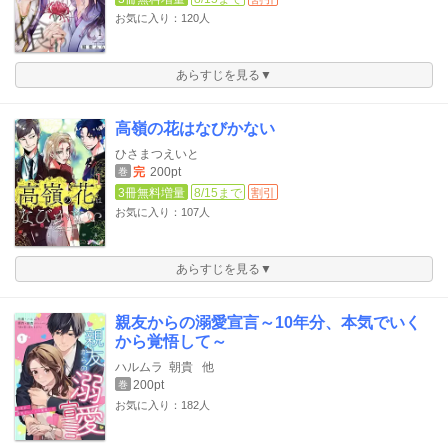
お気に入り：120人
あらすじを見る▼
高嶺の花はなびかない
ひさまつえいと
完
200pt
巻
3冊無料増量
8/15まで
割引
お気に入り：107人
あらすじを見る▼
親友からの溺愛宣言～10年分、本気でいく
から覚悟して～
ハルムラ
朝貴
他
200pt
巻
お気に入り：182人