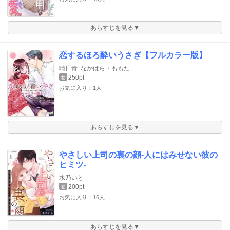
あらすじを見る▼
恋するほろ酔いうさぎ【フルカラー版】
晴日青
なかはら・ももた
250pt
巻
お気に入り：1人
あらすじを見る▼
やさしい上司の裏の顔-人にはみせない彼の
ヒミツ-
水乃いと
200pt
巻
お気に入り：16人
あらすじを見る▼