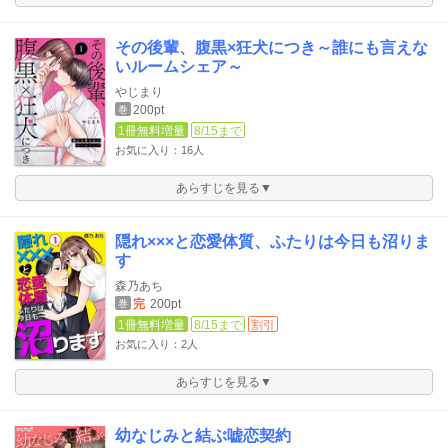
その後輩、腹黒×狂犬につき～誰にも言えな
いルームシェア～
やじまり
200pt
巻
1冊無料増量
8/15まで
お気に入り：16人
あらすじを見る▼
隠れ×××と恋愛体質、ふたりは今日も沼りま
す
森乃あち
完
200pt
巻
1冊無料増量
8/15まで
割引
お気に入り：2人
あらすじを見る▼
幼なじみと結ぶ嘘恋契約