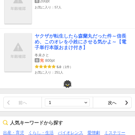
200pt
巻
お気に入り：57人
ヤクザが転生したら森蘭丸だった件～信長
め、このオレを小姓にさせる気かよ～【電
子単行本版おまけ付き】
冬未さと
完
800pt
巻
5.0
（1件）
お気に入り：251人
前へ
次へ
人気キーワードから探す
出産・育児
くらし・生活
バイオレンス
愛憎劇
ミステリー