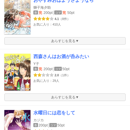
おやすみおはようさようなら
獅子海夕助
完
200pt
完
50pt
巻
コマ
4.1
（8件）
お気に入り：410人
あらすじを見る▼
西森さんはお酒が呑みたい
Y子
完
200pt
50pt
巻
コマ
2.0
（1件）
お気に入り：29人
あらすじを見る▼
水曜日には恋をして
カジカ
200pt
50pt
巻
コマ