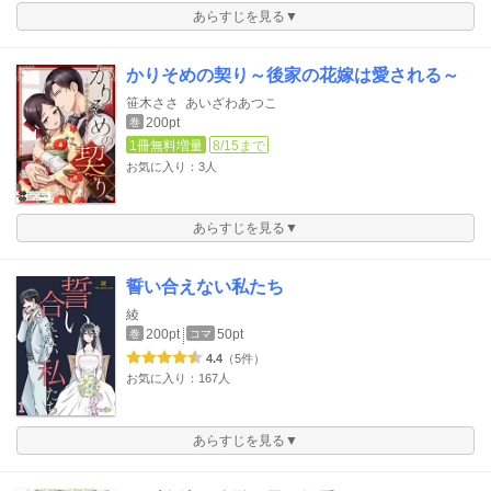
あらすじを見る▼
かりそめの契り～後家の花嫁は愛される～
笹木ささ
あいざわあつこ
200pt
巻
1冊無料増量
8/15まで
お気に入り：3人
あらすじを見る▼
誓い合えない私たち
綾
200pt
50pt
巻
コマ
4.4
（5件）
お気に入り：167人
あらすじを見る▼