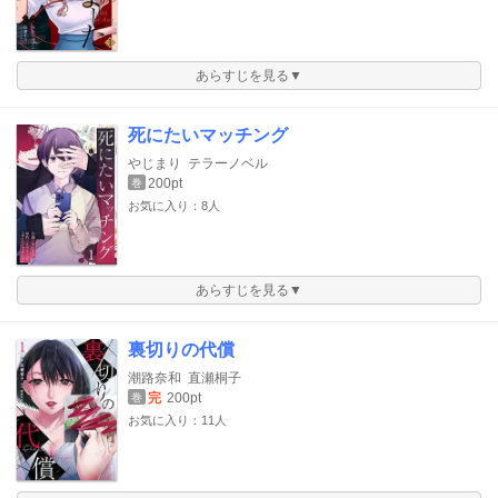
あらすじを見る▼
死にたいマッチング
やじまり
テラーノベル
200pt
巻
お気に入り：8人
あらすじを見る▼
裏切りの代償
潮路奈和
直瀬桐子
完
200pt
巻
お気に入り：11人