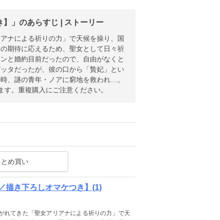
」のあらすじ | ストーリー
リアナによる祈りの力」で天候を操り、国
父の期待に応えるため、聖女として日々祈
アンと婚約目前だったので、自由がなくと
ゼッタだったが、彼の口から「贄妃」とい
の時、謎の青年・ノアに窮地を救われ…。
います。重複購入にご注意ください。
まとめ買い
描き下ろしオマケつき】(1)
がれてきた「聖女アリアナによる祈りの力」で天