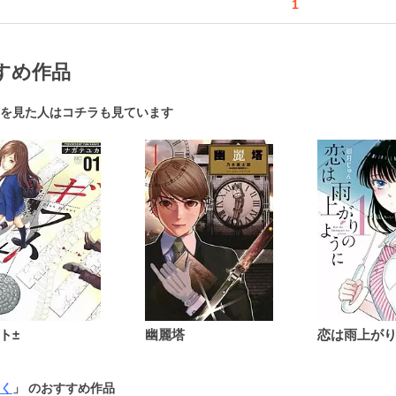
1
すめ作品
を見た人はコチラも見ています
ト±
幽麗塔
く
」 のおすすめ作品