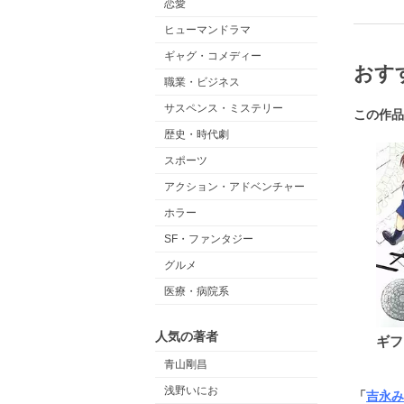
恋愛
ヒューマンドラマ
ギャグ・コメディー
おす
職業・ビジネス
サスペンス・ミステリー
この作品
歴史・時代劇
スポーツ
アクション・アドベンチャー
ホラー
SF・ファンタジー
グルメ
医療・病院系
人気の著者
ギフ
青山剛昌
浅野いにお
「
吉永み