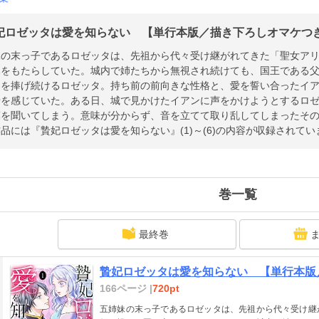
妃ロゼッタは愛を知らない 【単行本版／描き下ろしオマケつき】
妹の末っ子であるロゼッタは、先祖から代々受け継がれてきた「聖女ア
みをもたらしていた。城内で姉たちから無視され続けても、国王である
けを捧げ続けるロゼッタ。持ち前の前向きな性格と、愛を誓い合ったイ
せを感じていた。ある日、城で見かけたイアンに声をかけようとするロ
葉を聞いてしまう。意味が分からず、音を立てて取り乱してしまったそ
品には『贄妃ロゼッタは愛を知らない』(1)～(6)の内容が収録されて
巻一覧
最終巻
贄妃ロゼッタは愛を知らない 【単行本版／
166ページ |
720pt
五姉妹の末っ子であるロゼッタは、先祖から代々受け継