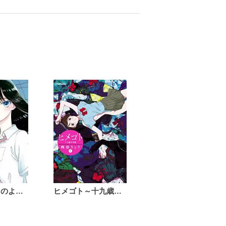
恋は雨上がりのように
ヒメゴト～十九歳の制服～