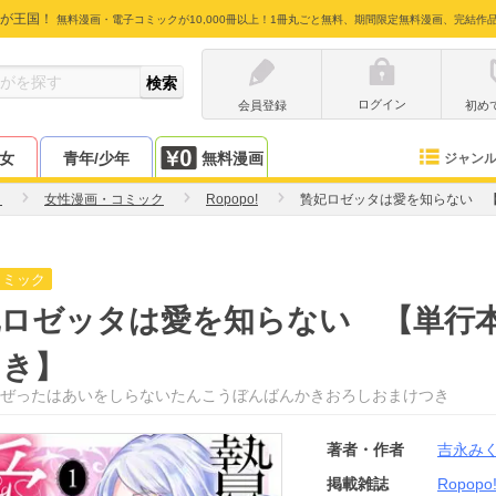
が王国！
無料漫画・電子コミックが10,000冊以上！1冊丸ごと無料、期間限定無料漫画、完結作
ログイン
会員登録
初め
少女
青年/少年
無料漫画
ジャン
く
女性漫画・コミック
Ropopo!
贄妃ロゼッタは愛を知らない 
コミック
妃ロゼッタは愛を知らない 【単行
つき】
ぜったはあいをしらないたんこうぼんばんかきおろしおまけつき
著者・作者
吉永み
掲載雑誌
Ropopo