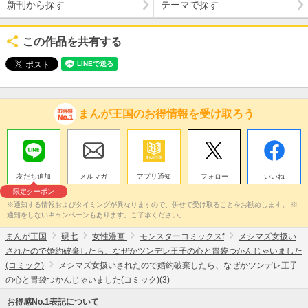
新刊から探す
テーマで探す
この作品を共有する
まんが王国のお得情報を受け取ろう
友だち追加
メルマガ
アプリ通知
フォロー
いいね
限定クーポン
※通知する情報およびタイミングが異なりますので、併せて受け取ることをお勧めします。 ※
通知をしないキャンペーンもあります。ご了承ください。
まんが王国
硯七
女性漫画
モンスターコミックスf
メシマズ女扱い
されたので婚約破棄したら、なぜかツンデレ王子の心と胃袋つかんじゃいました
(コミック)
メシマズ女扱いされたので婚約破棄したら、なぜかツンデレ王子
の心と胃袋つかんじゃいました(コミック)(3)
お得感No.1表記について