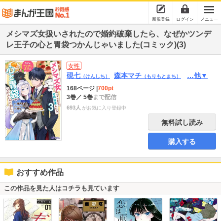
新規登録
ログイン
メニュー
メシマズ女扱いされたので婚約破棄したら、なぜかツンデ
レ王子の心と胃袋つかんじゃいました(コミック)(3)
女性
硯七
森本マチ
…他▼
（けんしち）
（もりもとまち）
168ページ
|
700pt
3巻
／ 5巻
まで配信
693人
がお気に入り登録中
無料試し読み
購入する
おすすめ作品
この作品を見た人はコチラも見ています