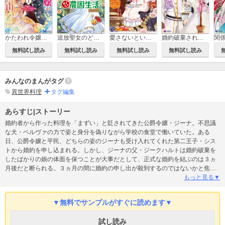
かたわれ令嬢が男装する理由(コミック)
追放聖女のどろんこ農園生活～いつのまにか隣国を救ってしまいました～(コミック)
愛さないといわれましても ～元魔王の伯爵令嬢は生真面目軍人に餌付けをされて幸せになる～（コミック）
婚約破棄されたのでお掃除メイドになったら笑わない貴公子様に溺愛されました(コミック)
無料試し読み
無料試し読み
無料試し読み
無料試し読み
みんなのまんがタグ
異世界料理
タグ編集
あらすじ|ストーリー
婚約者から作った料理を「まずい」と貶されてきた公爵令嬢・ジーナ。不思議
な犬・ベルヴァの力で姿と身分を偽りながら学校の食堂で働いていた。ある
日、公爵令嬢と平民、どちらの姿のジーナも受け入れてくれた第二王子・シス
トから婚約を申し込まれる。しかし、ジーナの父・ジークハルトは婚約破棄を
したばかりの娘の体面を保つことが大事だとして、正式な婚約を結ぶのは３ヵ
月後だと断られる。３ヵ月の間に婚約の申し出が殺到するのではないかと焦る
シストは、更にジーナへの恋心を膨らませていき……？料理スキルで幸せを掴
もっと見る▼
み取る、公爵令嬢の逆転ラブファンタジー第３弾！
▼無料でサンプルがすぐに読めます▼
試し読み