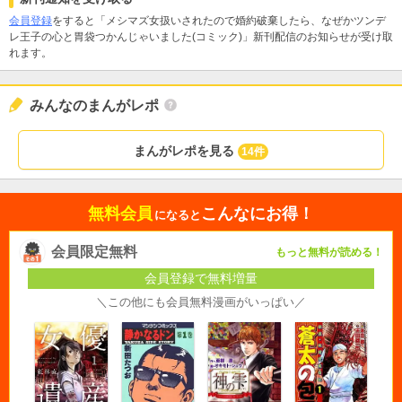
会員登録
をすると「メシマズ女扱いされたので婚約破棄したら、なぜかツンデ
レ王子の心と胃袋つかんじゃいました(コミック)」新刊配信のお知らせが受け取
れます。
みんなのまんがレポ
まんがレポを見る
14件
無料会員
こんなにお得！
になると
会員限定無料
もっと無料が読める！
会員登録で無料増量
＼この他にも会員無料漫画がいっぱい／