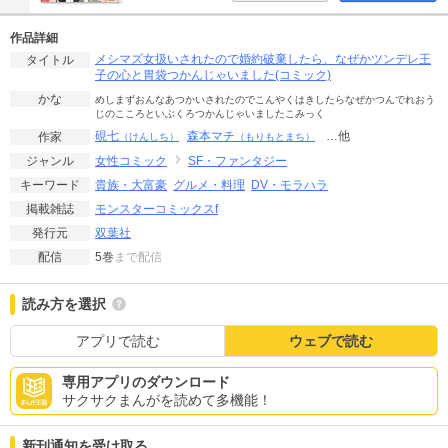
作品詳細
メシマズ女扱いされたので婚約破棄したら、なぜかツンデレ王
タイトル
子の心と胃袋つかんじゃいました(コミック)
かな
めしまずおんなあつかいされたのでこんやくはきしたらなぜかつんでれおう
じのこころといぶくろつかんじゃいましたこみっく
硯七
森本マチ
…他
作家
（けんしち）
（もりもとまち）
女性コミック
SF・ファンタジー
ジャンル
貴族・大富豪
グルメ・料理
DV・モラハラ
キーワード
モンスターコミックスf
掲載雑誌
双葉社
発行元
5巻
まで配信
配信
読み方を選択
アプリで読む
ウェブで読む
専用アプリのダウンロード
サクサクまんがを読めて多機能！
新刊通知を受け取る