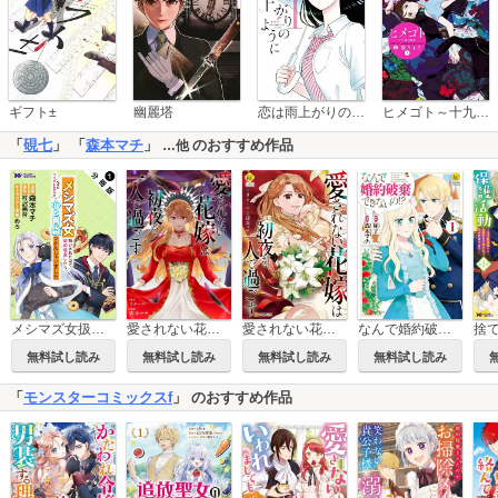
恋は雨上がりのように
ギフト±
幽麗塔
ヒメゴト～十九歳の制服～
「
硯七
」 「
森本マチ
」
のおすすめ作品
…他
愛されない花嫁は初夜を一人で過ごす（分冊版）
メシマズ女扱いされたので婚約破棄したら、なぜかツンデレ王子の心と胃袋つかんじゃいました(コミック) 分冊版
愛されない花嫁は初夜を一人で過ごす
なんで婚約破棄できないの!?
無料試し読み
無料試し読み
無料試し読み
無料試し読み
「
モンスターコミックスf
」 のおすすめ作品