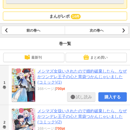
まんがレポ
14件
前の巻へ
次の巻へ
巻一覧
最新刊
まとめ買い
メシマズ女扱いされたので婚約破棄したら、なぜ
かツンデレ王子の心と胃袋つかんじゃいました
(コミック)(1)
1
巻
168ページ
|
700pt
試し読み
購入する
メシマズ女扱いされたので婚約破棄したら、なぜ
かツンデレ王子の心と胃袋つかんじゃいました
(コミック)(2)
2
巻
168ページ
|
700pt