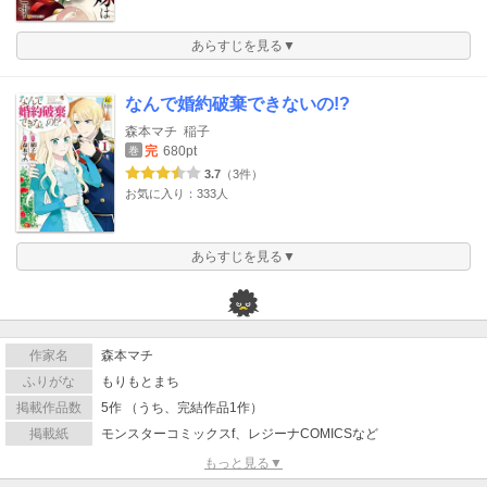
あらすじを見る▼
なんで婚約破棄できないの!?
森本マチ
稲子
完
680pt
巻
3.7
（3件）
お気に入り：333人
あらすじを見る▼
作家名
森本マチ
ふりがな
もりもとまち
掲載作品数
5作 （うち、完結作品1作）
掲載紙
モンスターコミックスf、レジーナCOMICSなど
もっと見る▼