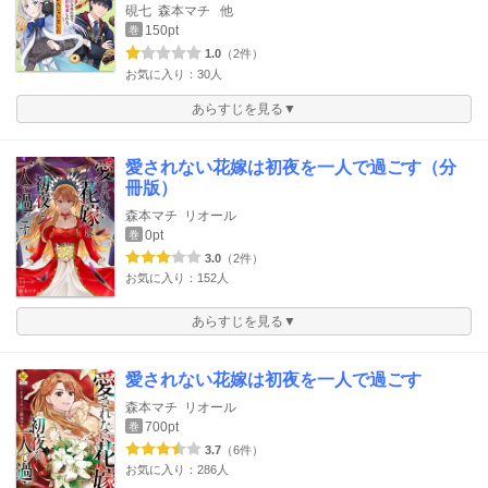
硯七
森本マチ
他
150pt
巻
1.0
（2件）
お気に入り：30人
あらすじを見る▼
愛されない花嫁は初夜を一人で過ごす（分
冊版）
森本マチ
リオール
0pt
巻
3.0
（2件）
お気に入り：152人
あらすじを見る▼
愛されない花嫁は初夜を一人で過ごす
森本マチ
リオール
700pt
巻
3.7
（6件）
お気に入り：286人