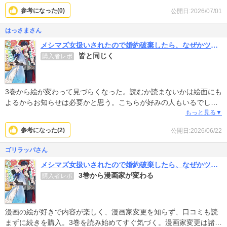
参考になった(
0
)
公開日:2026/07/01
はっさまさん
メシマズ女扱いされたので婚約破棄したら、なぜかツンデレ王子の心と胃袋つかんじゃいました(コミック)
皆と同じく
購入者レポ
3巻から絵が変わって見づらくなった。読むか読まないかは絵面にも
よるからお知らせは必要かと思う。こちらが好みの人もいるでしょ
うけど私は最初の方が好みだし読みやすい。シストがシュッとし過
もっと見る▼
ぎてる。作品は好きなのにちょっと残念。
参考になった(
2
)
公開日:2026/06/22
ゴリラッパさん
メシマズ女扱いされたので婚約破棄したら、なぜかツンデレ王子の心と胃袋つかんじゃいました(コミック)
3巻から漫画家が変わる
購入者レポ
漫画の絵が好きで内容が楽しく、漫画家変更を知らず、口コミも読
まずに続きを購入。3巻を読み始めてすぐ気づく。漫画家変更は諸事