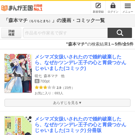
新規登録
ログイン
メニュー
「森本マチ
」の漫画・コミック一覧
（もりもとまち）
詳細
検索
"森本マチ"
の検索結果
1～5件/全5件
メシマズ女扱いされたので婚約破棄した
ら、なぜかツンデレ王子の心と胃袋つかん
じゃいました(コミック)
硯七
森本マチ
他
700pt
巻
2.9
（15件）
お気に入り：693人
あらすじを見る▼
メシマズ女扱いされたので婚約破棄した
ら、なぜかツンデレ王子の心と胃袋つかん
じゃいました(コミック) 分冊版