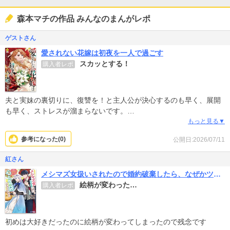
森本マチの作品 みんなのまんがレポ
ゲストさん
愛されない花嫁は初夜を一人で過ごす
スカッとする！
購入者レポ
夫と実妹の裏切りに、復讐を！と主人公が決心するのも早く、展開
も早く、ストレスが溜まらないです。
復讐が終わったような感じなのに続きがあるみたいなので、今後ど
もっと見る▼
うなるのかワクワクします。
参考になった(
0
)
公開日:2026/07/11
そして個人的に作画担当の方の絵がものすごい好みで、この方が作
画した別作品にも課金して手を出してしまいました。
紅さん
メシマズ女扱いされたので婚約破棄したら、なぜかツンデレ王子の心と胃袋つかんじゃいました(コミック)
絵柄が変わった…
購入者レポ
初めは大好きだったのに絵柄が変わってしまったので残念です