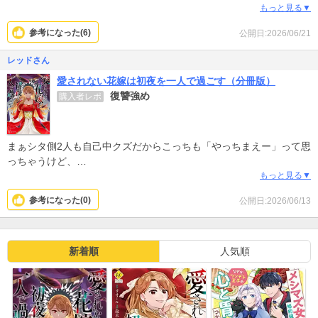
情があり、しょうがないと思いますが、2巻の最終ページに告知と
もっと見る▼
か、あらすじ辺りに告知があると読者への対応が丁寧だと思いま
参考になった(
6
)
公開日:2026/06/21
す。告知対応されている漫画もありますので、ご対応よろしくお願
いいたします。
レッドさん
愛されない花嫁は初夜を一人で過ごす（分冊版）
復讐強め
購入者レポ
まぁシタ側2人も自己中クズだからこっちも「やっちまえー」って思
っちゃうけど、
サレタ側ヒロインがやり返していく時の表情とか感情壊れかかって
もっと見る▼
て怖いw
参考になった(
0
)
公開日:2026/06/13
一般的な復讐モノにしては、復讐の内容が強いというか、トドメ刺
しにいってる（15巻現在）
新着順
人気順