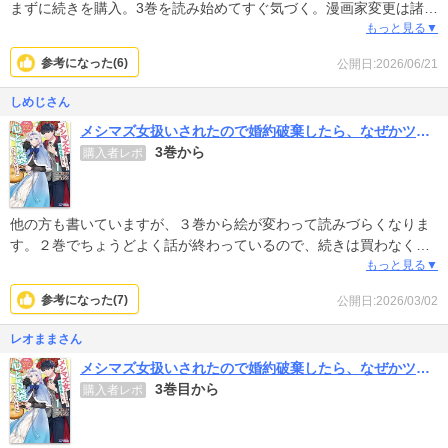
まずに続きを購入。3巻を読み始めてすぐ気づく。漫画家変更は諸事
情があり、しょうがないと思いますが、2巻の最終ページに告知と
もっと見る▼
か、あらすじ辺りに告知があると読者への対応が丁寧だと思いま
参考になった(
6
)
公開日:2026/06/21
す。告知対応されている漫画もありますので、ご対応よろしくお願
いいたします。
しめじさん
メシマズ女扱いされたので婚約破棄したら、なぜかツンデレ王子の心と胃袋つかんじゃいました(コミック)
3巻から
購入者レポ
他の方も書いていますが、３巻から絵が変わって読みづらくなりま
す。２巻でちょうどよく話が終わっているので、続きは買わなくて
も良いかなって感じです。前の絵のほうが好みだったというのもあ
もっと見る▼
りますが。
参考になった(
7
)
公開日:2026/03/02
レオままさん
メシマズ女扱いされたので婚約破棄したら、なぜかツンデレ王子の心と胃袋つかんじゃいました(コミック)
3巻目から
購入者レポ