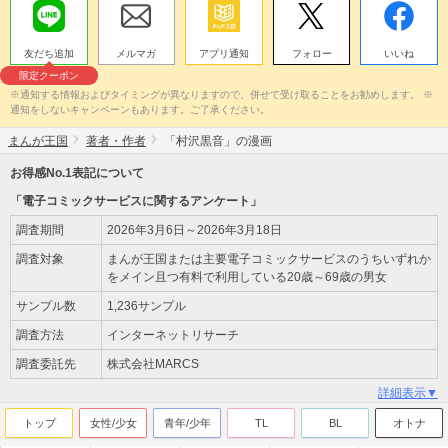
友だち追加
メルマガ
アプリ通知
フォロー
いいね
限定クーポン
※通知する情報およびタイミングが異なりますので、併せて受け取ることをお勧めします。 ※
通知をしないキャンペーンもあります。ご了承ください。
まんが王国
著者・作者
「村沢黒音」の漫画
お得感No.1表記について
「電子コミックサービスに関するアンケート」
調査期間
2026年3月6日～2026年3月18日
調査対象
まんが王国または主要電子コミックサービスのうちいずれか
をメイン且つ有料で利用している20歳～69歳の男女
サンプル数
1,236サンプル
調査方法
インターネットリサーチ
調査委託先
株式会社MARCS
詳細表示▼
トップ
女性/少女
青年/少年
TL
BL
オトナ