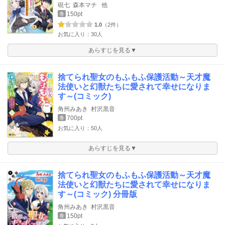
硯七
森本マチ
他
150pt
巻
1.0
（2件）
お気に入り：30人
あらすじを見る▼
捨てられ聖女のもふもふ保護活動～天才魔
法使いと幻獣たちに愛されて幸せになりま
す～(コミック)
角州みあき
村沢黒音
700pt
巻
お気に入り：50人
あらすじを見る▼
捨てられ聖女のもふもふ保護活動～天才魔
法使いと幻獣たちに愛されて幸せになりま
す～(コミック) 分冊版
角州みあき
村沢黒音
150pt
巻