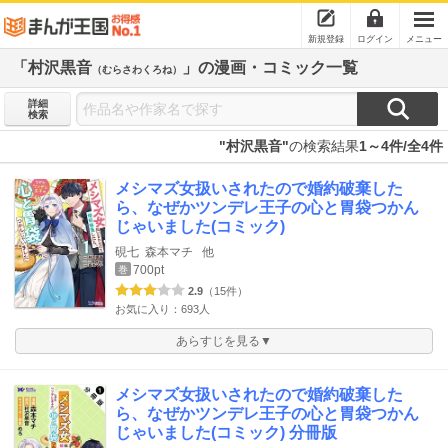
新規登録
ログイン
メニュー
「村沢黒音
」の漫画・コミック一覧
（むらさわくろね）
詳細
検索
"村沢黒音"
の検索結果
1～4件/全4件
メシマズ女扱いされたので婚約破棄した
ら、なぜかツンデレ王子の心と胃袋つかん
じゃいました(コミック)
硯七
森本マチ
他
700pt
巻
2.9
（15件）
お気に入り：693人
あらすじを見る▼
メシマズ女扱いされたので婚約破棄した
ら、なぜかツンデレ王子の心と胃袋つかん
じゃいました(コミック) 分冊版