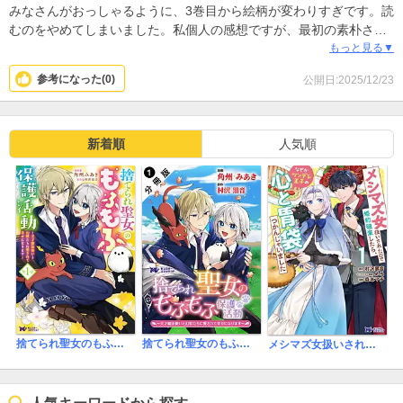
みなさんがおっしゃるように、3巻目から絵柄が変わりすぎです。読
むのをやめてしまいました。私個人の感想ですが、最初の素朴さが
ある王子の方が親しみやすさがあり良かったです
もっと見る▼
参考になった(
0
)
公開日:2025/12/23
新着順
人気順
捨てられ聖女のもふもふ保護活動～天才魔法使いと幻獣たちに愛されて幸せになります～(コミック)
捨てられ聖女のもふもふ保護活動～天才魔法使いと幻獣たちに愛されて幸せになります～(コミック) 分冊版
メシマズ女扱いされたので婚約破棄したら、なぜかツンデレ王子の心と胃袋つかんじゃいました(コミック)