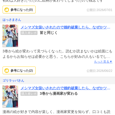
初めは大好きだったのに絵柄が変わってしまったので残念です
参考になった(
0
)
公開日:2026/07/01
はっさまさん
メシマズ女扱いされたので婚約破棄したら、なぜかツンデレ王子の心と胃袋つかんじゃいました(コミック)
皆と同じく
購入者レポ
3巻から絵が変わって見づらくなった。読むか読まないかは絵面にも
よるからお知らせは必要かと思う。こちらが好みの人もいるでしょ
うけど私は最初の方が好みだし読みやすい。シストがシュッとし過
もっと見る▼
ぎてる。作品は好きなのにちょっと残念。
参考になった(
2
)
公開日:2026/06/22
ゴリラッパさん
メシマズ女扱いされたので婚約破棄したら、なぜかツンデレ王子の心と胃袋つかんじゃいました(コミック)
3巻から漫画家が変わる
購入者レポ
漫画の絵が好きで内容が楽しく、漫画家変更を知らず、口コミも読