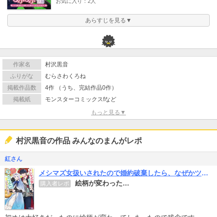
お気に入り：2人
あらすじを見る▼
作家名
村沢黒音
ふりがな
むらさわくろね
掲載作品数
4作 （うち、完結作品0作）
掲載紙
モンスターコミックスfなど
もっと見る▼
村沢黒音の作品 みんなのまんがレポ
紅さん
メシマズ女扱いされたので婚約破棄したら、なぜかツンデレ王子の心と胃袋つかんじゃいました(コミック)
絵柄が変わった…
購入者レポ