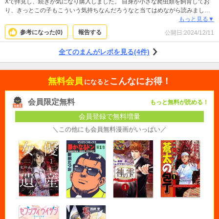
Xで拝見し、続きが気になり購入しました。 自身が小さな爬虫類を飼育してお
り、きっとこの子もこういう気持ちなんだろうなと当てはめながら読みまし
た。 この漫画に出会えて、よりこの子を大切にしていこうと思えました。何度
もっと見る▼
も何度も読み返そうと思います。
参考になった(
0
)
報告する
公開日:
2024/12/11
全てのまんがレポを見る(4件)
無料会員
こんなにお得！
になると
会員限定無料
もっと無料が読める！
会員登録で無料増量
＼この他にも会員無料漫画がいっぱい／