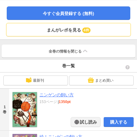
ない独特の忠誠心、賢さ、愛らしさがあり…。出会いや日常生活のレポマンガ
と生態図解も掲載された、初めて「ニンゲン」を飼う人も安心の１冊！
今すぐ会員登録する (無料)
まんがレポを見る
4件
全巻の情報を
閉じる
巻一覧
最新刊
まとめ買い
ニンゲンの飼い方
153ページ
|
1350pt
1
巻
試し読み
購入する
続！ニンゲンの飼い方