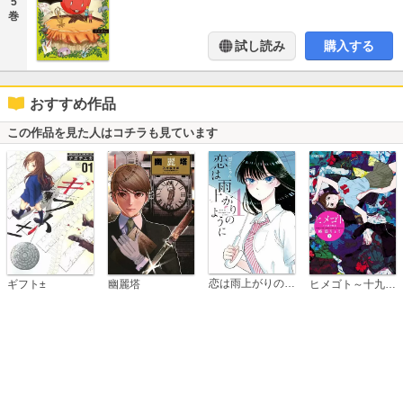
5
巻
試し読み
購入する
おすすめ作品
この作品を見た人はコチラも見ています
恋は雨上がりのように
ギフト±
幽麗塔
ヒメゴト～十九歳の制服～