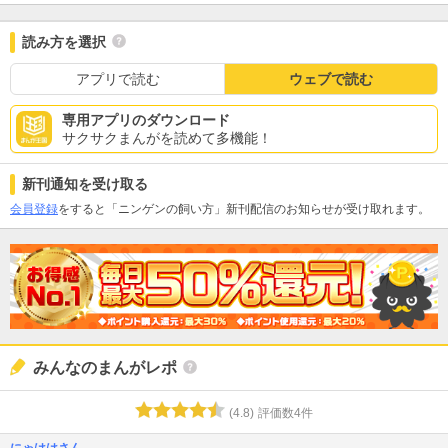
読み方を選択
アプリで読む
ウェブで読む
専用アプリのダウンロード
サクサクまんがを読めて多機能！
新刊通知を受け取る
会員登録
をすると「ニンゲンの飼い方」新刊配信のお知らせが受け取れます。
みんなのまんがレポ
(
4.8
)
評価数
4
件