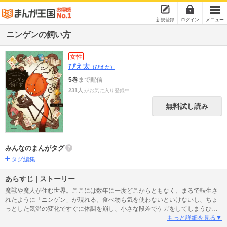
新規登録
ログイン
メニュー
ニンゲンの飼い方
女性
ぴえ太
（ぴえた）
5巻
まで配信
231人
がお気に入り登録中
無料試し読み
みんなのまんがタグ
タグ編集
あらすじ | ストーリー
魔獣や魔人が住む世界。ここには数年に一度どこからともなく、まるで転生さ
れたように「ニンゲン」が現れる。食べ物も気を使わないといけないし、ちょ
っとした気温の変化ですぐに体調を崩し、小さな段差でケガをしてしまうひ弱
さ。だが、「ニンゲン」にはウネ（犬）やノサ（猫）、エシグ（うさぎ）には
もっと詳細を見る▼