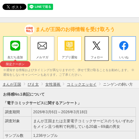
まんが王国のお得情報を受け取ろう
友だち追加
メルマガ
アプリ通知
フォロー
いいね
限定クーポン
※通知する情報およびタイミングが異なりますので、併せて受け取ることをお勧めします。 ※
通知をしないキャンペーンもあります。ご了承ください。
まんが王国
ぴえ太
女性漫画
コミックエッセイ
ニンゲンの飼い方
お得感No.1表記について
「電子コミックサービスに関するアンケート」
調査期間
2026年3月6日～2026年3月18日
調査対象
まんが王国または主要電子コミックサービスのうちいずれか
をメイン且つ有料で利用している20歳～69歳の男女
サンプル数
1,236サンプル