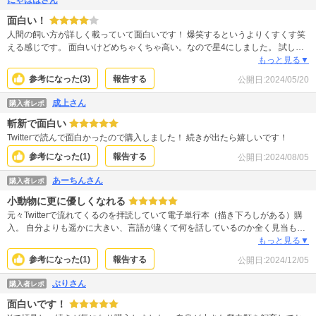
にゃははさん
面白い！
人間の飼い方が詳しく載っていて面白いです！ 爆笑するというよりくすくす笑
える感じです。 面白いけどめちゃくちゃ高い。なので星4にしました。 試し読
みもほぼ出来ないので買うにはハードルが高すぎます。試し読みでもう少し読
もっと見る▼
めたら買う人増えるのではと思います。 内容は本当に面白いのでクーポンとか
参考になった(
3
)
報告する
公開日:
2024/05/20
使って買うなら後悔はないと思います！
成上さん
購入者レポ
斬新で面白い
Twitterで読んで面白かったので購入しました！ 続きが出たら嬉しいです！
参考になった(
1
)
報告する
公開日:
2024/08/05
あーちんさん
購入者レポ
小動物に更に優しくなれる
元々Twitterで流れてくるのを拝読していて電子単行本（描き下ろしがある）購
入。 自分よりも遥かに大きい、言語が違くて何を話しているのか全く見当もつ
かない生き物がいる世界に迷い込んでしまったニンゲン。 こんなところにいら
もっと見る▼
れるか！と脱走を試みていた日々からだんだん信頼関係ができてくるところや
参考になった(
1
)
報告する
公開日:
2024/12/05
ニンゲンが知らない生物に飼われ、生きていくのが魅力かな。 私は小動物を飼
っているので「この子もこんな大きな人間と過ごすのって怖いんだろうな」
ぶりさん
購入者レポ
「ただ背中をかく、なんて動作ひとつでも急に動いたらびっくりするよね」と
面白いです！
改めて気をつけるきっかけになってます。