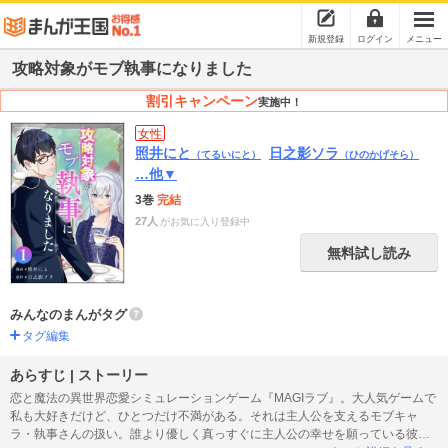
新規登録
ログイン
メニュー
攻略対象がモブ執事になりました
割引キャンペーン
実施中！
女性
照井にと
日之影ソラ
（てるいにと）
（ひのかげそら）
…他▼
3巻
完結
27人
がお気に入り登録中
無料試し読み
みんなのまんがタグ
タグ編集
あらすじ | ストーリー
恋と魔法の異世界恋愛シミュレーションゲーム『MAGIラブ』。大人気ゲームで
私も大好きだけど、ひとつだけ不満がある。それは主人公を支えるモブキャ
ラ・執事さんの扱い。誰より優しく真っすぐに主人公の幸せを願っている彼