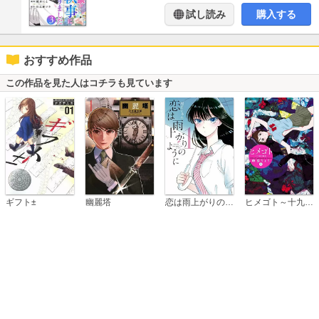
試し読み
購入する
おすすめ作品
この作品を見た人はコチラも見ています
恋は雨上がりのように
ギフト±
幽麗塔
ヒメゴト～十九歳の制服～