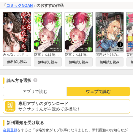
「
コミックNOAN
」のおすすめ作品
みんな、ボドになった。（分冊版）
愛重くんは病んでいる。
愛重くんは病んでいる。（分冊版）
問題だらけのシェアハウス（分冊版）
無料試し読み
無料試し読み
無料試し読み
無料試し読み
読み方を選択
アプリで読む
ウェブで読む
専用アプリのダウンロード
サクサクまんがを読めて多機能！
新刊通知を受け取る
会員登録
をすると「攻略対象がモブ執事になりました」新刊配信のお知らせが