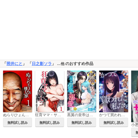
「
照井にと
」 「
日之影ソラ
」
のおすすめ作品
…他
ぬらりひょんの棲む家【単行本版】
狂育ママ・サエコ─この子のためなら─【単行本版】
黒翼の皇帝は塔の上の忌み聖女を溺愛する【単行本版】
かつて買われた私たち
無料試し読み
無料試し読み
無料試し読み
無料試し読み