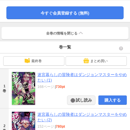
ド。しかし目を覚ますと傷は完治しており、ダンジョンマスターへとなってい
た・・・！？★単行本カバー下画像収録★
今すぐ会員登録する (無料)
全巻の情報を
閉じる
巻一覧
最終巻
まとめ買い
迷宮暮らしの冒険者はダンジョンマスターをやめ
たい (1)
1
168ページ
|
730pt
巻
試し読み
購入する
迷宮暮らしの冒険者はダンジョンマスターをやめ
たい (2)
2
152ページ
|
780pt