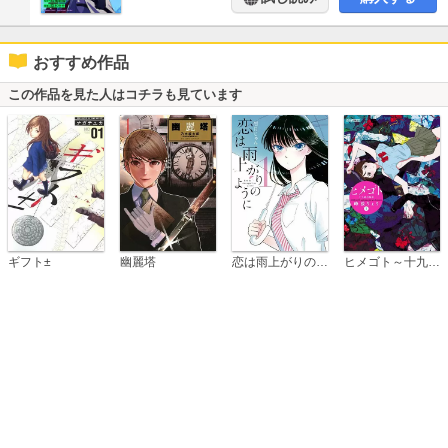
おすすめ作品
この作品を見た人はコチラも見ています
恋は雨上がりのように
ギフト±
幽麗塔
ヒメゴト～十九歳の制服～