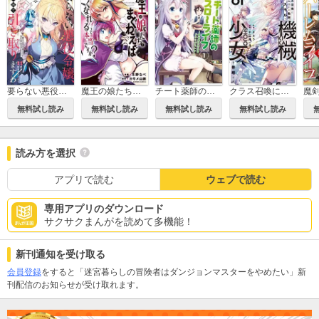
要らない悪役令嬢、我が国で引き取りますわ 優秀なご令嬢方を追放だなんて愚かな真似、国を滅ぼしましてよ？
魔王の娘たちとまぐわえば強くなれるって本当ですか？
チート薬師のスローライフ
クラス召喚に巻き込まれた教師、外れスキルで機械少女を修理する
無料試し読み
無料試し読み
無料試し読み
無料試し読み
読み方を選択
アプリで読む
ウェブで読む
専用アプリのダウンロード
サクサクまんがを読めて多機能！
新刊通知を受け取る
会員登録
をすると「迷宮暮らしの冒険者はダンジョンマスターをやめたい」新
刊配信のお知らせが受け取れます。