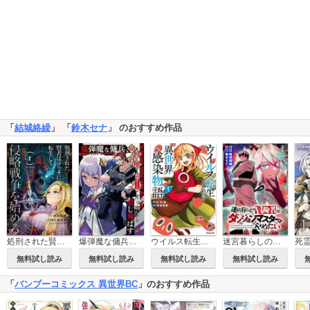
「
結城絡繰
」 「
鈴木セナ
」 のおすすめ作品
処刑された賢者はリッチに転生して侵略戦争を始める
爆弾魔な傭兵、同時召喚された最強チート共を片っ端から消し飛ばす
ウイルス転生から始まる異世界感染物語
迷宮暮らしの冒険者はダンジョンマスターをやめたい 【連載版】
無料試し読み
無料試し読み
無料試し読み
無料試し読み
「
バンブーコミックス 異世界BC
」のおすすめ作品