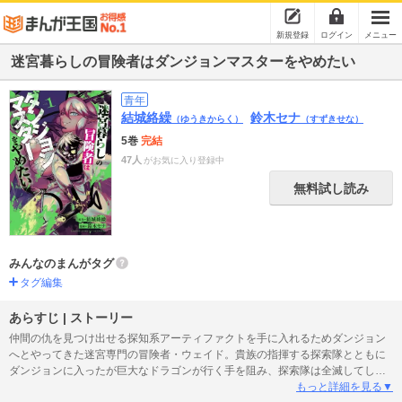
新規登録
ログイン
メニュー
迷宮暮らしの冒険者はダンジョンマスターをやめたい
青年
結城絡繰
鈴木セナ
（ゆうきからく）
（すずきせな）
5巻
完結
47人
がお気に入り登録中
無料試し読み
みんなのまんがタグ
タグ編集
あらすじ | ストーリー
仲間の仇を見つけ出せる探知系アーティファクトを手に入れるためダンジョン
へとやってきた迷宮専門の冒険者・ウェイド。貴族の指揮する探索隊とともに
ダンジョンに入ったが巨大なドラゴンが行く手を阻み、探索隊は全滅してしま
う・・・。決死の覚悟でドラゴンと闘うも力及ばず致命傷を負い倒れるウェイ
もっと詳細を見る▼