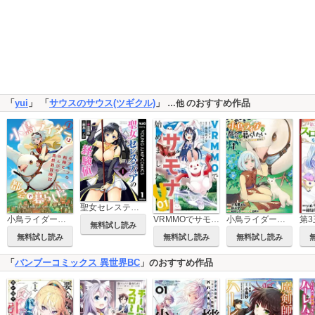
「
yui
」 「
サウスのサウス(ツギクル)
」
のおすすめ作品
…他
聖女セレスティアの経験値
小鳥ライダーは都会で暮らしたい モフモフな相棒と、のんびり異世界冒険記
VRMMOでサモナー始めました
小鳥ライダーは都会で暮らしたい モフモフな相棒と、のんびり異世界冒険記 【連載版】
無料試し読み
無料試し読み
無料試し読み
無料試し読み
「
バンブーコミックス 異世界BC
」のおすすめ作品