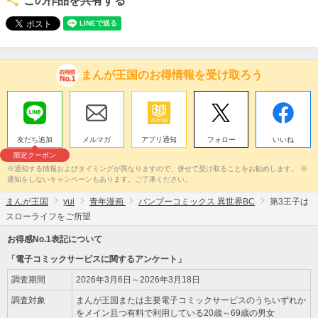
この作品を共有する
まんが王国のお得情報を受け取ろう
友だち追加
メルマガ
アプリ通知
フォロー
いいね
限定クーポン
※通知する情報およびタイミングが異なりますので、併せて受け取ることをお勧めします。 ※
通知をしないキャンペーンもあります。ご了承ください。
まんが王国
yui
青年漫画
バンブーコミックス 異世界BC
第3王子は
スローライフをご所望
お得感No.1表記について
「電子コミックサービスに関するアンケート」
調査期間
2026年3月6日～2026年3月18日
調査対象
まんが王国または主要電子コミックサービスのうちいずれか
をメイン且つ有料で利用している20歳～69歳の男女