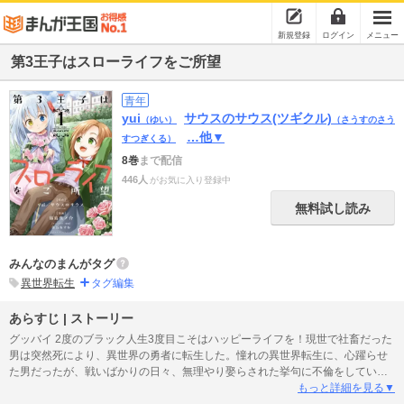
新規登録
ログイン
メニュー
第3王子はスローライフをご所望
青年
yui
サウスのサウス(ツギクル)
（ゆい）
（さうすのさう
…他▼
すつぎくる）
8巻
まで配信
446人
がお気に入り登録中
無料試し読み
みんなのまんがタグ
異世界転生
タグ編集
あらすじ | ストーリー
グッバイ 2度のブラック人生3度目こそはハッピーライフを！現世で社畜だった
男は突然死により、異世界の勇者に転生した。憧れの異世界転生に、心躍らせ
た男だったが、戦いばかりの日々、無理やり娶らされた挙句に不倫をしている
妻、懐かない子供・・・・・・と、なぜか身も心も休まることのない、地獄の
もっと詳細を見る▼