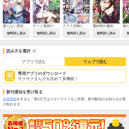
要らない悪役令嬢、我が国で引き取りますわ 優秀なご令嬢方を追放だなんて愚かな真似、国を滅ぼしましてよ？
チート薬師のスローライフ
クラス召喚に巻き込まれた教師、外れスキルで機械少女を修理する
魔剣師の魔剣による魔剣のためのハーレムライフ
無料試し読み
無料試し読み
無料試し読み
無料試し読み
読み方を選択
アプリで読む
ウェブで読む
専用アプリのダウンロード
サクサクまんがを読めて多機能！
新刊通知を受け取る
会員登録
をすると「第3王子はスローライフをご所望」新刊配信のお知らせが受
け取れます。