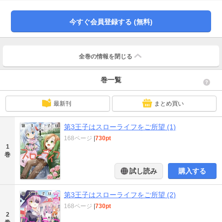
人生を送り続けていた。そして男は、絶望しながら2度目の人生を終えた――。
しかしこの転生、どうやら女神の手違いだったらしい！お詫びに前世の知識を
もったまま再転生できることに。今度こそ穏やかで健やかな人生を送るべく、
今すぐ会員登録する (無料)
第3王子・シリウスとして、3度目の転生ライフを始めます♪★単行本カバー下画
像収録★電子版は連載時のカラーを収録しております！
全巻の情報を
閉じる
巻一覧
最新刊
まとめ買い
第3王子はスローライフをご所望 (1)
168ページ
|
730pt
1
巻
試し読み
購入する
第3王子はスローライフをご所望 (2)
168ページ
|
730pt
2