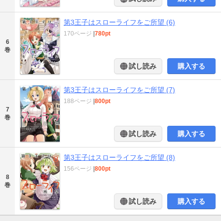
第3王子はスローライフをご所望 (6)
170ページ
|
780pt
6
巻
試し読み
購入する
第3王子はスローライフをご所望 (7)
188ページ
|
800pt
7
巻
試し読み
購入する
第3王子はスローライフをご所望 (8)
156ページ
|
800pt
8
巻
試し読み
購入する