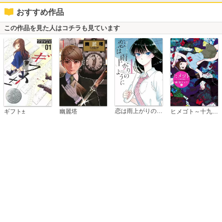
おすすめ作品
この作品を見た人はコチラも見ています
恋は雨上がりのように
ギフト±
幽麗塔
ヒメゴト～十九歳の制服～