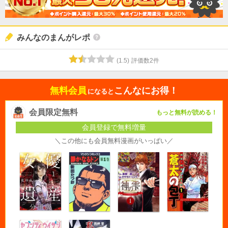
みんなのまんがレポ
(
1.5
)
評価数
2
件
無料会員
こんなにお得！
になると
会員限定無料
もっと無料が読める！
会員登録で無料増量
＼この他にも会員無料漫画がいっぱい／