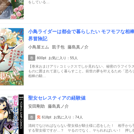
をしている…
小鳥ライダーは都会で暮らしたい モフモフな相
界冒険記
小鳥屋エム
凱子包
藤島真ノ介
巻
800pt
お気に入り：55人
【巻末おまけアリ♪ コミックスでしか見れない、秘密のラフイラス
ものに囲まれて楽しく暮らすこと。前世の夢を叶えるため「恐ろ
相棒の騎…
聖女セレスティアの経験値
安田剛助
藤島真ノ介
巻
完
618pt
お気に入り：74人
清純でなければならない聖女様が騎士様に恋をした！ 相手から
する聖女様ですが…？ ヤるのでなく、ヤられればいい！ 押し倒