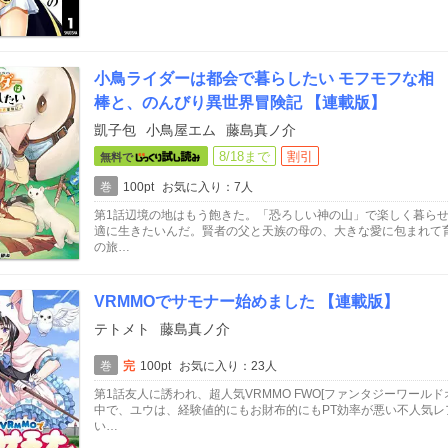
小鳥ライダーは都会で暮らしたい モフモフな相
棒と、のんびり異世界冒険記 【連載版】
凱子包
小鳥屋エム
藤島真ノ介
8/18まで
割引
無料で
巻
100pt
お気に入り：7人
第1話辺境の地はもう飽きた。「恐ろしい神の山」で楽しく暮ら
適に生きたいんだ。賢者の父と天族の母の、大きな愛に包まれて育っ
の旅…
VRMMOでサモナー始めました 【連載版】
テトメト
藤島真ノ介
巻
完
100pt
お気に入り：23人
第1話友人に誘われ、超人気VRMMO FWO[ファンタジーワール
中で、ユウは、経験値的にもお財布的にもPT効率が悪い不人気
い…