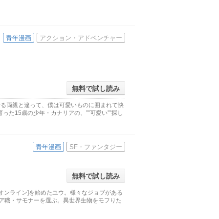
青年漫画
アクション・アドベンチャー
無料で試し読み
せる両親と違って、僕は可愛いものに囲まれて快
た15歳の少年・カナリアの、””可愛い””探し
青年漫画
SF・ファンタジー
無料で試し読み
ドオンライン]を始めたユウ。様々なジョブがある
レア職・サモナーを選ぶ。異世界生物をモフりた