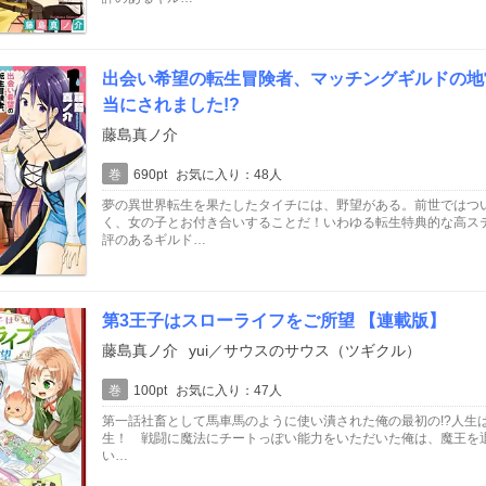
出会い希望の転生冒険者、マッチングギルドの地
当にされました!?
藤島真ノ介
巻
690pt
お気に入り：48人
夢の異世界転生を果たしたタイチには、野望がある。前世ではつ
く、女の子とお付き合いすることだ！いわゆる転生特典的な高ス
評のあるギルド…
第3王子はスローライフをご所望 【連載版】
藤島真ノ介
yui／サウスのサウス（ツギクル）
巻
100pt
お気に入り：47人
第一話社畜として馬車馬のように使い潰された俺の最初の!?人生
生！ 戦闘に魔法にチートっぽい能力をいただいた俺は、魔王を退治し
い…