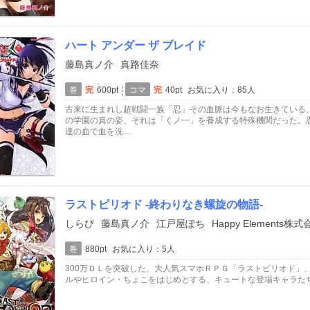
ハート アンダー ザ ブレイド
藤島真ノ介
真路佳奈
巻
完
600pt
コマ
完
40pt
お気に入り：85人
古来に生まれし超戦闘一族「忍」その血脈は今もなお生きている
の学園の真の姿、それは「くノ一」を養成する特殊機関だった。
達の血で血を洗…
ラストピリオド -終わりなき螺旋の物語-
しらび
藤島真ノ介
江戸屋ぽち
Happy Elements株
巻
880pt
お気に入り：5人
300万ＤＬを突破した、大人気スマホＲＰＧ「ラストピリオド」
ルやヒロイン・ちょこをはじめとする、キュートな登場キャラた