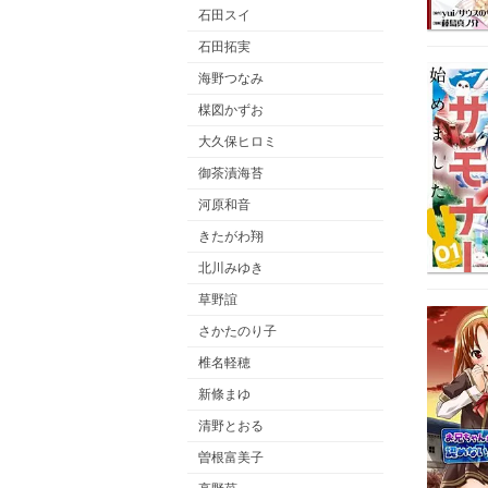
石田スイ
石田拓実
海野つなみ
楳図かずお
大久保ヒロミ
御茶漬海苔
河原和音
きたがわ翔
北川みゆき
草野誼
さかたのり子
椎名軽穂
新條まゆ
清野とおる
曽根富美子