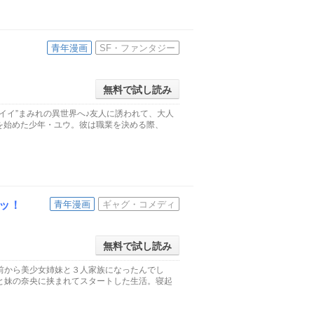
青年漫画
SF・ファンタジー
無料で試し読み
ワイイ”まみれの異世界へ♪友人に誘われて、大人
」を始めた少年・ユウ。彼は職業を決める際、
ッ！
青年漫画
ギャグ・コメディ
無料で試し読み
前から美少女姉妹と３人家族になったんでし
と妹の奈央に挟まれてスタートした生活。寝起