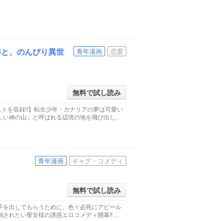
棒と、のんびり異世
青年漫画
恋愛
無料で試し読み
トを収録!!】転生少年・カナリアの夢は可愛い
しい神の山」と呼ばれる辺境の地を飛び出し、
青年漫画
ギャグ・コメディ
無料で試し読み
手を出してもらうために、色々必死にアピール
されたい聖女様の誘惑エロコメディ開幕!! …