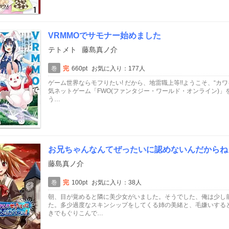
VRMMOでサモナー始めました
テトメト
藤島真ノ介
巻
完
660pt
お気に入り：177人
ゲーム世界ならモフりたい! だから、地雷職上等!!ようこそ、“カ
気ネットゲーム「FWO(ファンタジー・ワールド・オンライン)
う…
お兄ちゃんなんてぜったいに認めないんだからね
藤島真ノ介
巻
完
100pt
お気に入り：38人
朝、目が覚めると隣に美少女がいました。そうでした、俺は少し
た。多少過度なスキンシップをしてくる姉の美緒と、毛嫌いする
きでもぐりこんで…