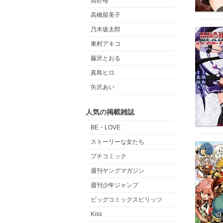
高野苺
高橋留美子
乃木坂太郎
東村アキコ
藤沢とおる
真島ヒロ
矢沢あい
人気の掲載雑誌
BE・LOVE
ストーリーな女たち
プチコミック
週刊ヤングマガジン
週刊少年ジャンプ
ビッグコミックスピリッツ
Kiss