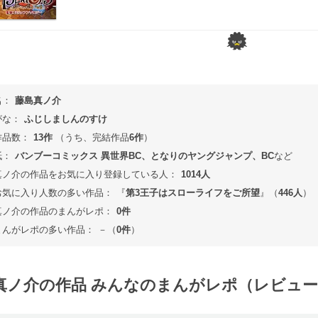
名：
藤島真ノ介
がな：
ふじしましんのすけ
作品数：
13作
（うち、完結作品
6作
）
紙：
バンブーコミックス 異世界BC、となりのヤングジャンプ、BC
など
真ノ介の作品をお気に入り登録している人：
1014人
お気に入り人数の多い作品：
『
第3王子はスローライフをご所望
』（
446人
）
真ノ介の作品のまんがレポ：
0件
まんがレポの多い作品：
－（
0件
）
真ノ介の作品 みんなのまんがレポ（レビュ