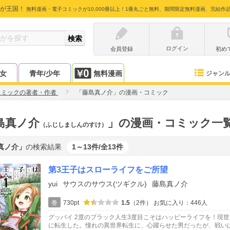
が王国！
無料漫画・電子コミックが10,000冊以上！1冊丸ごと無料、期間限定無料漫画、完結作
ログイン
会員登録
初め
少女
青年/少年
無料漫画
ジャン
コミックの著者・作者
「藤島真ノ介」の漫画・コミック
島真ノ介
」の漫画・コミック一
（ふじしましんのすけ）
真ノ介」
の検索結果
1～13件/全13件
第3王子はスローライフをご所望
yui
サウスのサウス(ツギクル)
藤島真ノ介
巻
730pt
1.5
（2件）
お気に入り：446人
グッバイ 2度のブラック人生3度目こそはハッピーライフを！現
に転生した。憧れの異世界転生に、心躍らせた男だったが、戦い