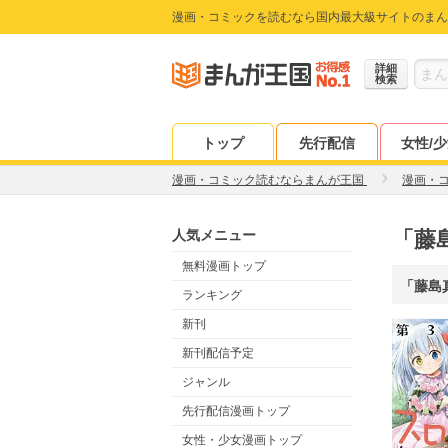
漫画・コミックを読むなら国内最大級サイトのまん
詳細
検索
トップ
先行配信
女性/
漫画・コミック読むならまんが王国
漫画・
人気メニュー
「藤
無料漫画トップ
「藤島
ランキング
新刊
新刊配信予定
ジャンル
先行配信漫画トップ
女性・少女漫画トップ