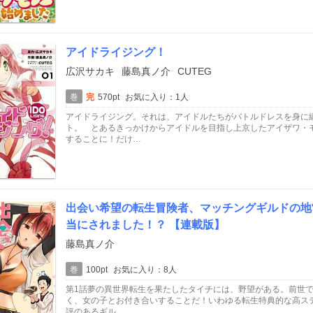
アイドライジング！
広沢サカキ
藤島真ノ介
CUTEG
巻
完
570pt
お気に入り：1人
アイドライジング。それは、アイドルたちがバトルドレスを身に
ト。 とあるきっかけからアイドルを目指し上京したアイザワ・
することに！だけ…
出会い希望の転生冒険者、マッチングギルドの地
当にされました！？ 【連載版】
藤島真ノ介
巻
100pt
お気に入り：8人
第1話夢の異世界転生を果たしたタイチには、野望がある。前世
く、女の子とお付き合いすることだ！いわゆる転生特典的な高ス
評のあるギル…