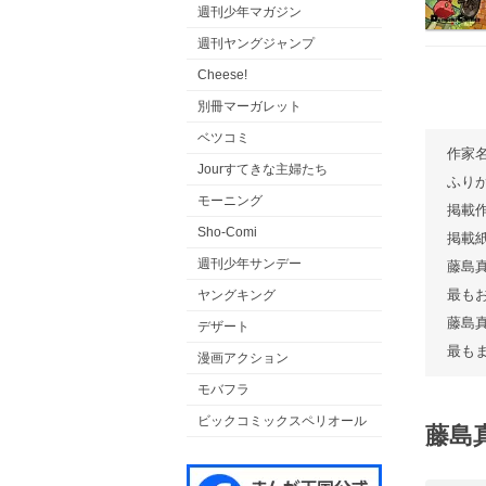
週刊少年マガジン
週刊ヤングジャンプ
Cheese!
別冊マーガレット
ベツコミ
作家
Jourすてきな主婦たち
ふり
モーニング
掲載
Sho-Comi
掲載
週刊少年サンデー
藤島
最も
ヤングキング
藤島
デザート
最も
漫画アクション
モバフラ
ビックコミックスペリオール
藤島