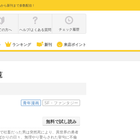
品から新刊まで多数配信！
チェック履歴
ての方へ
ヘルプ/よくある質問
ル
ランキング
新刊
来店ポイント
覧
青年漫画
SF・ファンタジー
無料で試し読み
世で社畜だった男は突然死により、異世界の勇者
ばかりの日々、無理やり娶らされた挙句に不倫