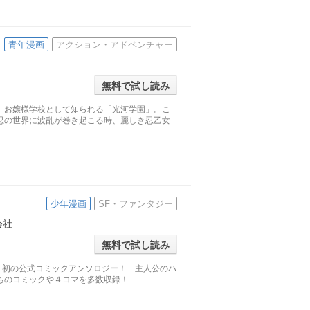
青年漫画
アクション・アドベンチャー
無料で試し読み
。お嬢様学校として知られる「光河学園」。こ
忍の世界に波乱が巻き起こる時、麗しき忍乙女
少年漫画
SF・ファンタジー
式会社
無料で試し読み
、初の公式コミックアンソロジー！ 主人公のハ
ちのコミックや４コマを多数収録！ …