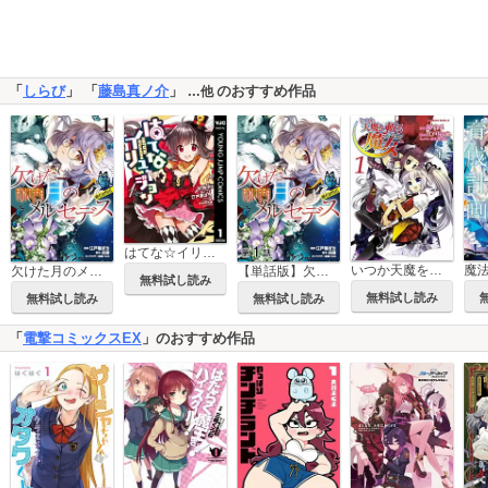
「
しらび
」 「
藤島真ノ介
」
のおすすめ作品
…他
はてな☆イリュージョン
いつか天魔を斬る魔女
欠けた月のメルセデス～吸血鬼の貴族に転生したけど捨てられそうなのでダンジョンを制覇する～@COMIC
【単話版】欠けた月のメルセデス～吸血鬼の貴族に転生したけど捨てられそうなのでダンジョンを制覇する～@COMIC
無料試し読み
無料試し読み
無料試し読み
無料試し読み
「
電撃コミックスEX
」のおすすめ作品