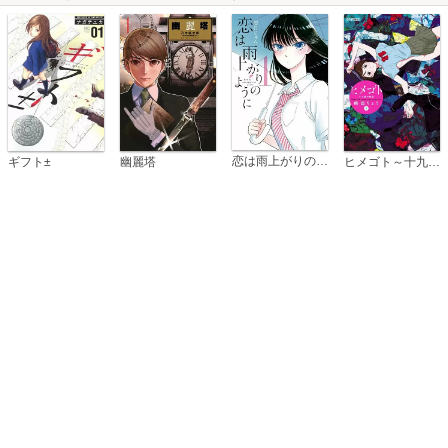
恋は雨上がりのように
ギフト±
幽麗塔
ヒメゴト～十九歳の制服～