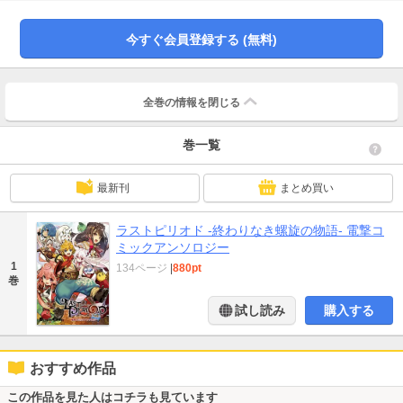
今すぐ会員登録する (無料)
全巻の情報を
閉じる
巻一覧
最新刊
まとめ買い
ラストピリオド -終わりなき螺旋の物語- 電撃コ
ミックアンソロジー
1
134ページ
|
880pt
巻
試し読み
購入する
おすすめ作品
この作品を見た人はコチラも見ています