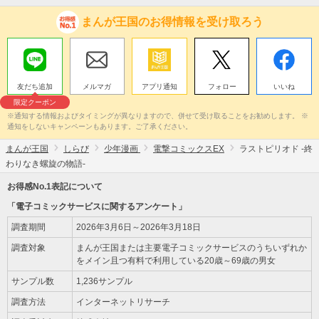
まんが王国のお得情報を受け取ろう
友だち追加
メルマガ
アプリ通知
フォロー
いいね
限定クーポン
※通知する情報およびタイミングが異なりますので、併せて受け取ることをお勧めします。 ※
通知をしないキャンペーンもあります。ご了承ください。
まんが王国
しらび
少年漫画
電撃コミックスEX
ラストピリオド -終
わりなき螺旋の物語-
お得感No.1表記について
「電子コミックサービスに関するアンケート」
調査期間
2026年3月6日～2026年3月18日
調査対象
まんが王国または主要電子コミックサービスのうちいずれか
をメイン且つ有料で利用している20歳～69歳の男女
サンプル数
1,236サンプル
調査方法
インターネットリサーチ