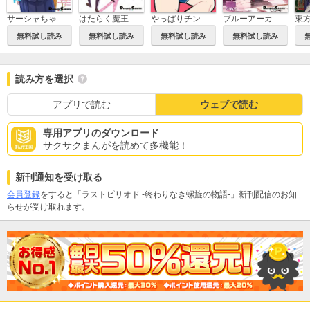
はたらく魔王さま！ハイスクール！
サーシャちゃんとクラスメイトオタクくん
やっぱりチンチランド
ブルーアーカイブ 電撃コミックアンソロジー
無料試し読み
無料試し読み
無料試し読み
無料試し読み
読み方を選択
アプリで読む
ウェブで読む
専用アプリのダウンロード
サクサクまんがを読めて多機能！
新刊通知を受け取る
会員登録
をすると「ラストピリオド -終わりなき螺旋の物語-」新刊配信のお知
らせが受け取れます。