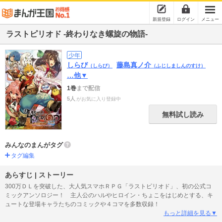
新規登録
ログイン
メニュー
ラストピリオド -終わりなき螺旋の物語-
少年
しらび
藤島真ノ介
（しらび）
（ふじしましんのすけ）
…他▼
1巻
まで配信
5人
がお気に入り登録中
無料試し読み
みんなのまんがタグ
タグ編集
あらすじ | ストーリー
300万ＤＬを突破した、大人気スマホＲＰＧ「ラストピリオド」、初の公式コ
ミックアンソロジー！ 主人公のハルやヒロイン・ちょこをはじめとする、キ
ュートな登場キャラたちのコミックや４コマを多数収録！
もっと詳細を見る▼