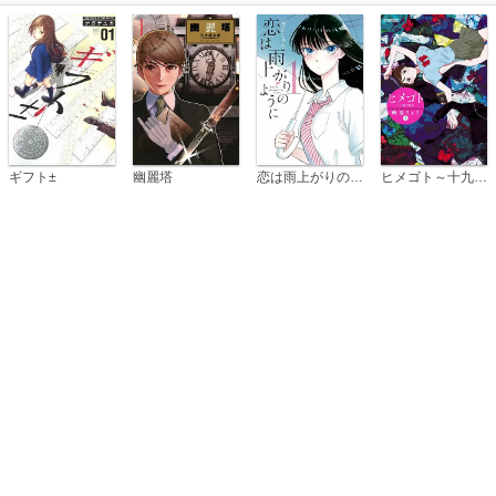
恋は雨上がりのように
ギフト±
幽麗塔
ヒメゴト～十九歳の制服～