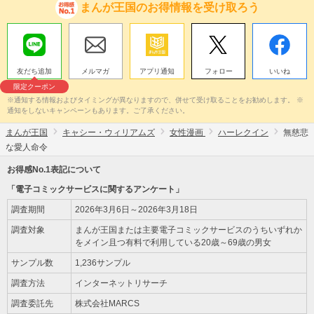
まんが王国のお得情報を受け取ろう
友だち追加
メルマガ
アプリ通知
フォロー
いいね
限定クーポン
※通知する情報およびタイミングが異なりますので、併せて受け取ることをお勧めします。 ※
通知をしないキャンペーンもあります。ご了承ください。
まんが王国
キャシー・ウィリアムズ
女性漫画
ハーレクイン
無慈悲
な愛人命令
お得感No.1表記について
「電子コミックサービスに関するアンケート」
調査期間
2026年3月6日～2026年3月18日
調査対象
まんが王国または主要電子コミックサービスのうちいずれか
をメイン且つ有料で利用している20歳～69歳の男女
サンプル数
1,236サンプル
調査方法
インターネットリサーチ
調査委託先
株式会社MARCS