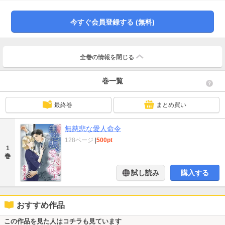
だ。僕が満足するまで抱かれるんだ」まさか過去を解消するため、期間限定の
愛人に…!?
今すぐ会員登録する (無料)
全巻の情報を
閉じる
巻一覧
最終巻
まとめ買い
無慈悲な愛人命令
128ページ
|
500pt
1
巻
試し読み
購入する
おすすめ作品
この作品を見た人はコチラも見ています