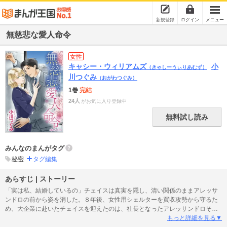
新規登録
ログイン
メニュー
無慈悲な愛人命令
女性
キャシー・ウィリアムズ
小
（きゃしーうぃりあむず）
川つぐみ
（おがわつぐみ）
1巻
完結
24人
がお気に入り登録中
無料試し読み
みんなのまんがタグ
秘密
タグ編集
あらすじ | ストーリー
「実は私、結婚しているの」チェイスは真実を隠し、清い関係のままアレッサ
ンドロの前から姿を消した。８年後、女性用シェルターを買収攻勢から守るた
め、大企業に赴いたチェイスを迎えたのは、社長となったアレッサンドロその
人だった。もう私のことなど覚えていないはず。そう思っていたのに、彼は苛
もっと詳細を見る▼
立ったまなざしでチェイスを追いつめる。彼が出した取引の条件は――「君