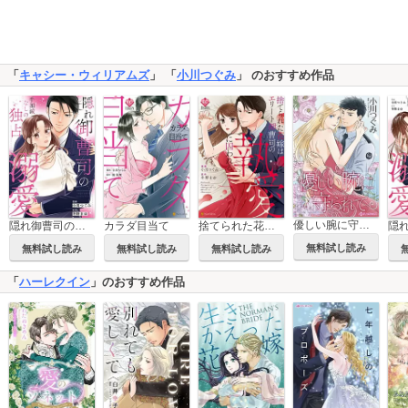
「
キャシー・ウィリアムズ
」 「
小川つぐみ
」 のおすすめ作品
優しい腕に守られて
隠れ御曹司の手加減なしの独占溺愛（分冊版）
カラダ目当て
捨てられた花嫁はエリート御曹司の執愛に囚われる
無料試し読み
無料試し読み
無料試し読み
無料試し読み
「
ハーレクイン
」のおすすめ作品