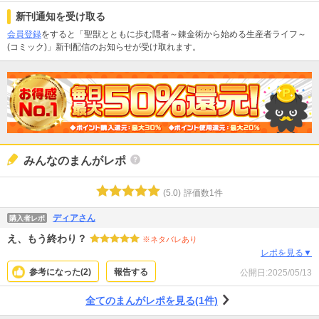
新刊通知を受け取る
会員登録
をすると「聖獣とともに歩む隠者～錬金術から始める生産者ライフ～
(コミック)」新刊配信のお知らせが受け取れます。
みんなのまんがレポ
(
5.0
)
評価数
1
件
ディアさん
購入者レポ
え、もう終わり？
※ネタバレあり
レポを見る▼
参考になった(
2
)
報告する
公開日:
2025/05/13
全てのまんがレポを見る(1件)