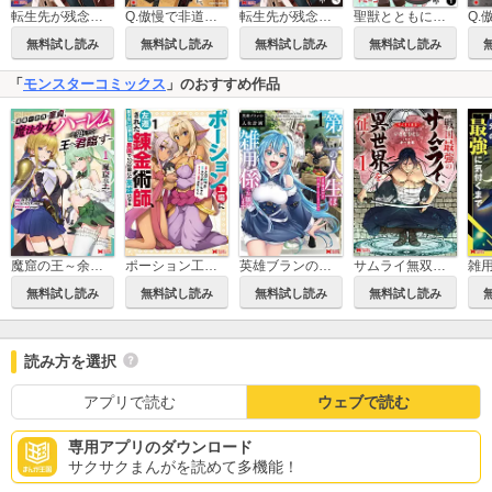
Q.傲慢で非道な悪役貴族に、正義のヒーローに憧れる少年が転生したら？ A.口は悪いが人を救うダークヒーローが誕生する
転生先が残念王子だった件 ～今は腹筋1回もできないけど痩せて異世界救います～(コミック) 分冊版
聖獣とともに歩む隠者～錬金術から始める生産者ライフ～(コミック) 分冊版
転生先が残念王子だった件 ～今は腹筋1回もできないけど痩せて異世界救います～(コミック)
無料試し読み
無料試し読み
無料試し読み
無料試し読み
「
モンスターコミックス
」のおすすめ作品
魔窟の王～余命一か月の童貞、魔法少女ハーレムを築いて王へ君臨す～(コミック)
ポーション工場に左遷された錬金術師、美少女に拉致され異国でいつの間にか英雄になる(コミック)
英雄ブランの人生計画 第二の人生は雑用係でお願いします(コミック)
サムライ無双～戦国最強のサムライ、異世界を征く～(コミック)
無料試し読み
無料試し読み
無料試し読み
無料試し読み
読み方を選択
アプリで読む
ウェブで読む
専用アプリのダウンロード
サクサクまんがを読めて多機能！