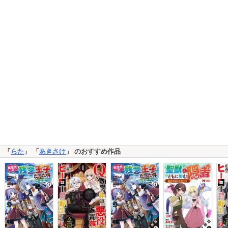
「
らた
」 「
あきさけ
」 のおすすめ作品