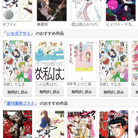
恋は雨上がりのように
ギフト±
幽麗塔
ヒメゴト～十九歳の制服～
「
シモダアサミ
」 のおすすめ作品
こんな私はだめですか？
6年半ぶりに彼氏ができました。
当然してなきゃだめですか？
当然してなきゃだめですか？【単話】
無料試し読み
無料試し読み
無料試し読み
無料試し読み
「
週刊漫画ゴラク
」 のおすすめ作品