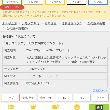
友だち追加
メルマガ
アプリ通知
フォロー
いいね
限定クーポン
※通知する情報およびタイミングが異なりますので、併せて受け取ることをお勧めします。 ※
通知をしないキャンペーンもあります。ご了承ください。
まんが王国
シモダアサミ
青年漫画
週刊漫画ゴラク
女の解体新書
女の解体新書(3)
お得感No.1表記について
「電子コミックサービスに関するアンケート」
調査期間
2026年3月6日～2026年3月18日
調査対象
まんが王国または主要電子コミックサービスのうちいずれか
をメイン且つ有料で利用している20歳～69歳の男女
サンプル数
1,236サンプル
調査方法
インターネットリサーチ
調査委託先
株式会社MARCS
詳細表示▼
トップ
女性/少女
青年/少年
TL
BL
オトナ