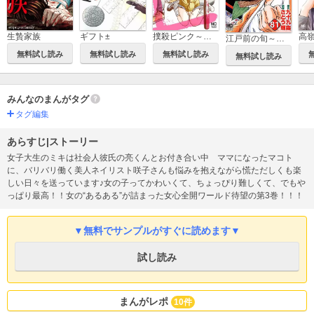
生贄家族
ギフト±
撲殺ピンク～性犯罪者処刑人～
高
江戸前の旬～後編～（81巻～）
無料試し読み
無料試し読み
無料試し読み
無料試し読み
みんなのまんがタグ
タグ編集
あらすじ|ストーリー
女子大生のミキは社会人彼氏の亮くんとお付き合い中 ママになったマコト
に、バリバリ働く美人ネイリスト咲子さんも悩みを抱えながら慌ただしくも楽
しい日々を送っています♪女の子ってかわいくて、ちょっぴり難しくて、でもや
っぱり最高！！女の“あるある”が詰まった女心全開ワールド待望の第3巻！！！
▼無料でサンプルがすぐに読めます▼
試し読み
まんがレポ
10件