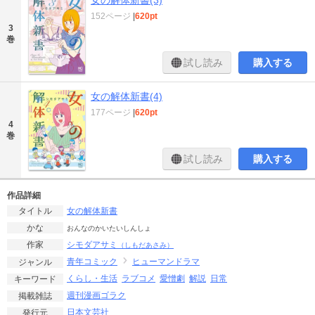
女の解体新書(3)
152ページ
|
620pt
3
巻
試し読み
購入する
女の解体新書(4)
177ページ
|
620pt
4
巻
試し読み
購入する
作品詳細
女の解体新書
タイトル
かな
おんなのかいたいしんしょ
シモダアサミ
作家
（しもだあさみ）
青年コミック
ヒューマンドラマ
ジャンル
くらし・生活
ラブコメ
愛憎劇
解説
日常
キーワード
週刊漫画ゴラク
掲載雑誌
日本文芸社
発行元