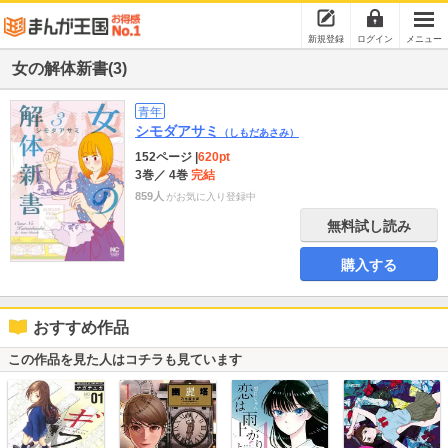
新規登録
ログイン
メニュー
女の解体新書(3)
青年
シモダアサミ
（しもだあさみ）
152ページ
|
620pt
3巻
／ 4巻
完結
859人
がお気に入り登録中
無料試し読み
購入する
おすすめ作品
この作品を見た人はコチラも見ています