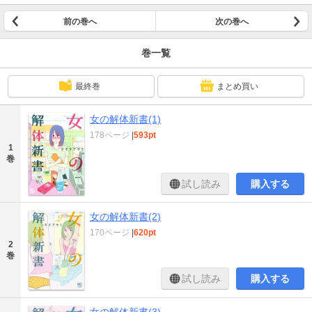
前の巻へ
次の巻へ
巻一覧
最終巻
まとめ買い
女の解体新書(1)
178ページ
|
593pt
1
巻
試し読み
購入する
女の解体新書(2)
170ページ
|
620pt
2
巻
試し読み
購入する