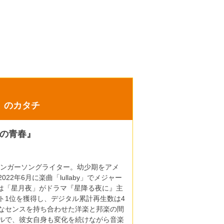
』のカタチ
の青春』
、シンガーソングライター。幼少期をアメ
22年6月に楽曲「lullaby」でメジャー
には「星月夜」がドラマ『星降る夜に』主
ト1位を獲得し、デジタル累計再生数は4
なセンスを持ち合わせた洋楽と邦楽の間
ルで、彼女自身も変化を続けながら音楽