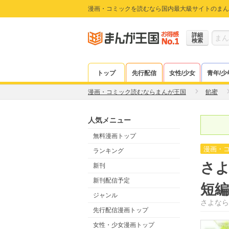
漫画・コミックを読むなら国内最大級サイトのまん
詳細
検索
トップ
先行配信
女性/少女
青年/少
漫画・コミック読むならまんが王国
餡蜜
人気メニュー
無料漫画トップ
漫画・
ランキング
さよ
新刊
新刊配信予定
短編
ジャンル
さよなら
先行配信漫画トップ
女性・少女漫画トップ