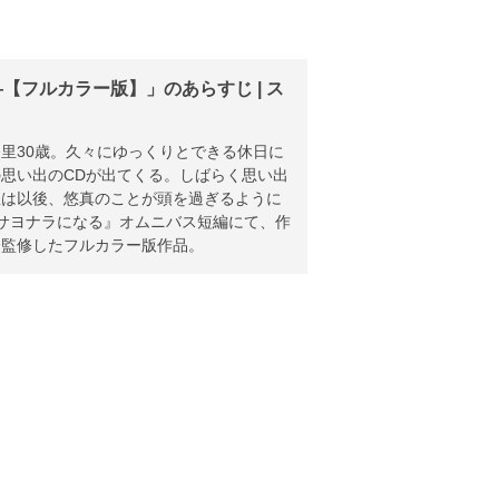
【フルカラー版】」のあらすじ | ス
里30歳。久々にゆっくりとできる休日に
思い出のCDが出てくる。しばらく思い出
里は以後、悠真のことが頭を過ぎるように
サヨナラになる』オムニバス短編にて、作
全監修したフルカラー版作品。