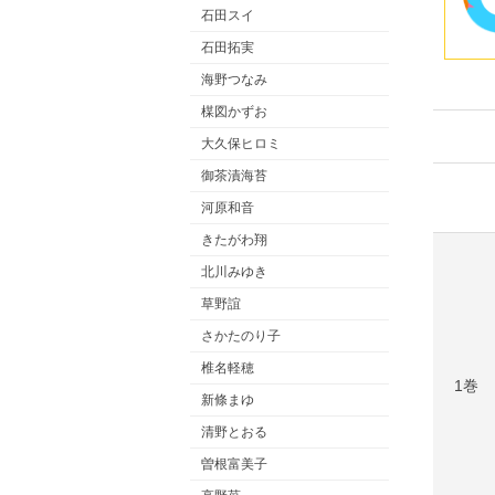
石田スイ
石田拓実
海野つなみ
楳図かずお
大久保ヒロミ
御茶漬海苔
河原和音
きたがわ翔
北川みゆき
草野誼
さかたのり子
椎名軽穂
1巻
新條まゆ
清野とおる
曽根富美子