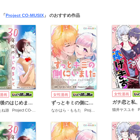
 「
Project CO-MUSIX
」 のおすすめ作品
女性漫画
漫画
女性漫画
30年後のはじめまして ―すべてがサヨナラになる オムニバス短編 ―【フルカラー版】
ずっとキミの側にいました ―すべてがサヨナラになる オムニバス短編 ―【フルカラー版】
猫井ヤスユキ
Pr
たね游
Project CO-MUSIX
なかはら・ももた
Project CO-MUSIX