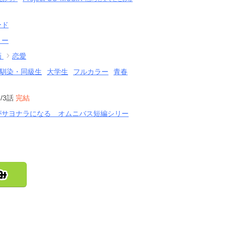
ード
リー
画
恋愛
馴染・同級生
大学生
フルカラー
青春
結
/3話
完結
がサヨナラになる オムニバス短編シリー