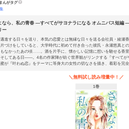
まんがタグ
集
よなら、私の青春 ―すべてがサヨナラになる オムニバス短編 ―
リー
に邁進する日々を送り、本気の恋愛とは無縁な日々を送る会社員・綾瀬香
の片づけをしていると、大学時代に初めて付き合った彼氏・永瀬悠真との
ともなかったあの頃……。酒を片手に、懐かしい記憶に想いを馳せる香
。そしてある日――。4名の作家陣が紡ぐ世界観がリンクする『すべてが
餡蜜が『叶わぬ恋』をテーマに等身大の女性の切なさを描き、着彩を完
＼無料試し読み増量中！／
1巻