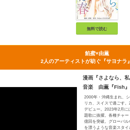
無料で読む
餡蜜×由薫
2人のアーティストが紡ぐ『サヨナラ
漫画『さよなら、私
音楽 由薫『Fish』
2000年・沖縄生まれ
リカ、スイスで過ごす。20
デビュー。2023年2月
題歌に抜擢。各種チャー
億回を突破。グローバル
を漂うような音楽スタイ