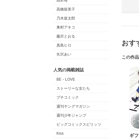
高野苺
高橋留美子
乃木坂太郎
東村アキコ
藤沢とおる
おす
真島ヒロ
矢沢あい
この作品
人気の掲載雑誌
BE・LOVE
ストーリーな女たち
プチコミック
週刊ヤングマガジン
週刊少年ジャンプ
ビッグコミックスピリッツ
Kiss
ギフ