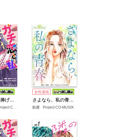
女性漫画
ガチ恋と私、捧げます ―すべてがサヨナラになる オムニバス短編 ―【フルカラー版】
さよなら、私の青春 ―すべてがサヨナラになる オムニバス短編 ―
oject CO-MUSIX
餡蜜
Project CO-MUSIX