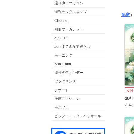
週刊少年マガジン
週刊ヤングジャンプ
「
餡蜜
」
Cheese!
別冊マーガレット
ベツコミ
Jourすてきな主婦たち
モーニング
Sho-Comi
週刊少年サンデー
ヤングキング
デザート
女性
漫画アクション
うた
モバフラ
ビックコミックスペリオール