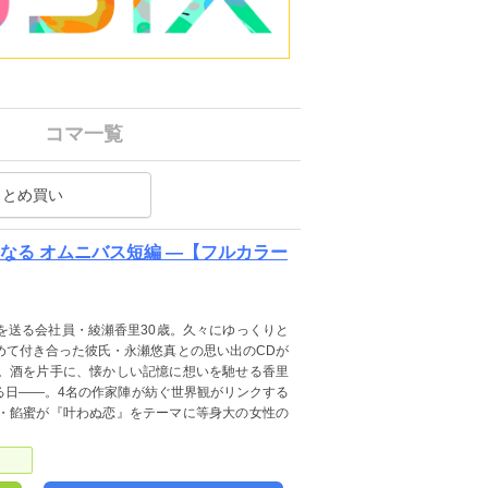
コマ一覧
まとめ買い
なる オムニバス短編 ―【フルカラー
を送る会社員・綾瀬香里30歳。久々にゆっくりと
めて付き合った彼氏・永瀬悠真との思い出のCDが
。酒を片手に、懐かしい記憶に想いを馳せる香里
る日――。4名の作家陣が紡ぐ世界観がリンクする
・餡蜜が『叶わぬ恋』をテーマに等身大の女性の