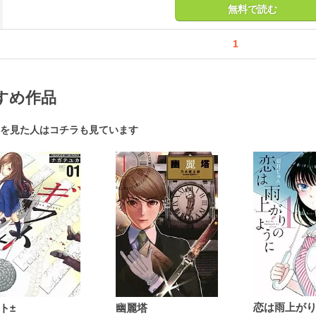
無料で読む
1
すめ作品
を見た人はコチラも見ています
ト±
幽麗塔