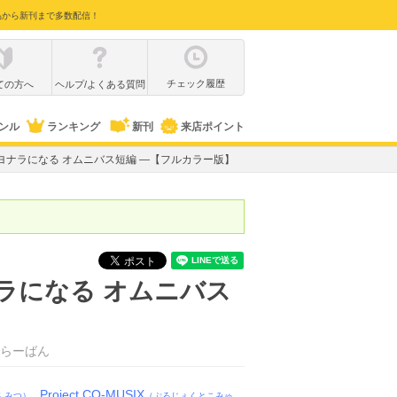
品から新刊まで多数配信！
チェック履歴
ての方へ
ヘルプ/よくある質問
ンル
ランキング
新刊
来店ポイント
ヨナラになる オムニバス短編 ―【フルカラー版】
ラになる オムニバス
らーばん
Project CO-MUSIX
んみつ）
（ぷろじぇくとこみゅ