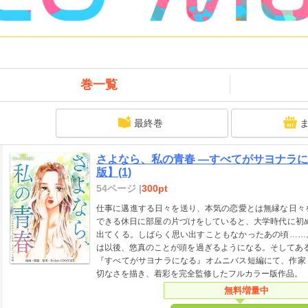
巻一覧
最終巻
さよなら、私の青春 ―すべてがサヨナラに
版】(1)
54ページ |
300pt
仕事に邁進する日々を送り、本気の恋愛とは無縁な日々
できる休日に部屋の片づけをしていると、大学時代に初
出てくる。しばらく思い出すこともなかったあの頃……
は以後、悠真のことが頭を過ぎるようになる。そしてあ
『すべてがサヨナラになる』オムニバス短編にて、作家
切なさを描き、着彩を完全監修したフルカラー版作品。
無料増量中