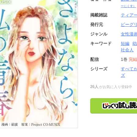
ーじくす）
掲載雑誌
ティア
発行元
ビーグ
ジャンル
女性漫
キーワード
短編
幼
社会人
配信
1巻
完
シリーズ
すべて
ズ
26人
がお気に入り登録中