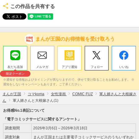
この作品を共有する
まんが王国のお得情報を受け取ろう
友だち追加
メルマガ
アプリ通知
フォロー
いいね
限定クーポン
※通知する情報およびタイミングが異なりますので、併せて受け取ることをお勧めします。 ※
通知をしないキャンペーンもあります。ご了承ください。
まんが王国
コマkoma
女性漫画
COMIC FUZ
軍人婿さんと大根嫁さ
ん
軍人婿さんと大根嫁さん(1)
お得感No.1表記について
「電子コミックサービスに関するアンケート」
調査期間
2026年3月6日～2026年3月18日
調査対象
まんが王国または主要電子コミックサービスのうちいずれか