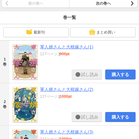
前の巻へ
次の巻へ
巻一覧
最新刊
まとめ買い
軍人婿さんと大根嫁さん(1)
127ページ
|
900pt
1
巻
試し読み
購入する
軍人婿さんと大根嫁さん(2)
127ページ
|
1000pt
2
巻
試し読み
購入する
軍人婿さんと大根嫁さん(3)