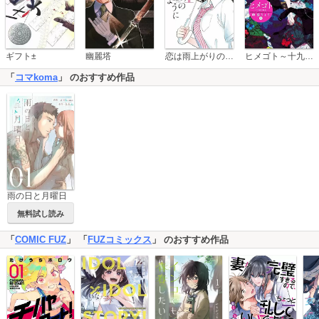
恋は雨上がりのように
ギフト±
幽麗塔
ヒメゴト～十九歳の制服～
「
コマkoma
」 のおすすめ作品
雨の日と月曜日
無料試し読み
「
COMIC FUZ
」 「
FUZコミックス
」 のおすすめ作品