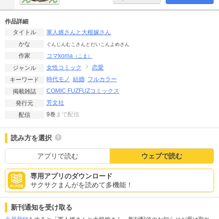
作品詳細
軍人婿さんと大根嫁さん
タイトル
かな
ぐんじんむこさんとだいこんよめさん
コマkoma
作家
（こま）
女性コミック
恋愛
ジャンル
時代モノ
結婚
フルカラー
キーワード
COMIC FUZ
FUZコミックス
掲載雑誌
芳文社
発行元
9巻
まで配信
配信
読み方を選択
アプリで読む
ウェブで読む
専用アプリのダウンロード
サクサクまんがを読めて多機能！
新刊通知を受け取る