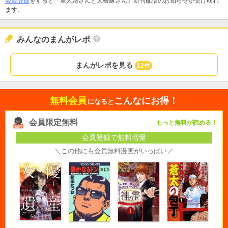
会員登録
をすると「軍人婿さんと大根嫁さん」新刊配信のお知らせが受け取れ
ます。
みんなのまんがレポ
まんがレポを見る
12件
無料会員
こんなにお得！
になると
会員限定無料
もっと無料が読める！
会員登録で無料増量
＼この他にも会員無料漫画がいっぱい／