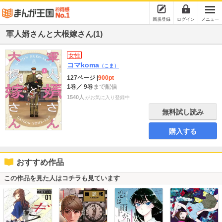
新規登録
ログイン
メニュー
軍人婿さんと大根嫁さん(1)
女性
コマkoma
（こま）
127ページ
|
900pt
1巻
／ 9巻
まで配信
1540人
がお気に入り登録中
無料試し読み
購入する
おすすめ作品
この作品を見た人はコチラも見ています