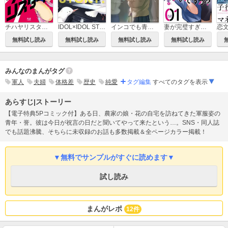
チハヤリスタート！
IDOL×IDOL STORY！
インコでも青春したい
妻が完璧すぎるので、ちょっと乱していいですか？
無料試し読み
無料試し読み
無料試し読み
無料試し読み
みんなのまんがタグ
軍人
夫婦
体格差
歴史
純愛
タグ編集
すべてのタグを表示
あらすじ|ストーリー
【電子特典5Pコミック付】ある日、農家の娘・花の自宅を訪ねてきた軍服姿の
青年・誉。彼は今日が祝言の日だと聞いてやって来たという…。SNS・同人誌
でも話題沸騰、そちらに未収録のお話も多数掲載＆全ページカラー掲載！
▼無料でサンプルがすぐに読めます▼
試し読み
まんがレポ
12件