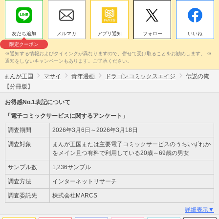
友だち追加
メルマガ
アプリ通知
フォロー
いいね
限定クーポン
※通知する情報およびタイミングが異なりますので、併せて受け取ることをお勧めします。 ※
通知をしないキャンペーンもあります。ご了承ください。
まんが王国
マサイ
青年漫画
ドラゴンコミックスエイジ
伝説の俺
【分冊版】
お得感No.1表記について
「電子コミックサービスに関するアンケート」
調査期間
2026年3月6日～2026年3月18日
調査対象
まんが王国または主要電子コミックサービスのうちいずれか
をメイン且つ有料で利用している20歳～69歳の男女
サンプル数
1,236サンプル
調査方法
インターネットリサーチ
調査委託先
株式会社MARCS
詳細表示▼