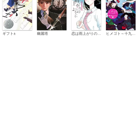
恋は雨上がりのように
ギフト±
幽麗塔
ヒメゴト～十九歳の制服～