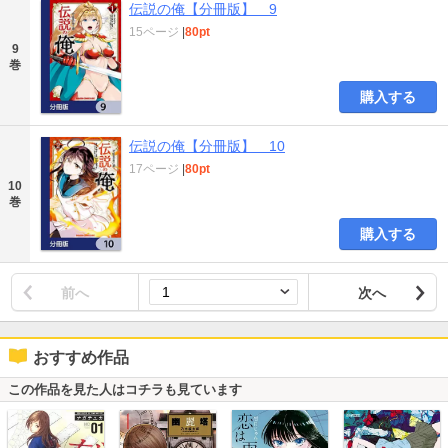
伝説の俺【分冊版】 9
15ページ
|
80pt
9
巻
購入する
伝説の俺【分冊版】 10
17ページ
|
80pt
10
巻
購入する
前へ
次へ
おすすめ作品
この作品を見た人はコチラも見ています