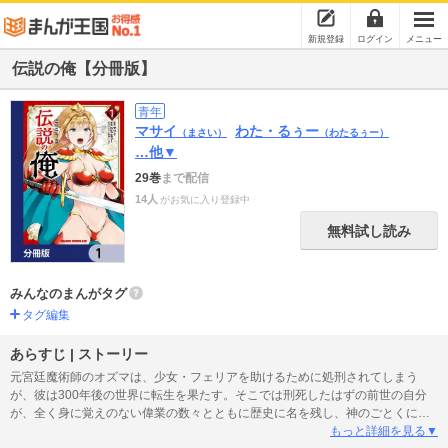
新規登録
ログイン
メニュー
伝説の俺【分冊版】
青年
マサイ
わた・るぅー
（まさい）
（わたるぅー）
…他▼
29巻
まで配信
14人
がお気に入り登録中
無料試し読み
みんなのまんがタグ
タグ編集
あらすじ | ストーリー
元宮廷魔術師のオズマは、少女・フェリアを助けるために処刑されてしまう
が、彼は300年後の世界に転生を果たす。そこでは刑死したはずの前世の自分
が、全く身に覚えのない偉業の数々とともに歴史に名を残し、神のごとくにあ
がめられていたのである。伝説の大英雄として!姫騎士に王女にメイドに、オズ
もっと詳細を見る▼