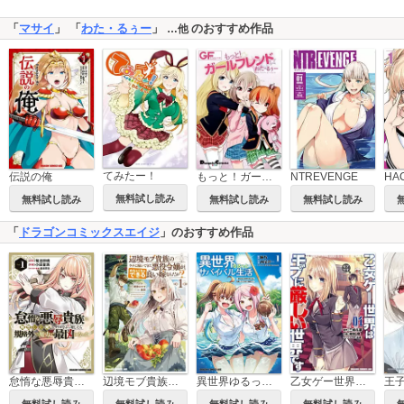
「
マサイ
」 「
わた・るぅー
」
のおすすめ作品
…他
てみたー！
伝説の俺
もっと！ガールフレンド
NTREVENGE
無料試し読み
無料試し読み
無料試し読み
無料試し読み
「
ドラゴンコミックスエイジ
」のおすすめ作品
怠惰な悪辱貴族に転生した俺、シナリオをぶっ壊したら規格外の魔力で最凶になった
辺境モブ貴族のウチに嫁いできた悪役令嬢が、めちゃくちゃできる良い嫁なんだが？
異世界ゆるっとサバイバル生活～学校の皆と異世界の無人島に転移したけど俺だけ楽勝です～
乙女ゲー世界はモブに厳しい世界です
王
無料試し読み
無料試し読み
無料試し読み
無料試し読み