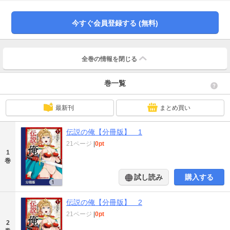
マを慕う女性たちばかりの世界で、彼はどう生きていくのか!?【編集のオスス
メポイント】『監禁王』マサイが描く、成り上がり異世界ファンタジーが登
場！主人公・オズマに迫る女性たちとのちょっぴりエッチな描写もあります！
今すぐ会員登録する (無料)
身に覚えのない偉業で祭り上げられるオズマですが、本人も強いのでチート＆
ハーレム好きの人にもおすすめです！！ 分冊版第1弾。※本作品は単行本を分
割したもので、本編内容は同一のものとなります。重複購入にご注意くださ
い。
全巻の情報を
閉じる
巻一覧
最新刊
まとめ買い
伝説の俺【分冊版】 1
21ページ
|
0pt
1
巻
試し読み
購入する
伝説の俺【分冊版】 2
21ページ
|
0pt
2