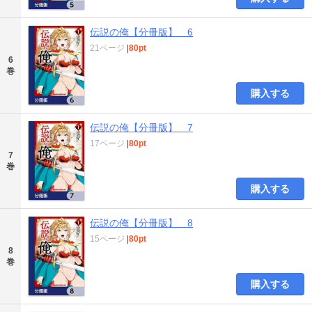
伝説の俺【分冊版】 6
21ページ
|
80pt
6
巻
購入する
伝説の俺【分冊版】 7
17ページ
|
80pt
7
巻
購入する
伝説の俺【分冊版】 8
15ページ
|
80pt
8
巻
購入する