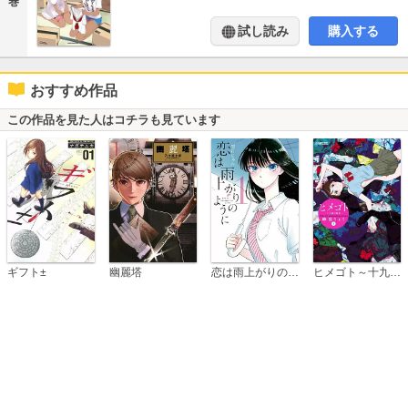
巻
試し読み
購入する
おすすめ作品
この作品を見た人はコチラも見ています
恋は雨上がりのように
ギフト±
幽麗塔
ヒメゴト～十九歳の制服～