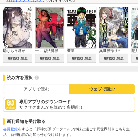
恥じらう君が見たいんだ
亜童
異世界帰りの大賢者様はそれでもこっそり暮らしているつもりです
十 ～忍法魔界転生～
無料試し読み
無料試し読み
無料試し読み
無料試し読み
読み方を選択
アプリで読む
ウェブで読む
専用アプリのダウンロード
サクサクまんがを読めて多機能！
新刊通知を受け取る
会員登録
をすると「邪神の孫 ダークエルフ姉妹と過ごす異世界引きこもり生
活」新刊配信のお知らせが受け取れます。