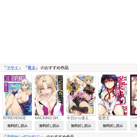
「
マサイ
」 「
竜太
」 のおすすめ作品
ハ
NTREVENGE
HACKING GHOST カラダにしか価値のない学園
今日から使える異世界恋愛マニュアル【電子単行本版】
監禁王
無料試し読み
無料試し読み
無料試し読み
無料試し読み
「
月刊ヤングマガジン
」のおすすめ作品