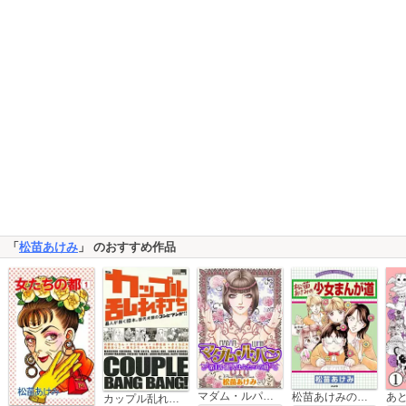
「
松苗あけみ
」 のおすすめ作品
マダム・ルパン（分冊版）
松苗あけみの少女まんが道
カップル乱れ打ち