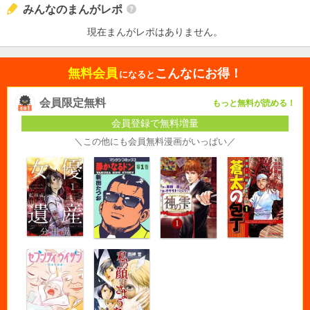
みんなのまんがレポ
現在まんがレポはありません。
無料会員
こんなにお得！
になると
会員限定無料
もっと無料が読める！
会員登録で無料増量
＼この他にも会員無料漫画がいっぱい／