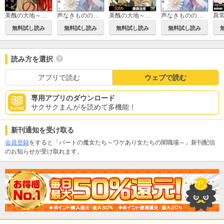
美醜の大地～復讐のために顔を捨てた女～（分冊版）
声なきものの唄～瀬戸内の女郎小屋～
美醜の大地～復讐のために顔を捨てた女～
声なきものの唄～瀬戸内の女郎小屋～（分冊版）
異
無料試し読み
無料試し読み
無料試し読み
無料試し読み
読み方を選択
アプリで読む
ウェブで読む
専用アプリのダウンロード
サクサクまんがを読めて多機能！
新刊通知を受け取る
会員登録
をすると「パートの魔女たち～ワケあり女たちの闇職場～」新刊配信
のお知らせが受け取れます。