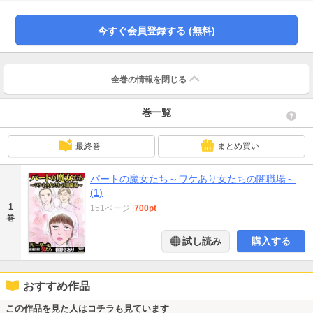
尽きない主婦、何の問題もないと思って始めた姑との同居生活にブチ切れ寸前
の嫁、夫にも友人にもいえないカラダのヒミツに苦悩するアラフォー主婦など
読者の投稿を漫画化した全5作品を収録。
今すぐ会員登録する (無料)
全巻の情報を
閉じる
巻一覧
最終巻
まとめ買い
パートの魔女たち～ワケあり女たちの闇職場～
(1)
1
151ページ
|
700pt
巻
試し読み
購入する
おすすめ作品
この作品を見た人はコチラも見ています