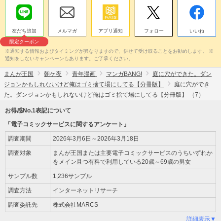
友だち追加
メルマガ
アプリ通知
フォロー
いいね
限定クーポン
※通知する情報およびタイミングが異なりますので、併せて受け取ることをお勧めします。 ※
通知をしないキャンペーンもあります。ご了承ください。
まんが王国
朝ケ夜
青年漫画
マンガBANG!
庭に穴ができた。ダン
ジョンかもしれないけど俺はゴミ捨て場にしてる【分冊版】
庭に穴ができ
た。ダンジョンかもしれないけど俺はゴミ捨て場にしてる【分冊版】 （7）
お得感No.1表記について
「電子コミックサービスに関するアンケート」
調査期間
2026年3月6日～2026年3月18日
調査対象
まんが王国または主要電子コミックサービスのうちいずれか
をメイン且つ有料で利用している20歳～69歳の男女
サンプル数
1,236サンプル
調査方法
インターネットリサーチ
調査委託先
株式会社MARCS
詳細表示▼