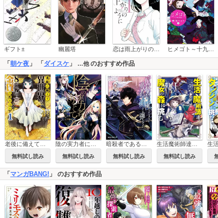
恋は雨上がりのように
ギフト±
幽麗塔
ヒメゴト～十九歳の制服～
「
朝ケ夜
」 「
ダイスケ
」
のおすすめ作品
…他
老後に備えて異世界で8万枚の金貨を貯めます
陰の実力者になりたくて！
暗殺者である俺のステータスが勇者よりも明らかに強いのだが
生活魔術師達、魔女の森に挑む
無料試し読み
無料試し読み
無料試し読み
無料試し読み
「
マンガBANG!
」 のおすすめ作品