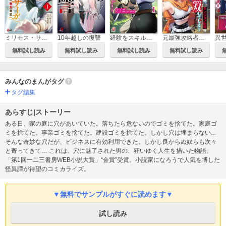
ミリモス・サーガ－末弟王子の転生戦記
10年越しの復讐
経験をスキルにする万能な能力を手に入れて、最強の探索者になりました～JKと一緒にダンジョン探索で成り上がる～
元最強攻略者、望まぬダンジョン配信で無双してしまう～コーチの依頼をしてきたのは大人気アイドルでした～
無料試し読み
無料試し読み
無料試し読み
無料試し読み
みんなのまんがタグ
タグ編集
あらすじ|ストーリー
ある日、家の庭に穴があいていた。落ちたら危ないのでゴミを捨てた。家庭ゴ
ミを捨てた。事業ゴミを捨てた。建設ゴミを捨てた。しかし穴は埋まらない...
そんな奇妙な穴だが、ビジネスに有効利用できた。しかし良からぬ奴らも次々
と寄ってきて… これは、穴に魅了された男の、狂いゆく人生を描いた物語。
「第1回一二三書房WEB小説大賞」“金賞”受賞。小説家になろうで人気を博した
怪異譚が待望のコミカライズ。
▼無料でサンプルがすぐに読めます▼
試し読み