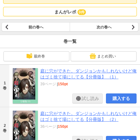
まんがレポ
0件
前の巻へ
次の巻へ
巻一覧
最終巻
まとめ買い
庭に穴ができた。ダンジョンかもしれないけど俺
はゴミ捨て場にしてる【分冊版】 （1）
1
39ページ
|
150pt
巻
試し読み
購入する
庭に穴ができた。ダンジョンかもしれないけど俺
はゴミ捨て場にしてる【分冊版】 （2）
2
36ページ
|
150pt
巻