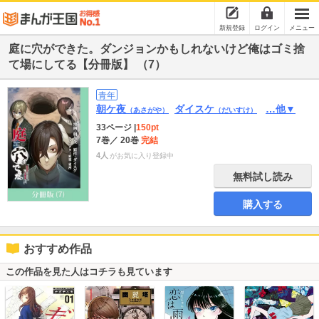
新規登録
ログイン
メニュー
庭に穴ができた。ダンジョンかもしれないけど俺はゴミ捨
て場にしてる【分冊版】 （7）
青年
朝ケ夜
ダイスケ
…他▼
（あさがや）
（だいすけ）
33ページ
|
150pt
7巻
／ 20巻
完結
4人
がお気に入り登録中
無料試し読み
購入する
おすすめ作品
この作品を見た人はコチラも見ています