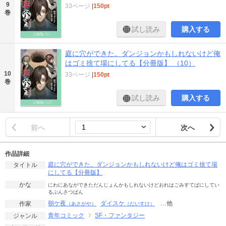
9
33ページ
|
150pt
巻
試し読み
購入する
庭に穴ができた。ダンジョンかもしれないけど俺
はゴミ捨て場にしてる【分冊版】 （10）
10
33ページ
|
150pt
巻
試し読み
購入する
前へ
次へ
作品詳細
庭に穴ができた。ダンジョンかもしれないけど俺はゴミ捨て場
タイトル
にしてる【分冊版】
かな
にわにあなができただんじょんかもしれないけどおれはごみすてばにしてい
るぶんさつばん
朝ケ夜
ダイスケ
…他
作家
（あさがや）
（だいすけ）
青年コミック
SF・ファンタジー
ジャンル