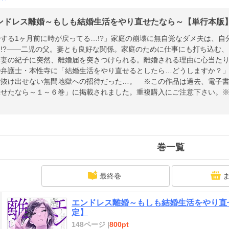
ンドレス離婚～もしも結婚生活をやり直せたなら～【単行本版】」
する1ヶ月前に時が戻ってる…!?」家庭の崩壊に無自覚なダメ夫は、
…!?――二児の父。妻とも良好な関係。家庭のために仕事にも打ち込む
、妻の紀子に突然、離婚届を突きつけられる。離婚される理由に心当た
婚弁護士・本性寺に「結婚生活をやり直せるとしたら…どうしますか？
で抜け出せない無間地獄への招待だった…。 ※この作品は過去、電子
直せたなら～１～６巻」に掲載されました。重複購入にご注意下さい。
の販売はありません。ご注意ください。
巻一覧
最終巻
エンドレス離婚～もしも結婚生活をやり直
定】
148ページ |
800pt