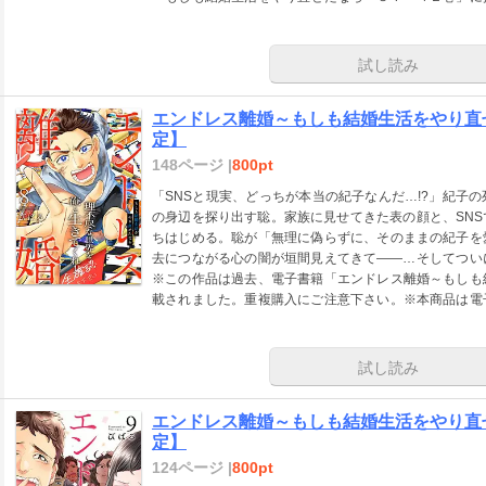
商品は電子版のみの販売となり、紙書籍での販売はあり
試し読み
エンドレス離婚～もしも結婚生活をやり直
定】
148ページ |
800pt
「SNSと現実、どっちが本当の紀子なんだ…!?」紀子
の身辺を探り出す聡。家族に見せてきた表の顔と、SN
ちはじめる。聡が「無理に偽らずに、そのままの紀子を
去につながる心の闇が垣間見えてきて――…そしてつ
※この作品は過去、電子書籍「エンドレス離婚～もしも
載されました。重複購入にご注意下さい。※本商品は電
せん。ご注意ください。
試し読み
エンドレス離婚～もしも結婚生活をやり直
定】
124ページ |
800pt