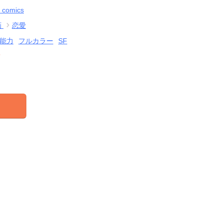
 comics
画
恋愛
能力
フルカラー
SF
結