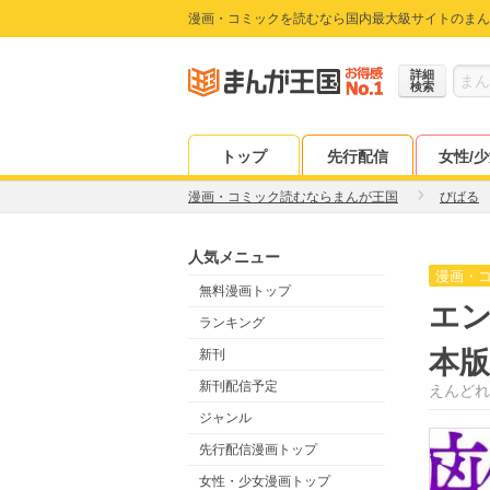
漫画・コミックを読むなら国内最大級サイトのまん
詳細
検索
トップ
先行配信
女性/
漫画・コミック読むならまんが王国
びばる
人気メニュー
漫画・
無料漫画トップ
エ
ランキング
本版
新刊
新刊配信予定
えんどれ
ジャンル
先行配信漫画トップ
女性・少女漫画トップ