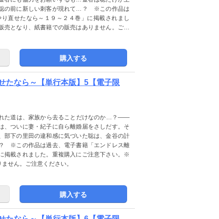
聡の前に新しい刺客が現れて…？ ※この作品は
やり直せたなら～１９～２４巻」に掲載されまし
販売となり、紙書籍での販売はありません。ご注
購入する
せたなら～【単行本版】5【電子限
れた道は、家族から去ることだけなのか…？――
は、ついに妻・紀子に自ら離婚届をさしだす。そ
、部下の里田の違和感に気づいた聡は、金谷の計
？ ※この作品は過去、電子書籍「エンドレス離
に掲載されました。重複購入にご注意下さい。※
りません。ご注意ください。
購入する
せたなら～【単行本版】6【電子限