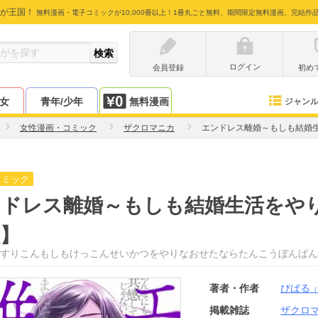
が王国！
無料漫画・電子コミックが10,000冊以上！1冊丸ごと無料、期間限定無料漫画、完結作
ログイン
会員登録
初め
少女
青年/少年
無料漫画
ジャン
女性漫画・コミック
ザクロマニカ
エンドレス離婚～もしも結婚
コミック
ンドレス離婚～もしも結婚生活をや
】
すりこんもしもけっこんせいかつをやりなおせたならたんこうぼんばん
著者・作者
びばる
（
掲載雑誌
ザクロ