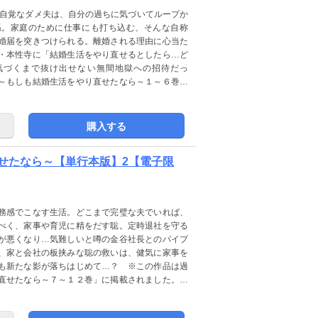
無自覚なダメ夫は、自分の過ちに気づいてループか
係。家庭のために仕事にも打ち込む、そんな自称
婚届を突きつけられる。離婚される理由に心当た
・本性寺に「結婚生活をやり直せるとしたら…ど
気づくまで抜け出せない無間地獄への招待だっ
～もしも結婚生活をやり直せたなら～１～６巻」
は電子版のみの販売となり、紙書籍での販売はあ
購入する
せたなら～【単行本版】2【電子限
務感でこなす生活。どこまで完璧な夫でいれば、
べく、家事や育児に精をだす聡。定時退社を守る
が悪くなり…気難しいと噂の金谷社長とのパイプ
、家と会社の板挟みな聡の救いは、健気に家事を
も新たな影が落ちはじめて…？ ※この作品は過
直せたなら～７～１２巻」に掲載されました。重
なり、紙書籍での販売はありません。ご注意くだ