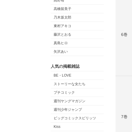
高野苺
高橋留美子
乃木坂太郎
東村アキコ
6巻
藤沢とおる
真島ヒロ
矢沢あい
人気の掲載雑誌
BE・LOVE
ストーリーな女たち
プチコミック
週刊ヤングマガジン
週刊少年ジャンプ
7巻
ビッグコミックスピリッツ
Kiss