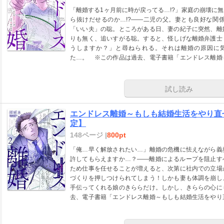
「離婚する1ヶ月前に時が戻ってる…!?」家庭の崩壊に
ら抜けだせるのか…!?――二児の父。妻とも良好な関
「いい夫」の聡。ところがある日、妻の紀子に突然、離
りも無く、追いすがる聡。すると、怪しげな離婚弁護士
うしますか？」と尋ねられる。それは離婚の原因に
た…。 ※この作品は過去、電子書籍「エンドレス離婚
に掲載されました。重複購入にご注意下さい。※本商品
りません。ご注意ください。
試し読み
エンドレス離婚～もしも結婚生活をやり直
定】
148ページ |
800pt
「俺…早く解放されたい…」離婚の危機に怯えながら義
許してもらえますか…？――離婚によるループを阻止す
ため仕事を任せることが増えると、次第に社内での立場
づくりを押しつけられてしまう！しかも妻も体調を崩し
手伝ってくれる娘のきららだけ。しかし、きららの心に
去、電子書籍「エンドレス離婚～もしも結婚生活をやり
複購入にご注意下さい。※本商品は電子版のみの販売と
さい。