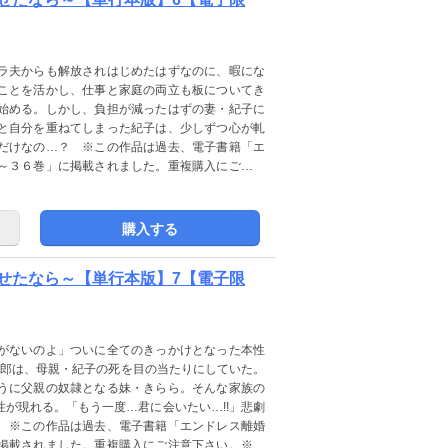
ラ夫からも解放されはじめたはずなのに、暇にな
ことを活かし、仕事と家庭の両立も板についてき
始める。しかし、負担が減ったはずの妻・紀子に
と自分を重ねてしまった紀子は、少しずつ心が軋
だけなの…？ ※この作品は過去、電子書籍「エ
～３６巻」に掲載されました。重複購入にご注意
の販売はありません。ご注意ください。
購入する
せたなら～【単行本版】7【電子限
がないのよ」ついに全てのきっかけとなった本性
太郎は、母親・紀子の死を目の当たりにしていた。
うに父親の奴隷となる妹・きらら。そんな家族の
が現れる。「もう一度…君に会いたい…!!」悲劇
 ※この作品は過去、電子書籍「エンドレス離婚
掲載されました。重複購入にご注意下さい。※本