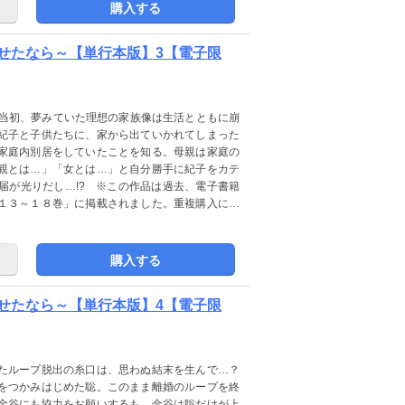
購入する
せたなら～【単行本版】3【電子限
婚当初、夢みていた理想の家族像は生活とともに崩
紀子と子供たちに、家から出ていかれてしまった
家庭内別居をしていたことを知る。母親は家庭の
親とは…」「女とは…」と自分勝手に紀子をカテ
届が光りだし…!? ※この作品は過去、電子書籍
１３～１８巻」に掲載されました。重複購入にご
籍での販売はありません。ご注意ください。
購入する
せたなら～【単行本版】4【電子限
たループ脱出の糸口は、思わぬ結末を生んで…？
をつかみはじめた聡。このまま離婚のループを終
金谷にも協力をお願いするも…金谷は聡だけが上