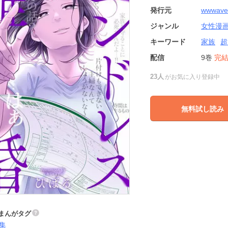
発行元
wwwave
ジャンル
女性漫
キーワード
家族
超
配信
9巻
完
23人
がお気に入り登録中
無料試し読み
まんがタグ
集