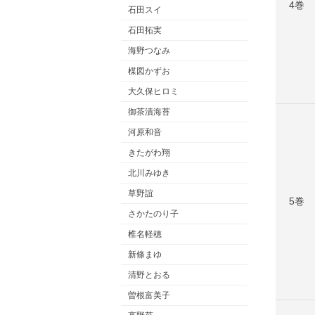
4巻
石田スイ
石田拓実
海野つなみ
楳図かずお
大久保ヒロミ
御茶漬海苔
河原和音
きたがわ翔
北川みゆき
草野誼
5巻
さかたのり子
椎名軽穂
新條まゆ
清野とおる
曽根富美子