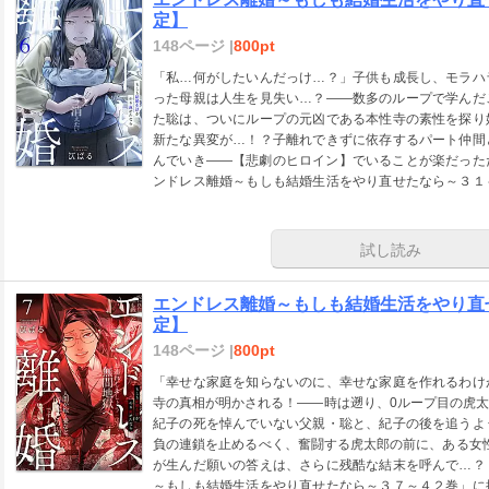
定】
148ページ |
800pt
「私…何がしたいんだっけ…？」子供も成長し、モラハ
った母親は人生を見失い…？――数多のループで学んだ
た聡は、ついにループの元凶である本性寺の素性を探り
新たな異変が…！？子離れできずに依存するパート仲間
んでいき――【悲劇のヒロイン】でいることが楽だった
ンドレス離婚～もしも結婚生活をやり直せたなら～３１
下さい。※本商品は電子版のみの販売となり、紙書籍で
試し読み
エンドレス離婚～もしも結婚生活をやり直
定】
148ページ |
800pt
「幸せな家庭を知らないのに、幸せな家庭を作れるわけ
寺の真相が明かされる！――時は遡り、0ループ目の虎
紀子の死を悼んでいない父親・聡と、紀子の後を追うよ
負の連鎖を止めるべく、奮闘する虎太郎の前に、ある女性
が生んだ願いの答えは、さらに残酷な結末を呼んで…？
～もしも結婚生活をやり直せたなら～３７～４２巻」に