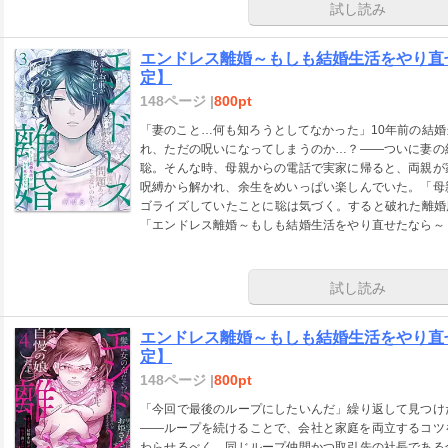
試し読み
エンドレス離婚～もしも結婚生活をやり直
定】
148ページ |
800pt
「妻のこと…何も知ろうとしてなかった」10年前の結
れ、ただの呪いになってしまうのか…？――ついに妻の
聡。そんな時、母親からの電話で実家に帰ると、両親が
呪縛から解かれ、余生をめいっぱい楽しんでいた。「母
ゴライズしていたことに聡は気づく。すると破れた離婚
「エンドレス離婚～もしも結婚生活をやり直せたなら～
注意下さい。※本商品は電子版のみの販売となり、紙書
試し読み
エンドレス離婚～もしも結婚生活をやり直
定】
148ページ |
800pt
「今回で最後のループにしたいんだ」繰り返して見つけ
――ループを続けることで、会社と家庭を両立するコツ
わらせるべく、同じループ仲間かつ取引先の社長である