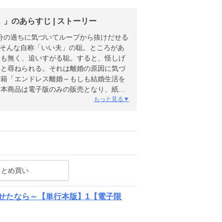
のあらすじ | ストーリー
自分の過ちに気づいてループから抜けだせる
、そんな自称「いい夫」の聡。ところがあ
りも無く、追いすがる聡。すると、怪しげ
」と尋ねられる。それは離婚の原因に気づ
書籍「エンドレス離婚～もしも結婚生活を
※本商品は電子版のみの販売となり、紙書
もっと見る▼
まとめ買い
せたなら～【単行本版】1【電子限