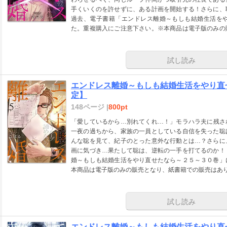
手くいくのを許せずに、ある計画を開始する！さらに、
過去、電子書籍「エンドレス離婚～もしも結婚生活を
た。重複購入にご注意下さい。※本商品は電子版のみの
意ください。
試し読み
エンドレス離婚～もしも結婚生活をやり直
定】
148ページ |
800pt
「愛しているから…別れてくれ…！」モラハラ夫に残さ
一夜の過ちから、家族の一員としている自信を失った聡
んな聡を見て、紀子のとった意外な行動とは…？さらに
画に気づき…果たして聡は、逆転の一手を打てるのか！
婚～もしも結婚生活をやり直せたなら～２５～３０巻」
本商品は電子版のみの販売となり、紙書籍での販売はあ
試し読み
エンドレス離婚～もしも結婚生活をやり直