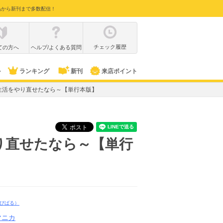
品から新刊まで多数配信！
チェック履歴
ての方へ
ヘルプ/よくある質問
ル
ランキング
新刊
来店ポイント
生活をやり直せたなら～【単行本版】
り直せたなら～【単行
びばる）
マニカ