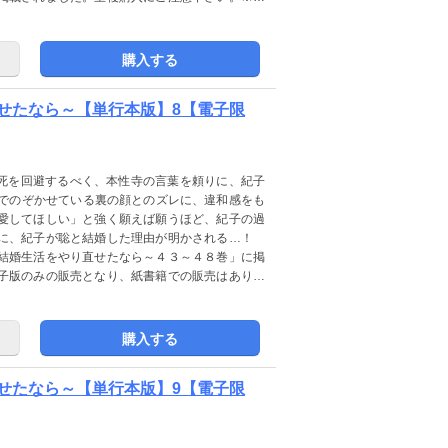
ません。ご注意ください。
購入する
せたなら～【単行本版】8【電子限
の死を回避するべく、本性寺の言葉を頼りに、紀子
Sでのぞかせている裏の顔とのズレに、違和感をも
愛してほしい」と強く願えば願うほど、紀子の過
いに、紀子が聡と結婚した理由が明かされる…！
結婚生活をやり直せたなら～４３～４８巻」に掲
子版のみの販売となり、紙書籍での販売はありま
購入する
せたなら～【単行本版】9【電子限