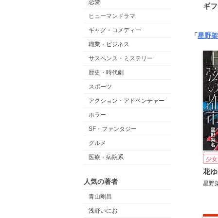
恋愛
ギフ
ヒューマンドラマ
ギャグ・コメディー
「
星野架
職業・ビジネス
サスペンス・ミステリー
歴史・時代劇
スポーツ
アクション・アドベンチャー
ホラー
SF・ファンタジー
グルメ
医療・病院系
少女
人気の著者
星野
青山剛昌
浅野いにお