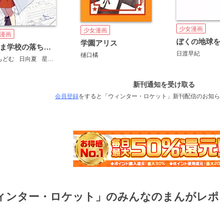
少女漫画
少女漫画
漫画
ぼくの地球
学園アリス
神さま学校の落ちこぼれ
日渡早紀
樋口橘
もどむ
日向夏
星海社
新刊通知を受け取る
会員登録
をすると「ウィンター・ロケット」新刊配信のお知ら
ィンター・ロケット」のみんなのまんがレポ