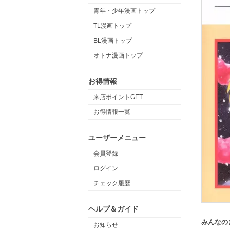
青年・少年漫画トップ
TL漫画トップ
BL漫画トップ
オトナ漫画トップ
お得情報
来店ポイントGET
お得情報一覧
ユーザーメニュー
会員登録
ログイン
チェック履歴
ヘルプ＆ガイド
みんなの
お知らせ