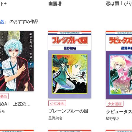
ト±
幽麗塔
名
」 のおすすめ作品
漫画
少女漫画
花ゆめAi 上弦の都市
少女漫画
プレーンブルーの国
ラピュータ
架名
星野架名
星野架名