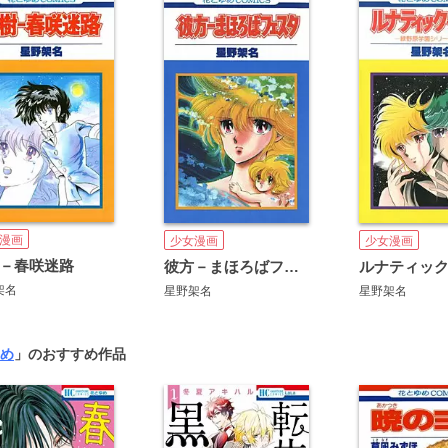
漫画
少女漫画
少女漫画
－春咲迷路
彼方－まほろばフェスタ
架名
星野架名
星野架名
め
」のおすすめ作品