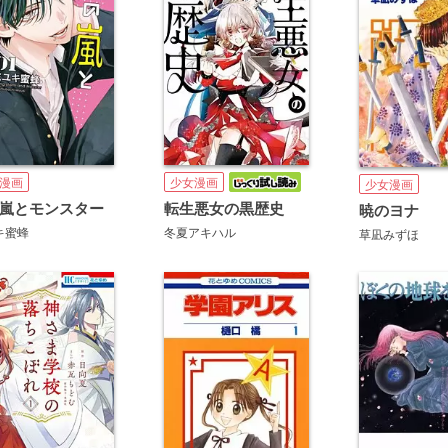
漫画
少女漫画
少女漫画
嵐とモンスター
転生悪女の黒歴史
暁のヨナ
キ蜜蜂
冬夏アキハル
草凪みずほ