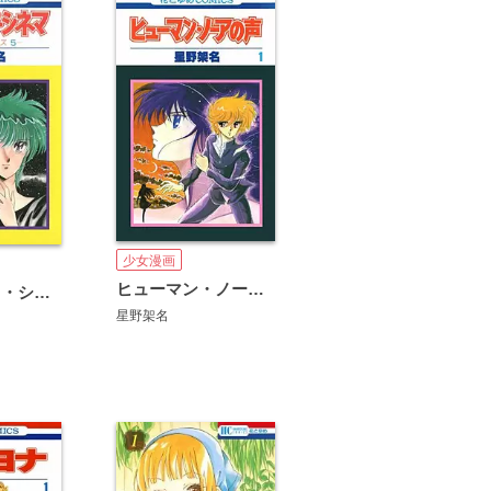
少女漫画
ヒューマン・ノーアの声
ルナティック・シネマ
星野架名