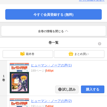
今すぐ会員登録する (無料)
全巻の情報を
閉じる
巻一覧
最終巻
まとめ買い
ヒューマン・ノーアの声(1)
189ページ
|
540pt
1
巻
試し読み
購入する
ヒューマン・ノーアの声(2)
191ページ
|
540pt