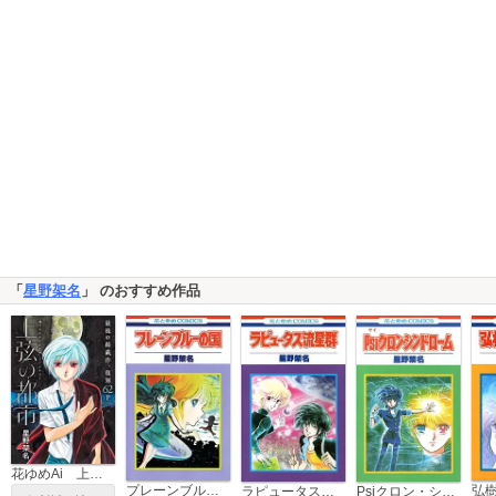
「
星野架名
」 のおすすめ作品
花ゆめAi 上弦の都市
プレーンブルーの国
弘
ラピュータス流星群
Psiクロン・シンドローム