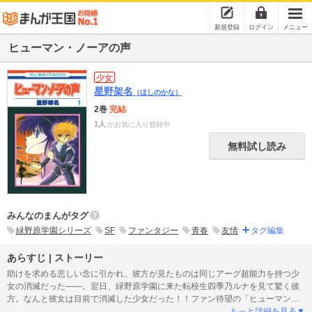
新規登録
ログイン
メニュー
ヒューマン・ノーアの声
少女
星野架名
（ほしのかな）
2巻
完結
1人
がお気に入り登録中
無料試し読み
みんなのまんがタグ
緑野原学園シリーズ
SF
ファンタジー
青春
友情
タグ編集
あらすじ | ストーリー
助けを求める悲しい念に引かれ、彼方が見たものは同じアーグ超能力を持つ少
女の消滅だった――。翌日、緑野原学園に来た転校生四季乃ルナを見て驚く彼
方。なんと彼女は目前で消滅した少女だった！！ファン待望の「ヒューマン・
ノーアの声」１巻に、「学園音楽」も同時収録。
もっと詳細を見る▼