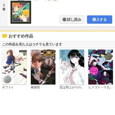
2
巻
試し読み
購入する
おすすめ作品
この作品を見た人はコチラも見ています
恋は雨上がりのように
ギフト±
幽麗塔
ヒメゴト～十九歳の制服～