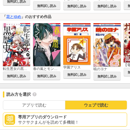
無料試し読み
無料試し読み
無料試し読み
無料試し読み
「
花とゆめ
」のおすすめ作品
学園アリス
転生悪女の黒歴史
春の嵐とモンスター
暁のヨナ
無料試し読み
無料試し読み
無料試し読み
無料試し読み
読み方を選択
アプリで読む
ウェブで読む
専用アプリのダウンロード
サクサクまんがを読めて多機能！