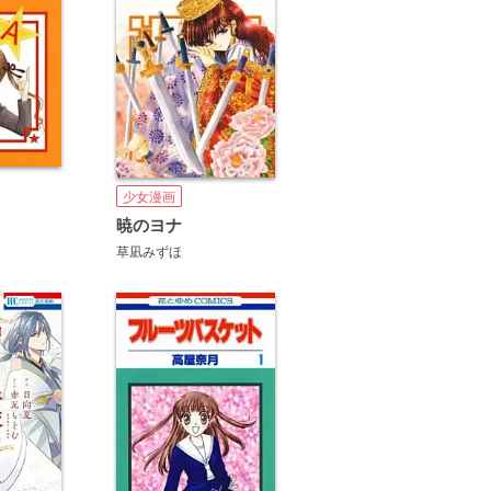
少女漫画
暁のヨナ
草凪みずほ