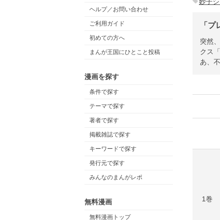
妙子シ
ヘルプ／お問い合わせ
ご利用ガイド
「プ
初めての方へ
突然
クス
まんが王国にひとこと投稿
あ、
漫画を探す
条件で探す
テーマで探す
著者で探す
掲載雑誌で探す
キーワードで探す
発行元で探す
みんなのまんがレポ
1巻
無料漫画
無料漫画トップ