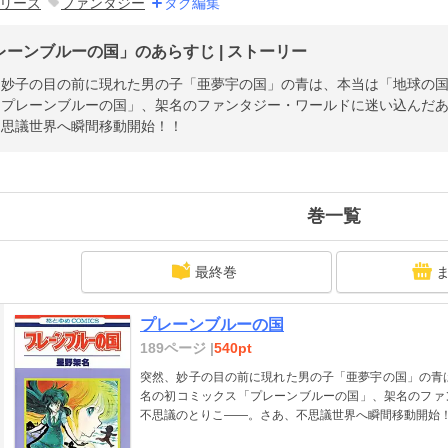
リーズ
ファンタジー
タグ編集
レーンブルーの国」のあらすじ | ストーリー
、妙子の目の前に現れた男の子「亜夢宇の国」の青は、本当は「地球の国
「プレーンブルーの国」、架名のファンタジー・ワールドに迷い込んだ
不思議世界へ瞬間移動開始！！
巻一覧
最終巻
プレーンブルーの国
189ページ |
540pt
突然、妙子の目の前に現れた男の子「亜夢宇の国」の青
名の初コミックス「プレーンブルーの国」、架名のファ
不思議のとりこ――。さあ、不思議世界へ瞬間移動開始