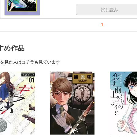
試し読み
1
すめ作品
を見た人はコチラも見ています