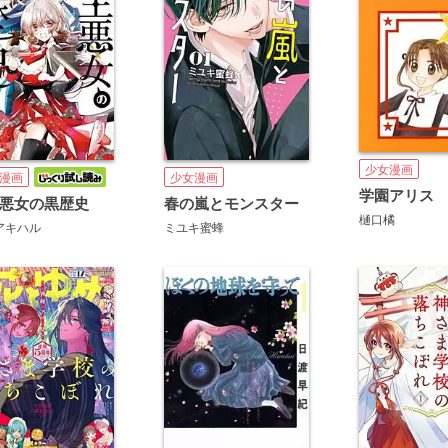
少女漫画
漫画
少女漫画
学園アリス
悪女の黒歴史
春の嵐とモンスター
樋口橘
アキハル
ミユキ蜜蜂