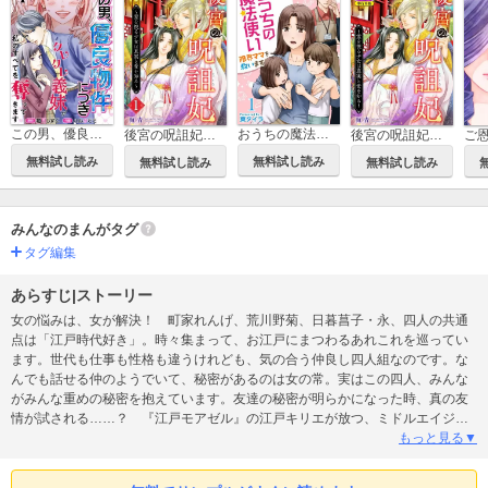
この男、優良物件につき ～クレクレ義妹が私のすべてを奪ってきます～
おうちの魔法使い 限界ママを救います
後宮の呪詛妃～霊を視る少女は真実と愛を知る～
後宮の呪詛妃～霊を視る少女は真実と愛を知る～ 単行本版
無料試し読み
無料試し読み
無料試し読み
無料試し読み
みんなのまんがタグ
タグ編集
あらすじ|ストーリー
女の悩みは、女が解決！ 町家れんげ、荒川野菊、日暮菖子・永、四人の共通
点は「江戸時代好き」。時々集まって、お江戸にまつわるあれこれを巡ってい
ます。世代も仕事も性格も違うけれども、気の合う仲良し四人組なのです。な
んでも話せる仲のようでいて、秘密があるのは女の常。実はこの四人、みんな
がみんな重めの秘密を抱えています。友達の秘密が明らかになった時、真の友
情が試される……？ 『江戸モアゼル』の江戸キリエが放つ、ミドルエイジ・
ガールズ・トーク・コメディ！
もっと見る▼