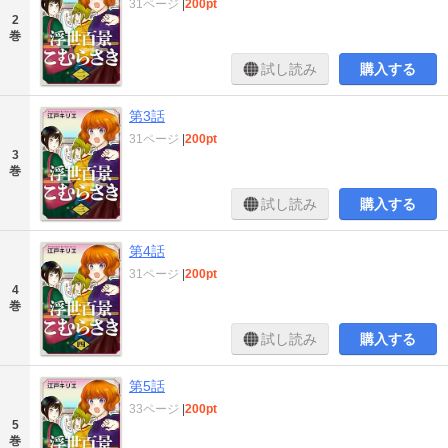
31ページ
|
200pt
2
巻
試し読み
購入する
第3話
31ページ
|
200pt
3
巻
試し読み
購入する
第4話
31ページ
|
200pt
4
巻
試し読み
購入する
第5話
33ページ
|
200pt
5
巻