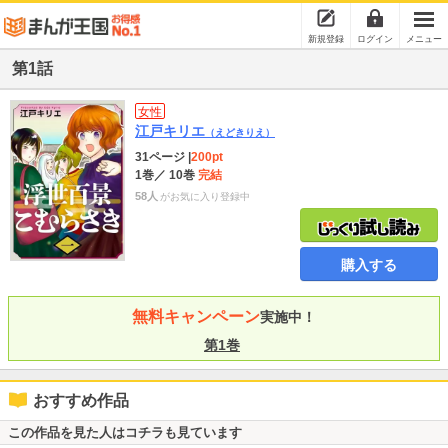
新規登録
ログイン
メニュー
第1話
女性
江戸キリエ
（えどきりえ）
31ページ
|
200pt
1巻
／ 10巻
完結
58人
がお気に入り登録中
購入する
無料キャンペーン
実施中！
第1巻
おすすめ作品
この作品を見た人はコチラも見ています