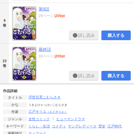
第9話
29ページ
|
200pt
9
巻
試し読み
購入する
最終話
33ページ
|
200pt
10
巻
試し読み
購入する
作品詳細
浮世百景こむらさき
タイトル
かな
うきよひゃっけいこむらさき
江戸キリエ
作家
（えどきりえ）
女性コミック
ヒューマンドラマ
ジャンル
くらし・生活
コメディ
ヤングレディース
歴史
江戸時代
キーワード
ティアード
掲載雑誌