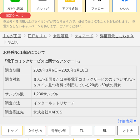
友だち追加
メルマガ
アプリ通知
フォロー
いいね
限定クーポン
※通知する情報およびタイミングが異なりますので、併せて受け取ることをお勧めします。 ※
通知をしないキャンペーンもあります。ご了承ください。
まんが王国
江戸キリエ
女性漫画
ティアード
浮世百景こむらさき
第1話
お得感No.1表記について
「電子コミックサービスに関するアンケート」
調査期間
2026年3月6日～2026年3月18日
調査対象
まんが王国または主要電子コミックサービスのうちいずれか
をメイン且つ有料で利用している20歳～69歳の男女
サンプル数
1,236サンプル
調査方法
インターネットリサーチ
調査委託先
株式会社MARCS
詳細表示▼
トップ
女性/少女
青年/少年
TL
BL
オトナ