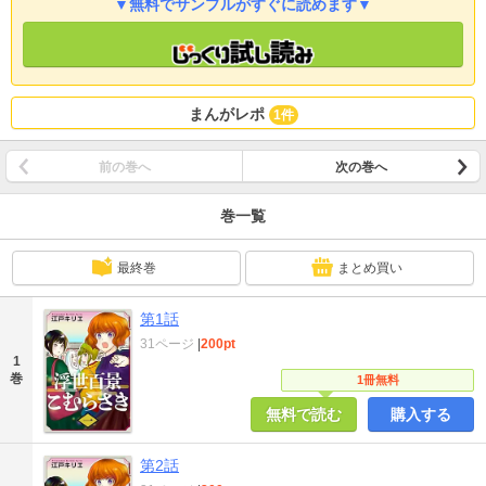
▼無料でサンプルがすぐに読めます▼
まんがレポ
1件
前の巻へ
次の巻へ
巻一覧
最終巻
まとめ買い
第1話
31ページ
|
200pt
1
巻
1冊無料
無料で読む
購入する
第2話