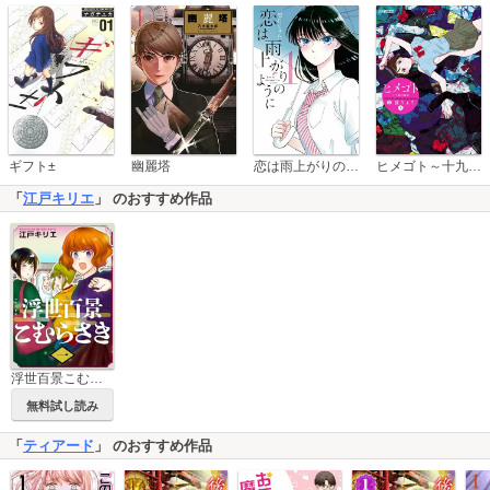
恋は雨上がりのように
ギフト±
幽麗塔
ヒメゴト～十九歳の制服～
「
江戸キリエ
」 のおすすめ作品
浮世百景こむらさき 単行本版
無料試し読み
「
ティアード
」 のおすすめ作品