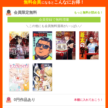
無料会員
こんなにお得！
になると
会員限定無料
もっと無料が読める！
会員登録で無料増量
＼この他にも会員無料漫画がいっぱい／
0円作品あり
本棚に入れておこう！