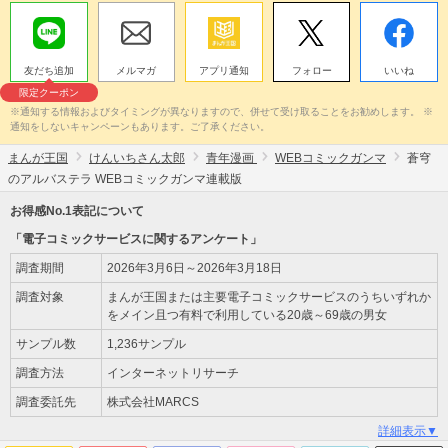
友だち追加
メルマガ
アプリ通知
フォロー
いいね
限定クーポン
※通知する情報およびタイミングが異なりますので、併せて受け取ることをお勧めします。 ※
通知をしないキャンペーンもあります。ご了承ください。
まんが王国
けんいちさん太郎
青年漫画
WEBコミックガンマ
蒼穹
のアルバステラ WEBコミックガンマ連載版
お得感No.1表記について
「電子コミックサービスに関するアンケート」
調査期間
2026年3月6日～2026年3月18日
調査対象
まんが王国または主要電子コミックサービスのうちいずれか
をメイン且つ有料で利用している20歳～69歳の男女
サンプル数
1,236サンプル
調査方法
インターネットリサーチ
調査委託先
株式会社MARCS
詳細表示▼