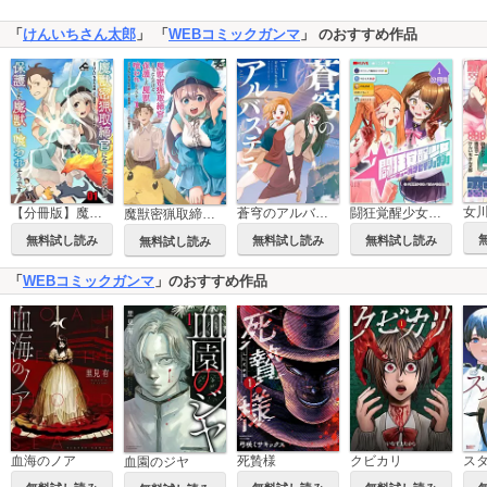
「
けんいちさん太郎
」 「
WEBコミックガンマ
」 のおすすめ作品
【分冊版】魔獣密猟取締官になったんだけど、保護した魔獣に喰われそうです。
蒼穹のアルバステラ
闘狂覚醒少女【分冊版】
魔獣密猟取締官になったんだけど、保護した魔獣に喰われそうです。
無料試し読み
無料試し読み
無料試し読み
無料試し読み
「
WEBコミックガンマ
」のおすすめ作品
血海のノア
クビカリ
ス
死贄様
血園のジヤ