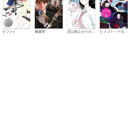
恋は雨上がりのように
ギフト±
幽麗塔
ヒメゴト～十九歳の制服～