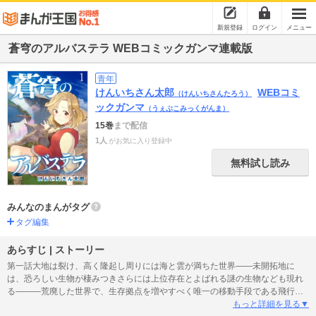
新規登録
ログイン
メニュー
蒼穹のアルバステラ WEBコミックガンマ連載版
青年
けんいちさん太郎
WEBコミ
（けんいちさんたろう）
ックガンマ
（うぇぶこみっくがんま）
15巻
まで配信
1人
がお気に入り登録中
無料試し読み
みんなのまんがタグ
タグ編集
あらすじ | ストーリー
第一話大地は裂け、高く隆起し周りには海と雲が満ちた世界――未開拓地に
は、恐ろしい生物が棲みつきさらには上位存在とよばれる謎の生物なども現れ
る―――荒廃した世界で、生存拠点を増やすべく唯一の移動手段である飛行船
で「浮島」を渡り、開拓を続ける少女たち（アウトライダーズ）の物語!!※この
もっと詳細を見る▼