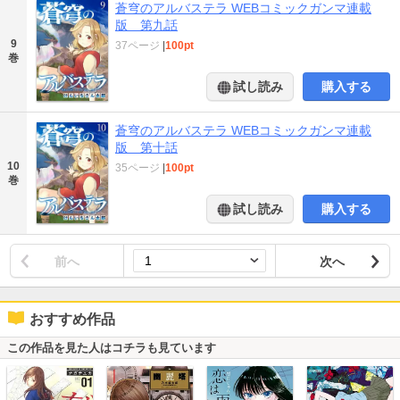
蒼穹のアルバステラ WEBコミックガンマ連載
版 第九話
9
37ページ
|
100pt
巻
試し読み
購入する
蒼穹のアルバステラ WEBコミックガンマ連載
版 第十話
10
35ページ
|
100pt
巻
試し読み
購入する
前へ
次へ
おすすめ作品
この作品を見た人はコチラも見ています