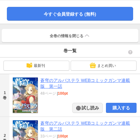
作品はWEBコミックサイト「WEBコミックガンマ」にて掲載されたものです。
今すぐ会員登録する (無料)
全巻の情報を
閉じる
巻一覧
最新刊
まとめ買い
蒼穹のアルバステラ WEBコミックガンマ連載
版 第一話
1
48ページ
|
100pt
巻
試し読み
購入する
蒼穹のアルバステラ WEBコミックガンマ連載
版 第二話
2
33ページ
|
100pt