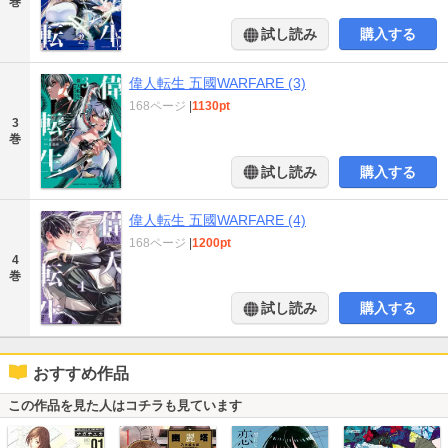
巻
試し読み
購入する
偉人転生 五國WARFARE (3)
168ページ
|
1130pt
3
巻
試し読み
購入する
偉人転生 五國WARFARE (4)
168ページ
|
1200pt
4
巻
試し読み
購入する
おすすめ作品
この作品を見た人はコチラも見ています