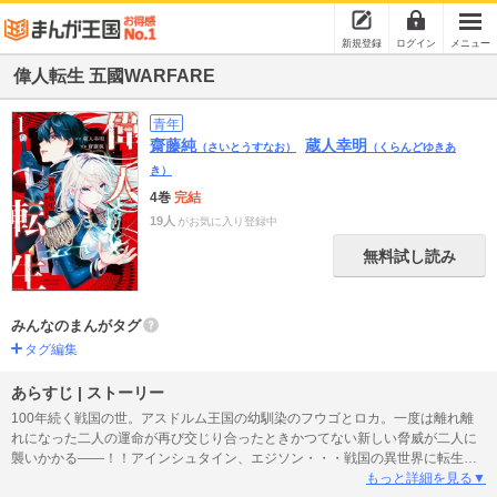
新規登録
ログイン
メニュー
偉人転生 五國WARFARE
青年
齋藤純
蔵人幸明
（さいとうすなお）
（くらんどゆきあ
き）
4巻
完結
19人
がお気に入り登録中
無料試し読み
みんなのまんがタグ
タグ編集
あらすじ | ストーリー
100年続く戦国の世。アスドルム王国の幼馴染のフウゴとロカ。一度は離れ離
れになった二人の運命が再び交じり合ったときかつてない新しい脅威が二人に
襲いかかる――！！アインシュタイン、エジソン・・・戦国の異世界に転生し
た天才偉人たちが、最高峰の知力を尽くして勝負する、五國大戦開幕――！！
もっと詳細を見る▼