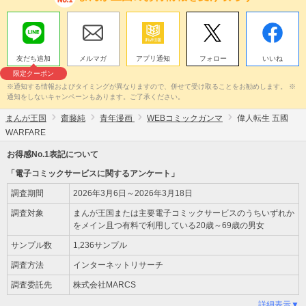
友だち追加
メルマガ
アプリ通知
フォロー
いいね
限定クーポン
※通知する情報およびタイミングが異なりますので、併せて受け取ることをお勧めします。 ※
通知をしないキャンペーンもあります。ご了承ください。
まんが王国
齋藤純
青年漫画
WEBコミックガンマ
偉人転生 五國
WARFARE
お得感No.1表記について
「電子コミックサービスに関するアンケート」
調査期間
2026年3月6日～2026年3月18日
調査対象
まんが王国または主要電子コミックサービスのうちいずれか
をメイン且つ有料で利用している20歳～69歳の男女
サンプル数
1,236サンプル
調査方法
インターネットリサーチ
調査委託先
株式会社MARCS
詳細表示▼