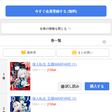
★単行本カバー下画像収録★
今すぐ会員登録する (無料)
全巻の情報を
閉じる
巻一覧
最終巻
まとめ買い
偉人転生 五國WARFARE (1)
168ページ
|
730pt
1
巻
試し読み
購入する
偉人転生 五國WARFARE (2)
168ページ
|
730pt
2