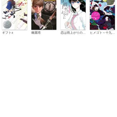
恋は雨上がりのように
ギフト±
幽麗塔
ヒメゴト～十九歳の制服～