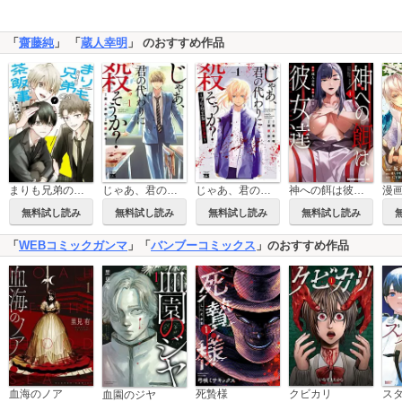
「
齋藤純
」 「
蔵人幸明
」 のおすすめ作品
まりも兄弟の茶飯事
じゃあ、君の代わりに殺そうか？【電子単行本】
じゃあ、君の代わりに殺そうか？～プリクエル【前日譚】～
神への餌は彼女達
無料試し読み
無料試し読み
無料試し読み
無料試し読み
「
WEBコミックガンマ
」「
バンブーコミックス
」のおすすめ作品
血海のノア
クビカリ
ス
死贄様
血園のジヤ