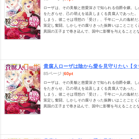
ローザは、その美貌と慈愛深さで知られる伯爵令嬢。し
をたぎらせ、己の萌えを追及しまくる貴腐人であった。
しまう。彼こそは理想の「受け」、千年に一人の逸材だ
策定し奮闘。しかしその腐りきった振舞いはことごとく
異国の王子まで巻き込んで、国中に影響を与えることと
貴腐人ローザは陰から愛を見守りたい【タテス
85ページ |
60pt
ローザは、その美貌と慈愛深さで知られる伯爵令嬢。し
をたぎらせ、己の萌えを追及しまくる貴腐人であった。
しまう。彼こそは理想の「受け」、千年に一人の逸材だ
策定し奮闘。しかしその腐りきった振舞いはことごとく
異国の王子まで巻き込んで、国中に影響を与えることと