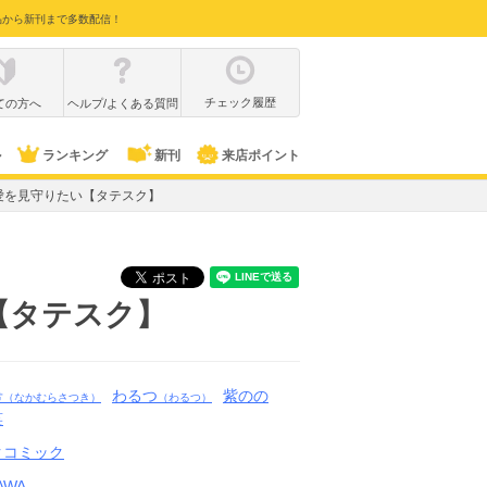
品から新刊まで多数配信！
チェック履歴
ての方へ
ヘルプ/よくある質問
ル
ランキング
新刊
来店ポイント
愛を見守りたい【タテスク】
【タテスク】
希
わるつ
紫のの
（なかむらさつき）
（わるつ）
笑
クコミック
AWA