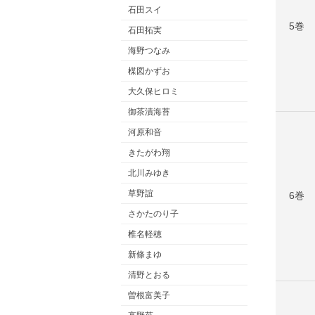
石田スイ
5巻
石田拓実
海野つなみ
楳図かずお
大久保ヒロミ
御茶漬海苔
河原和音
きたがわ翔
北川みゆき
草野誼
6巻
さかたのり子
椎名軽穂
新條まゆ
清野とおる
曽根富美子