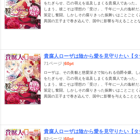
をたぎらせ、己の萌えを追及しまくる貴腐人であった。
しまう。彼こそは理想の「受け」、千年に一人の逸材だ
策定し奮闘。しかしその腐りきった振舞いはことごとく
異国の王子まで巻き込んで、国中に影響を与えることと
貴腐人ローザは陰から愛を見守りたい【タテス
71ページ |
60pt
ローザは、その美貌と慈愛深さで知られる伯爵令嬢。し
をたぎらせ、己の萌えを追及しまくる貴腐人であった。
しまう。彼こそは理想の「受け」、千年に一人の逸材だ
策定し奮闘。しかしその腐りきった振舞いはことごとく
異国の王子まで巻き込んで、国中に影響を与えることと
貴腐人ローザは陰から愛を見守りたい【タテス
82ページ |
60pt