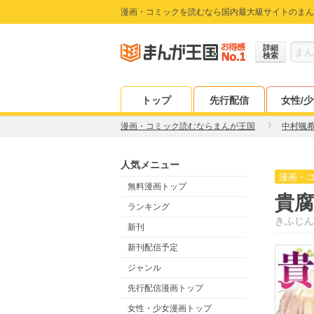
漫画・コミックを読むなら国内最大級サイトのまん
詳細
検索
トップ
先行配信
女性/
漫画・コミック読むならまんが王国
中村颯
人気メニュー
漫画・
無料漫画トップ
貴
ランキング
きふじん
新刊
新刊配信予定
ジャンル
先行配信漫画トップ
女性・少女漫画トップ