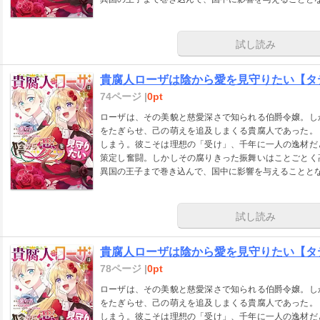
試し読み
貴腐人ローザは陰から愛を見守りたい【タテス
74ページ |
0pt
ローザは、その美貌と慈愛深さで知られる伯爵令嬢。し
をたぎらせ、己の萌えを追及しまくる貴腐人であった。
しまう。彼こそは理想の「受け」、千年に一人の逸材だ
策定し奮闘。しかしその腐りきった振舞いはことごとく
異国の王子まで巻き込んで、国中に影響を与えることと
試し読み
貴腐人ローザは陰から愛を見守りたい【タテス
78ページ |
0pt
ローザは、その美貌と慈愛深さで知られる伯爵令嬢。し
をたぎらせ、己の萌えを追及しまくる貴腐人であった。
しまう。彼こそは理想の「受け」、千年に一人の逸材だ