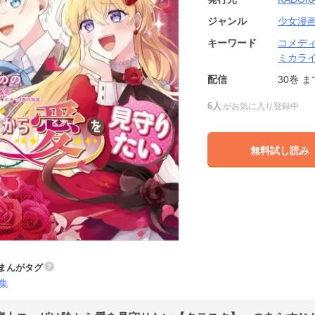
ジャンル
少女漫
キーワード
コメデ
ミカラ
配信
30巻
ま
6人
がお気に入り登録中
無料試し読み
まんがタグ
集