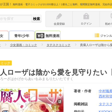
が王国！
無料漫画・電子コミックが10,000冊以上！1冊丸ごと無料、期間限定無料漫画、完結作
ログイン
会員登録
初め
少女
青年/少年
無料漫画
ジャン
希
少女漫画・コミック
タテスクコミック
貴腐人ローザは陰から
コミック
腐人ローザは陰から愛を見守りたい
ろーざはかげからあいをみまもりたいたてすく
著者・作者
中村颯
西村和
掲載雑誌
タテス
発行元
KADOK