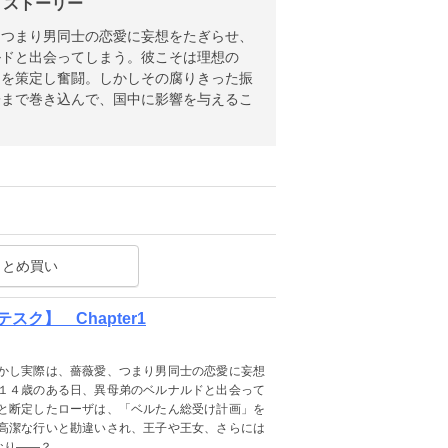
 ストーリー
、つまり男同士の恋愛に妄想をたぎらせ、
ルドと出会ってしまう。彼こそは理想の
」を策定し奮闘。しかしその腐りきった振
子まで巻き込んで、国中に影響を与えるこ
まとめ買い
ク】 Chapter1
かし実際は、薔薇愛、つまり男同士の恋愛に妄想
１４歳のある日、異母弟のベルナルドと出会って
と断定したローザは、「ベルたん総受け計画」を
高潔な行いと勘違いされ、王子や王女、さらには
なり――？