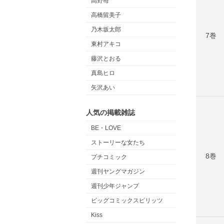
高野苺
高橋留美子
乃木坂太郎
7巻
東村アキコ
藤沢とおる
真島ヒロ
矢沢あい
人気の掲載雑誌
BE・LOVE
ストーリーな女たち
8巻
プチコミック
週刊ヤングマガジン
週刊少年ジャンプ
ビッグコミックスピリッツ
Kiss