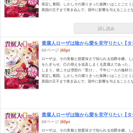
策定し奮闘。しかしその腐りきった振舞いはことごとく
異国の王子まで巻き込んで、国中に影響を与えることと
試し読み
貴腐人ローザは陰から愛を見守りたい【タテス
66ページ |
60pt
ローザは、その美貌と慈愛深さで知られる伯爵令嬢。し
をたぎらせ、己の萌えを追及しまくる貴腐人であった。
しまう。彼こそは理想の「受け」、千年に一人の逸材だ
策定し奮闘。しかしその腐りきった振舞いはことごとく
異国の王子まで巻き込んで、国中に影響を与えることと
貴腐人ローザは陰から愛を見守りたい【タテス
68ページ |
60pt
ローザは、その美貌と慈愛深さで知られる伯爵令嬢。し