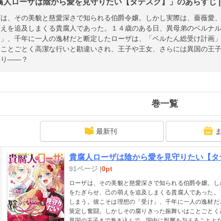
腐人ローザは陰から愛を見守りたい【タテスク】」のあらすじ |
ザは、その美貌と慈愛深さで知られる伯爵令嬢。しかし実際は、薔薇愛
萌えを追及しまくる貴腐人であった。１４歳のある日、異母弟のベルナ
け」、千年に一人の逸材だと断定したローザは、「ベルたん総受け計画
はことごとく高潔な行いと勘違いされ、王子や王女、さらには異国の王
なり――？
巻一覧
最新刊
貴腐人ローザは陰から愛を見守りたい【タテス
91ページ |
0pt
ローザは、その美貌と慈愛深さで知られる伯爵令嬢。し
をたぎらせ、己の萌えを追及しまくる貴腐人であった。
しまう。彼こそは理想の「受け」、千年に一人の逸材だ
策定し奮闘。しかしその腐りきった振舞いはことごとく
異国の王子まで巻き込んで、国中に影響を与えることと