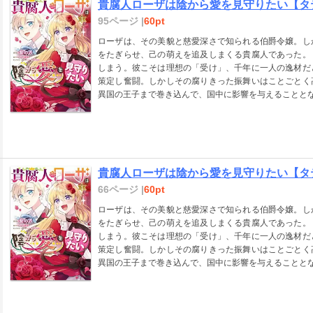
貴腐人ローザは陰から愛を見守りたい【タテス
95ページ |
60pt
ローザは、その美貌と慈愛深さで知られる伯爵令嬢。し
をたぎらせ、己の萌えを追及しまくる貴腐人であった。
しまう。彼こそは理想の「受け」、千年に一人の逸材だ
策定し奮闘。しかしその腐りきった振舞いはことごとく
異国の王子まで巻き込んで、国中に影響を与えることと
貴腐人ローザは陰から愛を見守りたい【タテス
66ページ |
60pt
ローザは、その美貌と慈愛深さで知られる伯爵令嬢。し
をたぎらせ、己の萌えを追及しまくる貴腐人であった。
しまう。彼こそは理想の「受け」、千年に一人の逸材だ
策定し奮闘。しかしその腐りきった振舞いはことごとく
異国の王子まで巻き込んで、国中に影響を与えることと