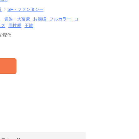
画
SF・ファンタジー
ィ
貴族・大富豪
お嬢様
フルカラー
コ
イズ
同性愛
王族
で配信