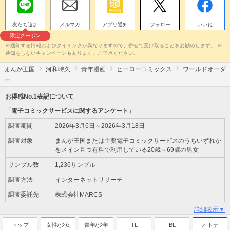
友だち追加
メルマガ
アプリ通知
フォロー
いいね
限定クーポン
※通知する情報およびタイミングが異なりますので、併せて受け取ることをお勧めします。 ※
通知をしないキャンペーンもあります。ご了承ください。
まんが王国
河和時久
青年漫画
ヒーローコミックス
ワールドオーダ
ー
お得感No.1表記について
「電子コミックサービスに関するアンケート」
調査期間
2026年3月6日～2026年3月18日
調査対象
まんが王国または主要電子コミックサービスのうちいずれか
をメイン且つ有料で利用している20歳～69歳の男女
サンプル数
1,236サンプル
調査方法
インターネットリサーチ
調査委託先
株式会社MARCS
詳細表示▼
トップ
女性/少女
青年/少年
TL
BL
オトナ