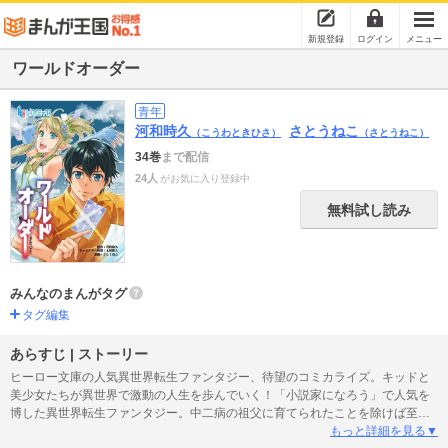
新規登録
ログイン
メニュー
ワールドオーダー
青年
河和時久
さとうねこ
（こうわときひさ）
（さとうねこ）
34巻
まで配信
24人
がお気に入り登録中
無料試し読み
みんなのまんがタグ
タグ編集
あらすじ | ストーリー
ヒーロー文庫の人気異世界転生ファンタジー、待望のコミカライズ。キッドと
美少女たちが異世界で激動の人生を歩んでいく！「小説家になろう」で人気を
博した異世界転生ファンタジー。中二病の祖父に育てられたことを除けば至っ
て普通の高校生、城戸栄治。祖父の死後、唐突に現れた謎の光に吸い込まれ、
もっと詳細を見る▼