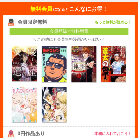
無料会員
こんなにお得！
になると
会員限定無料
もっと無料が読める！
会員登録で無料増量
＼この他にも会員無料漫画がいっぱい／
0円作品あり
本棚に入れておこう！