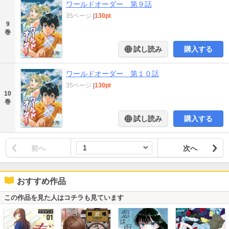
ワールドオーダー 第９話
35ページ
|
130pt
9
巻
試し読み
購入する
ワールドオーダー 第１０話
35ページ
|
130pt
10
巻
試し読み
購入する
前へ
次へ
おすすめ作品
この作品を見た人はコチラも見ています