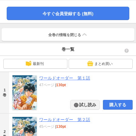
目を開けるとそこは有り得ないほど巨大な生物が跋扈している異世界だった。
栄治は熊のような男、ロキとその弟子の美少女、アイリと出会い、名をキッド
と改め、アイリと共に剣と魔法の蔓延るこの世界でハンターとして生きること
今すぐ会員登録する (無料)
を決める。試験に合格し、無事ハンターになることが出来たキッドとアイリ。
図らずしも手に入れた強大な力で次々と襲いくる強大な魔物達を易々と薙倒し
ていく。アイリや紅蓮の炎姫フィーリア、幼い天才魔導師マギサたちに翻弄さ
れながら、キッドは異世界で激動の人生を歩んで行く。ヒーロー文庫では全6巻
全巻の情報を
閉じる
刊行中。
巻一覧
最新刊
まとめ買い
ワールドオーダー 第１話
47ページ
|
130pt
1
巻
試し読み
購入する
ワールドオーダー 第２話
45ページ
|
130pt
2