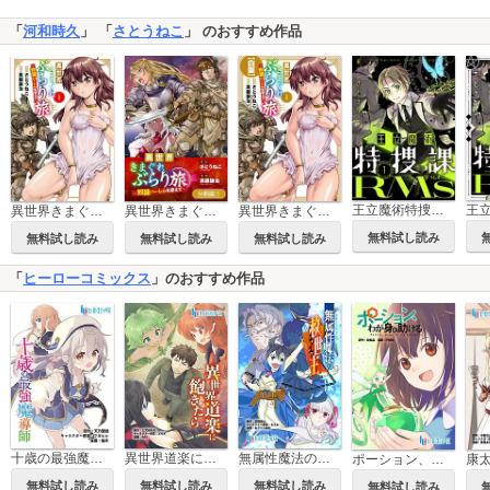
「
河和時久
」 「
さとうねこ
」 のおすすめ作品
王立魔術特捜課RMs
異世界きまぐれぶらり旅 ～奴隷ハーレムを添えて～
異世界きまぐれぶらり旅 ～奴隷ハーレムを添えて～【分冊版】
異世界きまぐれぶらり旅 ～奴隷ハーレムを添えて～【白版】
無料試し読み
無料試し読み
無料試し読み
無料試し読み
「
ヒーローコミックス
」のおすすめ作品
十歳の最強魔導師
異世界道楽に飽きたら
無属性魔法の救世主
ポーション、わが身を助ける
無料試し読み
無料試し読み
無料試し読み
無料試し読み