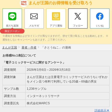
まんが王国のお得情報を受け取ろう
友だち追加
メルマガ
アプリ通知
フォロー
いいね
限定クーポン
※通知する情報およびタイミングが異なりますので、併せて受け取ることをお勧めします。 ※
通知をしないキャンペーンもあります。ご了承ください。
まんが王国
著者・作者
「さとうねこ」の漫画
お得感No.1表記について
「電子コミックサービスに関するアンケート」
調査期間
2026年3月6日～2026年3月18日
調査対象
まんが王国または主要電子コミックサービスのうちいずれか
をメイン且つ有料で利用している20歳～69歳の男女
サンプル数
1,236サンプル
調査方法
インターネットリサーチ
調査委託先
株式会社MARCS
詳細表示▼