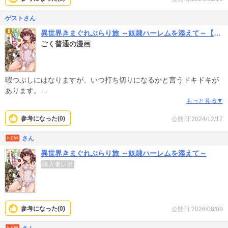
ゲストさん
異世界きまぐれぶらり旅 ～奴隷ハーレムを添えて～【白版】
ごく普通の漫画
暇つぶしにはなりますが、いつ打ち切りになるかと言うドキドキが
あります。
もっと見る▼
少年誌っぽい絵柄で、安定感はあるものの大量生産感があり、話も
参考になった(
0
)
公開日:2024/12/17
どこかで何度も見た展開。
さん
まあポイントが余ってたり、セールなら…
異世界きまぐれぶらり旅 ～奴隷ハーレムを添えて～
購入者レポ
参考になった(
0
)
公開日:2026/08/09