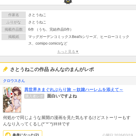
作家名
さとうねこ
ふりがな
さとうねこ
掲載作品数
6作 （うち、完結作品0作）
掲載紙
マッグガーデンコミックスBeat'sシリーズ、ヒーローコミック
ス、comipo comicsなど
もっと見る▼
さとうねこの作品 みんなのまんがレポ
クロウスさん
異世界きまぐれぶらり旅 ～奴隷ハーレムを添えて～
面白いですよね
購入者レポ
何処かで同じような展開の漫画を見た気もするけどストーリーもす
んなり入ってくるし(*´꒳`*)ﾖｷﾖｷです
参考になった(
2
)
公開日:2026/03/19