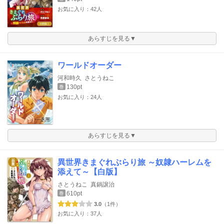
お気に入り：42人
あらすじを見る▼
ワールドオーダー
河和時久
さとうねこ
130pt
巻
お気に入り：24人
あらすじを見る▼
異世界きまぐれぶらり旅 ～奴隷ハーレムを
添えて～【白版】
さとうねこ
真鍋譲治
610pt
巻
3.0
（1件）
お気に入り：37人