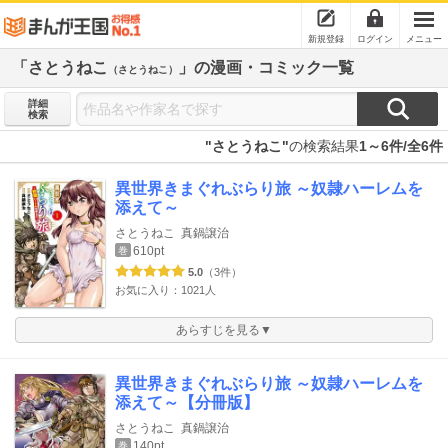
新規登録
ログイン
メニュー
「さとうねこ
」の漫画・コミック一覧
（さとうねこ）
詳細
検索
"さとうねこ"
の検索結果
1～6件/全6件
異世界きまぐれぶらり旅 ～奴隷ハーレムを
添えて～
さとうねこ
真鍋譲治
610pt
巻
5.0
（3件）
お気に入り：1021人
あらすじを見る▼
異世界きまぐれぶらり旅 ～奴隷ハーレムを
添えて～【分冊版】
さとうねこ
真鍋譲治
140pt
巻