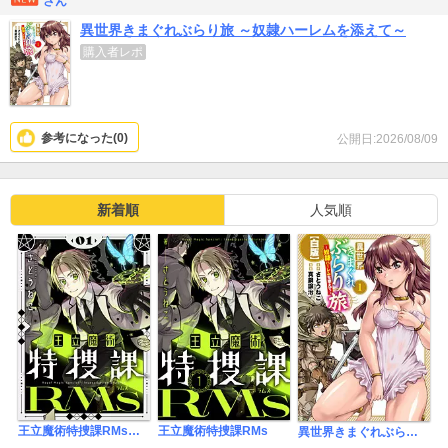
さん
異世界きまぐれぶらり旅 ～奴隷ハーレムを添えて～
購入者レポ
参考になった(
0
)
公開日:2026/08/09
新着順
人気順
王立魔術特捜課RMs【電子単行本】
王立魔術特捜課RMs
異世界きまぐれぶらり旅 ～奴隷ハーレムを添えて～【白版】