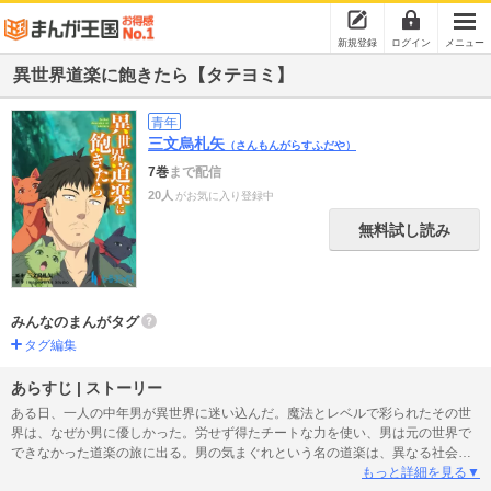
新規登録
ログイン
メニュー
異世界道楽に飽きたら【タテヨミ】
青年
三文烏札矢
（さんもんがらすふだや）
7巻
まで配信
20人
がお気に入り登録中
無料試し読み
みんなのまんがタグ
タグ編集
あらすじ | ストーリー
ある日、一人の中年男が異世界に迷い込んだ。魔法とレベルで彩られたその世
界は、なぜか男に優しかった。労せず得たチートな力を使い、男は元の世界で
できなかった道楽の旅に出る。男の気まぐれという名の道楽は、異なる社会に
波紋を起こしていく。だが、男がそれを気にすることはない……。ーー自由気
もっと詳細を見る▼