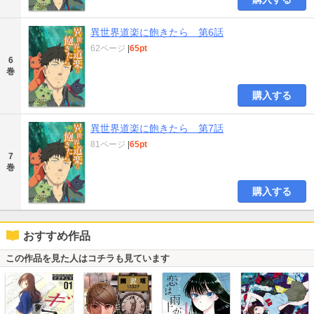
異世界道楽に飽きたら 第6話
62ページ
|
65pt
6
巻
購入する
異世界道楽に飽きたら 第7話
81ページ
|
65pt
7
巻
購入する
おすすめ作品
この作品を見た人はコチラも見ています