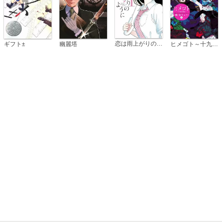
恋は雨上がりのように
ギフト±
幽麗塔
ヒメゴト～十九歳の制服～