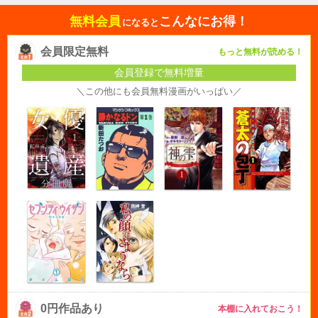
無料会員
こんなにお得！
になると
会員限定無料
もっと無料が読める！
会員登録で無料増量
＼この他にも会員無料漫画がいっぱい／
0円作品あり
本棚に入れておこう！