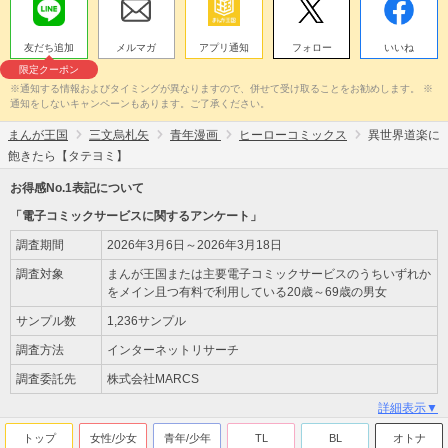
友だち追加
メルマガ
アプリ通知
フォロー
いいね
限定クーポン
※通知する情報およびタイミングが異なりますので、併せて受け取ることをお勧めします。 ※
通知をしないキャンペーンもあります。ご了承ください。
まんが王国
三文烏札矢
青年漫画
ヒーローコミックス
異世界道楽に
飽きたら【タテヨミ】
お得感No.1表記について
「電子コミックサービスに関するアンケート」
調査期間
2026年3月6日～2026年3月18日
調査対象
まんが王国または主要電子コミックサービスのうちいずれか
をメイン且つ有料で利用している20歳～69歳の男女
サンプル数
1,236サンプル
調査方法
インターネットリサーチ
調査委託先
株式会社MARCS
詳細表示▼
トップ
女性/少女
青年/少年
TL
BL
オトナ