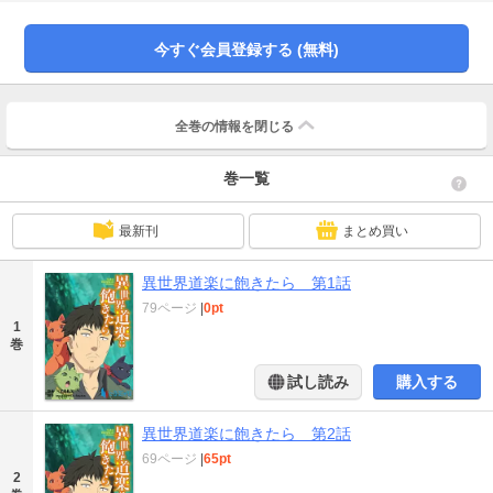
ままな旅は続く。男が異世界道楽に飽きるまで。ヒーロー文庫の人気タイトル
「異世界道楽に飽きたら」のWEBTOONが登場！制作はイメージワークススタ
ジオ。ハイクオリティな表現手法で世界観を余すところなく再現！
今すぐ会員登録する (無料)
全巻の情報を
閉じる
巻一覧
最新刊
まとめ買い
異世界道楽に飽きたら 第1話
79ページ
|
0pt
1
巻
試し読み
購入する
異世界道楽に飽きたら 第2話
69ページ
|
65pt
2