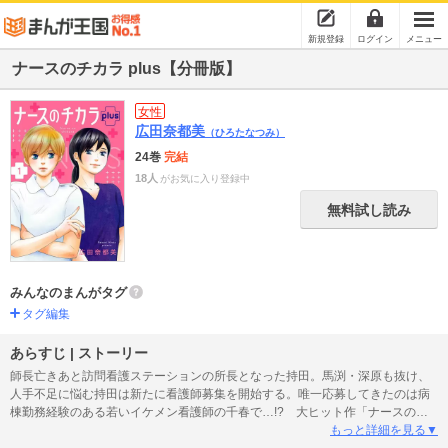
新規登録
ログイン
メニュー
ナースのチカラ plus【分冊版】
女性
広田奈都美
（ひろたなつみ）
24巻
完結
18人
がお気に入り登録中
無料試し読み
みんなのまんがタグ
タグ編集
あらすじ | ストーリー
師長亡きあと訪問看護ステーションの所長となった持田。馬渕・深原も抜け、
人手不足に悩む持田は新たに看護師募集を開始する。唯一応募してきたのは病
棟勤務経験のある若いイケメン看護師の千春で…!? 大ヒット作「ナースのチ
カラ」の続編!!
もっと詳細を見る▼