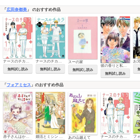
「
広田奈都美
」 のおすすめ作品
ナースのチカラ ～私たちにできること 訪問看護物語～
ナースのチカラ plus【電子単行本】
スーの家
彼の香りと私の匂い
無料試し読み
無料試し読み
無料試し読み
無料試し読み
「
フォアミセス
」のおすすめ作品
フ
赤子さんはかく語れり【電子単行本】
婚活とミシン もう一度恋がしたいけどめんどくさい気もする
ナースのチカラ ～私たちにできること 訪問看護物語～
あの山越えて