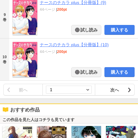
ナースのチカラ plus【分冊版】(9)
44ページ
|
200pt
9
巻
試し読み
購入する
ナースのチカラ plus【分冊版】(10)
44ページ
|
200pt
10
巻
試し読み
購入する
前へ
次へ
おすすめ作品
この作品を見た人はコチラも見ています