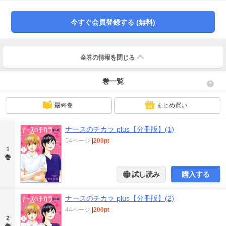
今すぐ会員登録する (無料)
全巻の情報を
閉じる
巻一覧
最終巻
まとめ買い
ナースのチカラ plus【分冊版】(1)
54ページ
|
200pt
1
巻
試し読み
購入する
ナースのチカラ plus【分冊版】(2)
44ページ
|
200pt
2