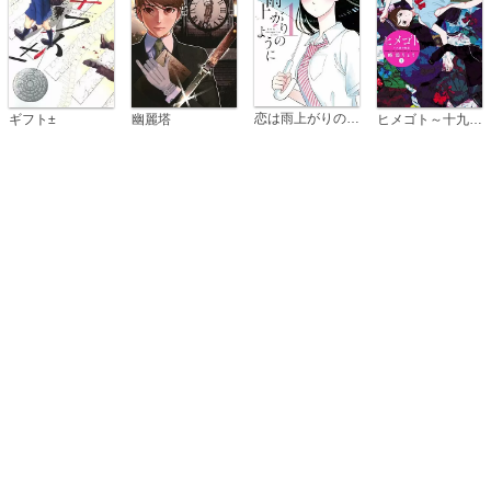
恋は雨上がりのように
ギフト±
幽麗塔
ヒメゴト～十九歳の制服～