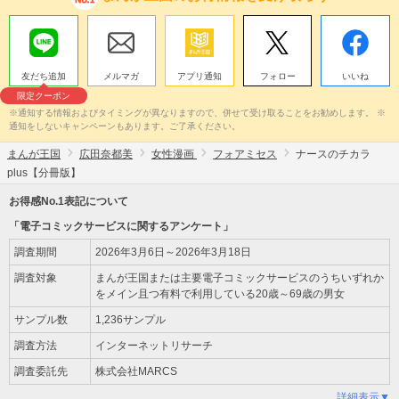
友だち追加
メルマガ
アプリ通知
フォロー
いいね
限定クーポン
※通知する情報およびタイミングが異なりますので、併せて受け取ることをお勧めします。 ※
通知をしないキャンペーンもあります。ご了承ください。
まんが王国
広田奈都美
女性漫画
フォアミセス
ナースのチカラ
plus【分冊版】
お得感No.1表記について
「電子コミックサービスに関するアンケート」
調査期間
2026年3月6日～2026年3月18日
調査対象
まんが王国または主要電子コミックサービスのうちいずれか
をメイン且つ有料で利用している20歳～69歳の男女
サンプル数
1,236サンプル
調査方法
インターネットリサーチ
調査委託先
株式会社MARCS
詳細表示▼