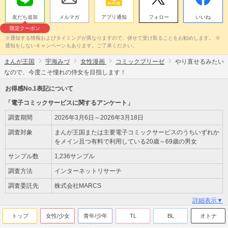
友だち追加
メルマガ
アプリ通知
フォロー
いいね
限定クーポン
※通知する情報およびタイミングが異なりますので、併せて受け取ることをお勧めします。 ※
通知をしないキャンペーンもあります。ご了承ください。
まんが王国
宇海みづ
女性漫画
コミックブリーゼ
やり直せるみたい
なので、今度こそ憧れの侍女を目指します！
お得感No.1表記について
「電子コミックサービスに関するアンケート」
調査期間
2026年3月6日～2026年3月18日
調査対象
まんが王国または主要電子コミックサービスのうちいずれか
をメイン且つ有料で利用している20歳～69歳の男女
サンプル数
1,236サンプル
調査方法
インターネットリサーチ
調査委託先
株式会社MARCS
詳細表示▼
トップ
女性/少女
青年/少年
TL
BL
オトナ