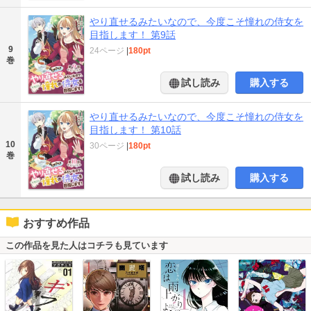
やり直せるみたいなので、今度こそ憧れの侍女を
目指します！ 第9話
9
24ページ
|
180pt
巻
試し読み
購入する
やり直せるみたいなので、今度こそ憧れの侍女を
目指します！ 第10話
10
30ページ
|
180pt
巻
試し読み
購入する
おすすめ作品
この作品を見た人はコチラも見ています