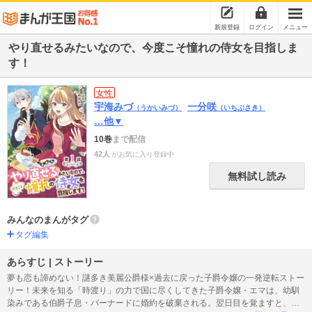
新規登録
ログイン
メニュー
やり直せるみたいなので、今度こそ憧れの侍女を目指しま
す！
女性
宇海みづ
一分咲
（うかいみづ）
（いちぶさき）
…他▼
10巻
まで配信
42人
がお気に入り登録中
無料試し読み
みんなのまんがタグ
タグ編集
あらすじ | ストーリー
夢も恋も諦めない！謎多き美麗公爵様×過去に戻った子爵令嬢の一発逆転ストー
リー！未来を知る「時渡り」の力で国に尽くしてきた子爵令嬢・エマは、幼馴
染みである伯爵子息・バーナードに婚約を破棄される。翌日目を覚ますと、な