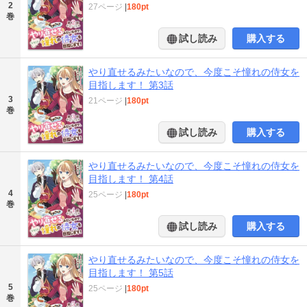
2
27ページ
|
180pt
巻
試し読み
購入する
やり直せるみたいなので、今度こそ憧れの侍女を
目指します！ 第3話
3
21ページ
|
180pt
巻
試し読み
購入する
やり直せるみたいなので、今度こそ憧れの侍女を
目指します！ 第4話
4
25ページ
|
180pt
巻
試し読み
購入する
やり直せるみたいなので、今度こそ憧れの侍女を
目指します！ 第5話
5
25ページ
|
180pt
巻