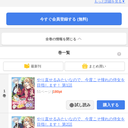
ぜか15歳の過去に戻ってしまっていて!?国の犠牲になるのはもう終わり！ 二度
もっと詳細を見る▼
目の人生では幼い頃の夢・侍女になろうと決心したエマの前に現れたのは謎多
き隣国の公爵・グレン。彼はある「秘密」を抱えていて……。
今すぐ会員登録する (無料)
全巻の情報を
閉じる
巻一覧
最新刊
まとめ買い
やり直せるみたいなので、今度こそ憧れの侍女を
目指します！ 第1話
1
51ページ
|
180pt
巻
試し読み
購入する
やり直せるみたいなので、今度こそ憧れの侍女を
目指します！ 第2話