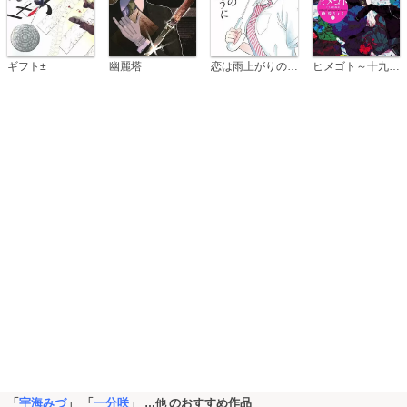
恋は雨上がりのように
ギフト±
幽麗塔
ヒメゴト～十九歳の制服～
「
宇海みづ
」 「
一分咲
」
のおすすめ作品
…他