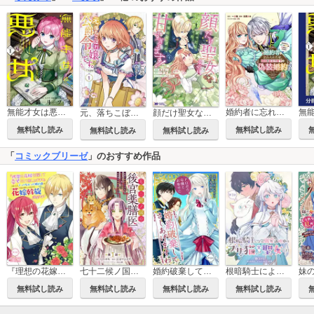
無能才女は悪女になりたい
婚約者に忘れられた私、隣国の皇太子殿下と偽装婚約することになりました（※ただし、殿下の本命は私みたいです！？）
元、落ちこぼれ公爵令嬢です。THE COMIC
顔だけ聖女なのに、死に戻ったら冷酷だった公爵様の本音が甘すぎます！(コミック)
無料試し読み
無料試し読み
無料試し読み
無料試し読み
「
コミックブリーゼ
」のおすすめ作品
『理想の花嫁を探して幸せにして差し上げます』と言ったら、そっけなかった婚約者が何故か関わってきますが、花嫁斡旋頑張ります
七十二候ノ国の後宮薬膳医 ～見習い陶仙女ですが、もふもふ達とお妃様の問題を解決します～
婚約破棄してさしあげますわ ～ドロボウ令嬢とお幸せに～
根暗騎士による溺愛満喫中のブサ猫、実は聖女です！
無料試し読み
無料試し読み
無料試し読み
無料試し読み