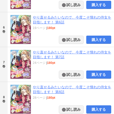
試し読み
購入する
やり直せるみたいなので、今度こそ憧れの侍女を
目指します！ 第6話
6
19ページ
|
180pt
巻
試し読み
購入する
やり直せるみたいなので、今度こそ憧れの侍女を
目指します！ 第7話
7
24ページ
|
180pt
巻
試し読み
購入する
やり直せるみたいなので、今度こそ憧れの侍女を
目指します！ 第8話
8
28ページ
|
180pt
巻
試し読み
購入する