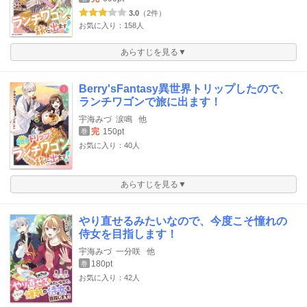
3.0
（2件）
お気に入り：158人
あらすじを見る▼
Berry'sFantasy異世界トリップしたので、
ランチワゴンで旅に出ます！
宇海みづ
涙鳴
他
完
150pt
巻
お気に入り：40人
あらすじを見る▼
やり直せるみたいなので、今度こそ憧れの
侍女を目指します！
宇海みづ
一分咲
他
180pt
巻
お気に入り：42人