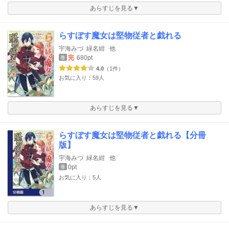
あらすじを見る▼
らすぼす魔女は堅物従者と戯れる
宇海みづ
緑名紺
他
完
680pt
巻
4.0
（1件）
お気に入り：59人
あらすじを見る▼
らすぼす魔女は堅物従者と戯れる【分冊
版】
宇海みづ
緑名紺
他
0pt
巻
お気に入り：5人
あらすじを見る▼