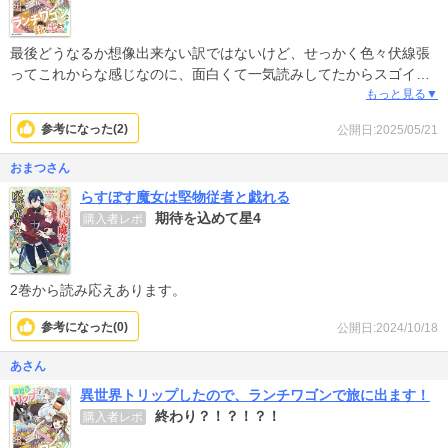
最後どうなるか想像出来ない訳ではないけど、せっかく色々伏線張
ってこれからな感じなのに、面白くて一気読みしてたからスゴイ残
念。面倒くさくなったか、大人の事情かですかね？
もっと見る▼
参考になった(
2
)
公開日:2025/05/21
おまつさん
らすぼす魔女は堅物従者と戯れる
期待を込めて星4
購入者レポ
2巻から読み応えあります。
参考になった(
0
)
公開日:2024/10/18
あさん
異世界トリップしたので、ランチワゴンで旅に出ます！
終わり？！？！？！
購入者レポ