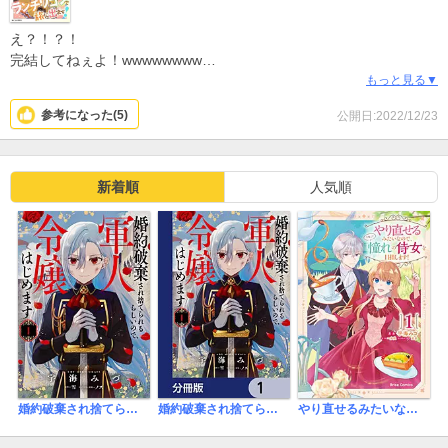
え？！？！
完結してねぇよ！wwwwwwww
原作小説ですか？もしかして、、、
もっと見る▼
真相知りたければ小説へ的な？？？
参考になった(
5
)
公開日:2022/12/23
話はまぁ普通ですが…えーーーーー……
某飲兵衛女子2人組の異世界転移聖女が出てくる漫画みたい……
いやぁ…残念。。。
新着順
人気順
婚約破棄され捨てられるらしいので、軍人令嬢はじめます
婚約破棄され捨てられるらしいので、軍人令嬢はじめます【分冊版】
やり直せるみたいなので、今度こそ憧れの侍女を目指します！【単行本】