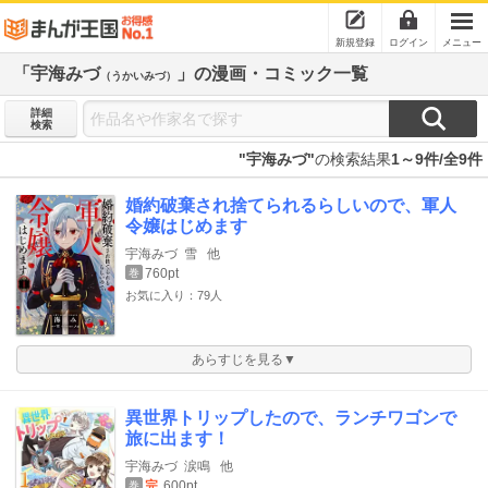
新規登録
ログイン
メニュー
「宇海みづ
」の漫画・コミック一覧
（うかいみづ）
詳細
検索
"宇海みづ"
の検索結果
1～9件/全9件
婚約破棄され捨てられるらしいので、軍人
令嬢はじめます
宇海みづ
雪
他
760pt
巻
お気に入り：79人
あらすじを見る▼
異世界トリップしたので、ランチワゴンで
旅に出ます！
宇海みづ
涙鳴
他
完
600pt
巻