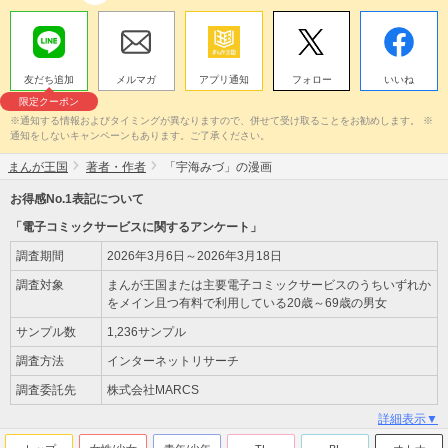
友だち追加
メルマガ
アプリ通知
フォロー
いいね
限定クーポン
※通知する情報およびタイミングが異なりますので、併せて受け取ることをお勧めします。 ※
通知をしないキャンペーンもあります。ご了承ください。
まんが王国
著者・作者
「宇海みづ」の漫画
お得感No.1表記について
「電子コミックサービスに関するアンケート」
調査期間
2026年3月6日～2026年3月18日
調査対象
まんが王国または主要電子コミックサービスのうちいずれか
をメイン且つ有料で利用している20歳～69歳の男女
サンプル数
1,236サンプル
調査方法
インターネットリサーチ
調査委託先
株式会社MARCS
詳細表示▼