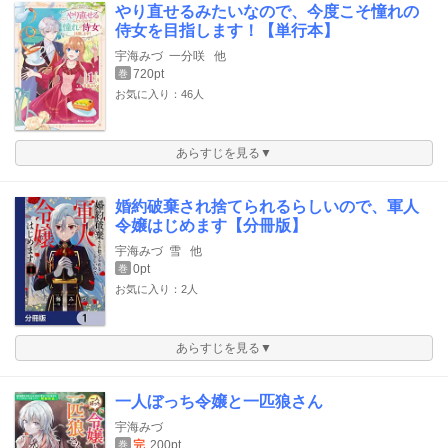
やり直せるみたいなので、今度こそ憧れの
侍女を目指します！【単行本】
宇海みづ
一分咲
他
720pt
巻
お気に入り：46人
あらすじを見る▼
婚約破棄され捨てられるらしいので、軍人
令嬢はじめます【分冊版】
宇海みづ
雪
他
0pt
巻
お気に入り：2人
あらすじを見る▼
一人ぼっち令嬢と一匹狼さん
宇海みづ
完
200pt
巻