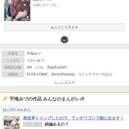
お気に入り：5人
あらすじを見る▼
作家名
宇海みづ
ふりがな
うかいみづ
掲載作品数
9作 （うち、完結作品4作）
掲載紙
FLOS COMIC、Berry'sFantasy、コミックブリーゼなど
もっと見る▼
宇海みづの作品 みんなのまんがレポ
ねこだにゃんさん
異世界トリップしたので、ランチワゴンで旅に出ます！
続編あるの？
購入者レポ