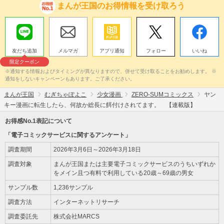
まんが王国のお得情報を受け取ろう
友だち追加
メルマガ
アプリ通知
フォロー
いいね
限定クーポン
※通知する情報およびタイミングが異なりますので、併せて受け取ることをお勧めします。 ※
通知をしないキャンペーンもあります。ご了承ください。
まんが王国
むぎちゃぽよこ
少女漫画
ZERO-SUMコミックス
ヤン
キー漫画に転生したら、何故か総長に餌付けされてます。 【連載版】
お得感No.1表記について
「電子コミックサービスに関するアンケート」
調査期間
2026年3月6日～2026年3月18日
調査対象
まんが王国または主要電子コミックサービスのうちいずれか
をメイン且つ有料で利用している20歳～69歳の男女
サンプル数
1,236サンプル
調査方法
インターネットリサーチ
調査委託先
株式会社MARCS