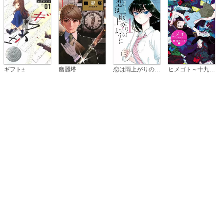
恋は雨上がりのように
ギフト±
幽麗塔
ヒメゴト～十九歳の制服～