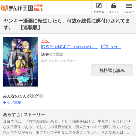
新規登録
ログイン
メニュー
ヤンキー漫画に転生したら、何故か総長に餌付けされてま
す。 【連載版】
少女
むぎちゃぽよこ
ビス
（むぎちゃぽよこ）
（びす）
16巻
まで配信
30人
がお気に入り登録中
無料試し読み
みんなのまんがタグ
タグ編集
あらすじ | ストーリー
真白羊花は、『前世の記憶がある』という秘密を除けば、平凡で、かつビビり
な女子高生である。そしてこの世界が前世で読んだヤンキー漫画に似ていると
気が付きながらも、モブとして平和な日常を過ごしていた。そんなある日、帰