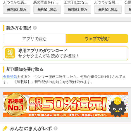
ふつつかな悪女ではございますが ～雛宮蝶鼠とりかえ伝～
悪の華道を行きましょう【コミックス版】
王太子妃になんてなりたくない!! 婚約者編
ふつつかな悪女ではございますが ～雛宮蝶鼠とりかえ伝～ 連載版
無料試し読み
無料試し読み
無料試し読み
無料試し読み
読み方を選択
アプリで読む
ウェブで読む
専用アプリのダウンロード
サクサクまんがを読めて多機能！
新刊通知を受け取る
会員登録
をすると「ヤンキー漫画に転生したら、何故か総長に餌付けされてま
す。 【連載版】」新刊配信のお知らせが受け取れます。
みんなのまんがレポ