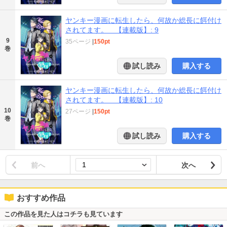
ヤンキー漫画に転生したら、何故か総長に餌付け
されてます。 【連載版】: 9
9
35ページ
|
150pt
巻
試し読み
購入する
ヤンキー漫画に転生したら、何故か総長に餌付け
されてます。 【連載版】: 10
10
27ページ
|
150pt
巻
試し読み
購入する
前へ
次へ
おすすめ作品
この作品を見た人はコチラも見ています