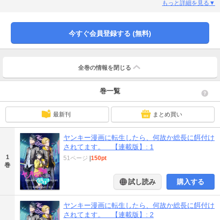
り道でヤンキーの喧嘩に巻き込まれた挙句、最強のチーム『Zoo』の総長に気
もっと詳細を見る▼
に入られてしまい…！？【本商品は単話コンテンツとなります。単行本版と収
録内容が異なる場合がございます。漫画内の告知等は過去のものとなりますの
で、ご注意ください。】
今すぐ会員登録する (無料)
全巻の情報を
閉じる
巻一覧
最新刊
まとめ買い
ヤンキー漫画に転生したら、何故か総長に餌付け
されてます。 【連載版】: 1
1
51ページ
|
150pt
巻
試し読み
購入する
ヤンキー漫画に転生したら、何故か総長に餌付け
されてます。 【連載版】: 2