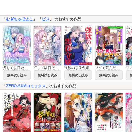
「
むぎちゃぽよこ
」 「
ビス
」 のおすすめ作品
押して駄目だったので、引いてみることにしたのですが 連載版
押して駄目だったので、引いてみることにしたのですが
強欲の悪役令嬢
フグで死んだのに毒死する悪役令嬢に転生!? でも推しと幸せになります！
無料試し読み
無料試し読み
無料試し読み
無料試し読み
「
ZERO-SUMコミックス
」のおすすめ作品