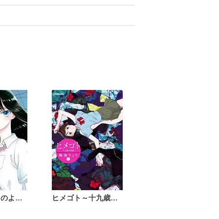
恋は雨上がりのように
ヒメゴト～十九歳の制服～