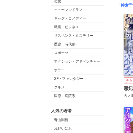
恋愛
「
仲倉千
ヒューマンドラマ
ギャグ・コメディー
職業・ビジネス
サスペンス・ミステリー
歴史・時代劇
スポーツ
アクション・アドベンチャー
ホラー
SF・ファンタジー
少女
グルメ
天ノ
医療・病院系
人気の著者
青山剛昌
浅野いにお