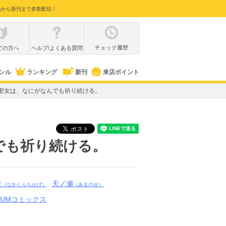
品から新刊まで多数配信！
チェック履歴
ての方へ
ヘルプ/よくある質問
ンル
ランキング
新刊
来店ポイント
聖女は、なにがなんでも祈り続ける。
でも祈り続ける。
景
天ノ瀬
（なかくらちかげ）
（あまのせ）
-SUMコミックス