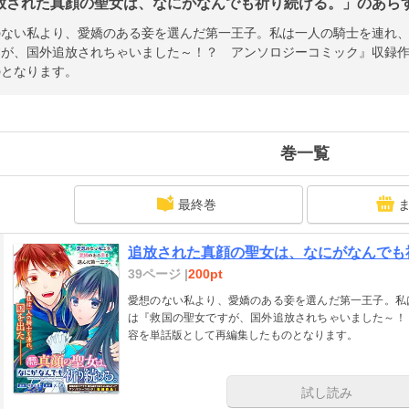
放された真顔の聖女は、なにがなんでも祈り続ける。」のあらすじ
のない私より、愛嬌のある妾を選んだ第一王子。私は一人の騎士を連れ
すが、国外追放されちゃいました～！？ アンソロジーコミック』収録
のとなります。
巻一覧
最終巻
追放された真顔の聖女は、なにがなんでも
39ページ |
200pt
愛想のない私より、愛嬌のある妾を選んだ第一王子。私
は『救国の聖女ですが、国外追放されちゃいました～！
容を単話版として再編集したものとなります。
試し読み