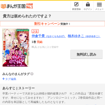
新規登録
ログイン
メニュー
貴方は嵌められたのですよ？
割引キャンペーン
実施中！
少女
仲倉千景
柚木ゆきこ
（なかくらちかげ）
（ゆきゆきこ）
1巻
完結
81人
がお気に入り登録中
無料試し読み
みんなのまんがタグ
タグ編集
あらすじ | ストーリー
卒業パーティーで大好きなお姉様が婚約破棄され!? ※この作品は『悪役令嬢で
すが、幸せになってみせますわ！ アンソロジーコミック』2巻収録作品と同一
の内容を単話版として再編集したものとなります。