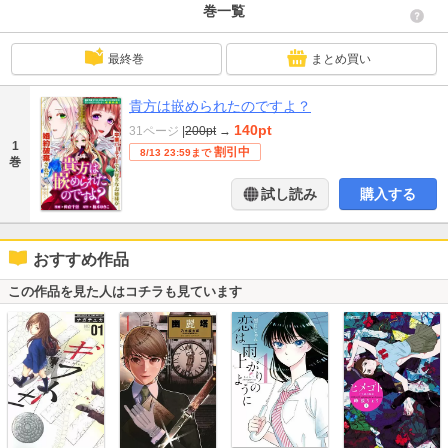
巻一覧
最終巻
まとめ買い
貴方は嵌められたのですよ？
140pt
31ページ
|
200pt
→
1
割引中
8/13 23:59まで
巻
試し読み
購入する
おすすめ作品
この作品を見た人はコチラも見ています