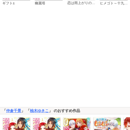
恋は雨上がりのように
ギフト±
幽麗塔
ヒメゴト～十九歳の制服～
「
仲倉千景
」 「
柚木ゆきこ
」 のおすすめ作品