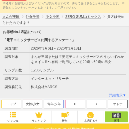
※通知する情報およびタイミングが異なりますので、併せて受け取ることをお勧めします。 ※
通知をしないキャンペーンもあります。ご了承ください。
まんが王国
仲倉千景
少女漫画
ZERO-SUMコミックス
貴方は嵌め
られたのですよ？
お得感No.1表記について
「電子コミックサービスに関するアンケート」
調査期間
2026年3月6日～2026年3月18日
調査対象
まんが王国または主要電子コミックサービスのうちいずれか
をメイン且つ有料で利用している20歳～69歳の男女
サンプル数
1,236サンプル
調査方法
インターネットリサーチ
調査委託先
株式会社MARCS
詳細表示▼
トップ
女性/少女
青年/少年
TL
BL
オトナ
無料
ジャンル
ランキング
新刊
来店ﾎﾟｲﾝﾄ
Copyright(c)Beaglee Inc. All Rights Reserved.