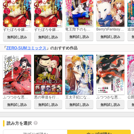
竜王陛下のもふもふお世話係～転生した平凡女子に溺愛フラグが立ちました～
Berry'sFantasy竜王陛下のもふもふお世話係～転生した平凡女子に溺愛フラグが立ちました～
ずたぼろ令嬢は姉の元婚約者に溺愛される(コミック)
ずたぼろ令嬢は姉の元婚約者に溺愛される(コミック) 分冊版
無料試し読み
無料試し読み
無料試し読み
無料試し読み
「
ZERO-SUMコミックス
」のおすすめ作品
ふつつかな悪女ではございますが ～雛宮蝶鼠とりかえ伝～
悪の華道を行きましょう【コミックス版】
王太子妃になんてなりたくない!! 婚約者編
ふつつかな悪女ではございますが ～雛宮蝶鼠とりかえ伝～ 連載版
無料試し読み
無料試し読み
無料試し読み
無料試し読み
読み方を選択