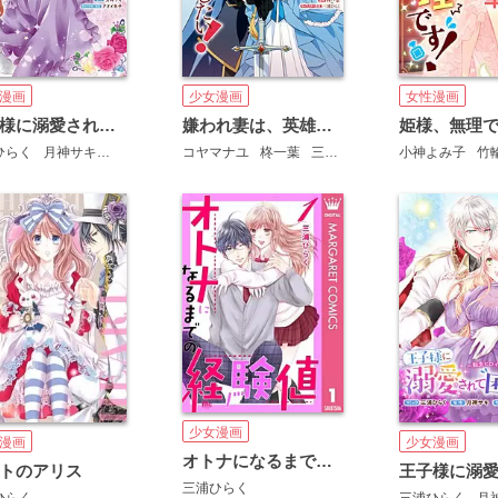
漫画
少女漫画
女性漫画
王子様に溺愛されて困ってます～転生ヒロイン、乙女ゲーム奮闘記～
嫌われ妻は、英雄将軍と離婚したい! いきなり帰ってきて溺愛なんて信じません。
ひらく
月神サキ
アオイ冬子
コヤマナユ
柊一葉
三浦ひらく
小神よみ子
竹
少女漫画
漫画
少女漫画
オトナになるまでの経験値
トのアリス
三浦ひらく