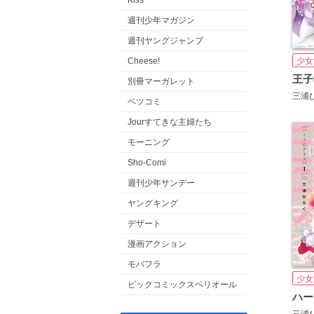
Kiss
週刊少年マガジン
週刊ヤングジャンプ
Cheese!
少女
別冊マーガレット
三浦
ベツコミ
Jourすてきな主婦たち
モーニング
Sho-Comi
週刊少年サンデー
ヤングキング
デザート
漫画アクション
モバフラ
少女
ビックコミックスペリオール
ハー