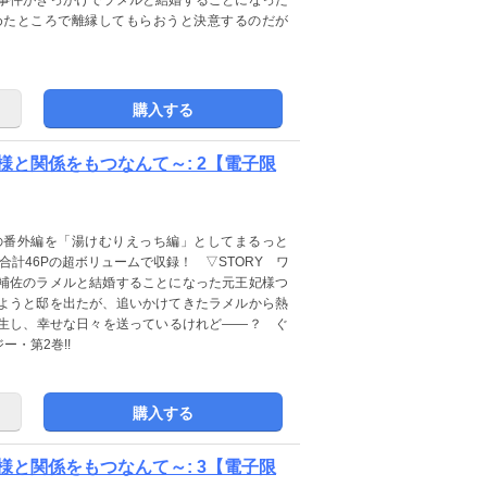
めたところで離縁してもらおうと決意するのだが
購入する
と関係をもつなんて～: 2【電子限
の番外編を「湯けむりえっち編」としてまるっと
合計46Pの超ボリュームで収録！ ▽STORY ワ
補佐のラメルと結婚することになった元王妃様つ
ようと邸を出たが、追いかけてきたラメルから熱
生し、幸せな日々を送っているけれど――？ ぐ
・第2巻!!
購入する
と関係をもつなんて～: 3【電子限