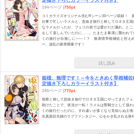
定描き下ろしカラーイラスト付き】
194ページ |
750pt
コミカライズオリジナル含むRシーン30ページ収録！ 
仕事で忙しいラメルと、息抜き旅行と称してロネタ王国
なラメルだったが、フェリの前では愛がだだ漏れ。とこ
をして楽しんでいたのに……。たまたま暴漢に襲われて
くの旅行が台無しに――！？ 無表情宰相補佐と控え
ー、波乱の新章開幕です！
試し読み
姫様、無理です！～今をときめく宰相補佐様
定描き下ろしカラーイラスト付き】
245ページ |
770pt
視察と称して息抜き旅行でロネタ王国にやってきたフェ
助けたことで、状況が一転！ラメルは聖騎士として扱わ
くの旅行だったのに、すれ違いが多くなり見知らぬ土地
生真面目夫婦のラブファンタジー、心をかき乱される第4巻