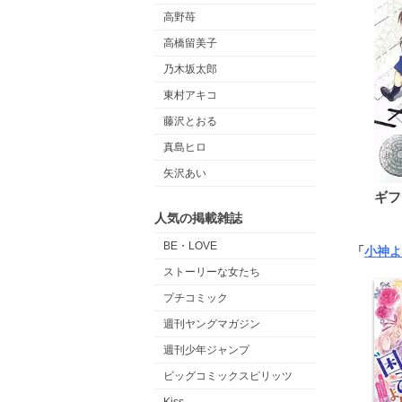
高野苺
高橋留美子
乃木坂太郎
東村アキコ
藤沢とおる
真島ヒロ
矢沢あい
ギフ
人気の掲載雑誌
BE・LOVE
「
小神よ
ストーリーな女たち
プチコミック
週刊ヤングマガジン
週刊少年ジャンプ
ビッグコミックスピリッツ