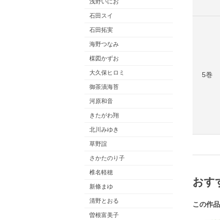
浅野いにお
石田スイ
石田拓実
海野つなみ
楳図かずお
大久保ヒロミ
5巻
御茶漬海苔
河原和音
きたがわ翔
北川みゆき
草野誼
さかたのり子
椎名軽穂
おす
新條まゆ
清野とおる
この作品
曽根富美子