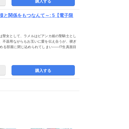
購入する
と関係をもつなんて～: 5【電子限
は聖女として、ラメルはビアンカ姫の聖騎士とし
、不器用ながらもお互いに愛を伝え合うが、禊ぎ
める部屋に閉じ込められてしまい――!?生真面目
購入する