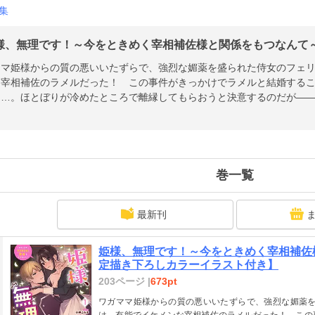
集
様、無理です！～今をときめく宰相補佐様と関係をもつなんて～」
ママ姫様からの質の悪いいたずらで、強烈な媚薬を盛られた侍女のフェリ
な宰相補佐のラメルだった！ この事件がきっかけでラメルと結婚する
…。ほとぼりが冷めたところで離縁してもらおうと決意するのだが――
巻一覧
最新刊
姫様、無理です！～今をときめく宰相補佐様
定描き下ろしカラーイラスト付き】
203ページ |
673pt
ワガママ姫様からの質の悪いいたずらで、強烈な媚薬を
は、有能でイケメンな宰相補佐のラメルだった！ この