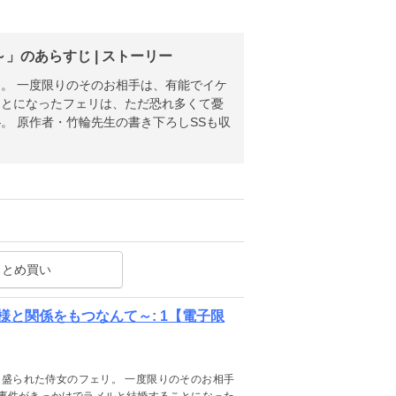
のあらすじ | ストーリー
。 一度限りのそのお相手は、有能でイケ
ことになったフェリは、ただ恐れ多くて憂
。 原作者・竹輪先生の書き下ろしSSも収
まとめ買い
と関係をもつなんて～: 1【電子限
盛られた侍女のフェリ。 一度限りのそのお相手
事件がきっかけでラメルと結婚することになった