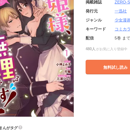
掲載雑誌
ZERO
発行元
一迅社
ジャンル
少女漫
キーワード
コミカ
配信
5巻
ま
480人
がお気に入り登録中
無料試し読み
まんがタグ