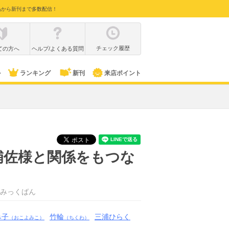
品から新刊まで多数配信！
チェック履歴
ての方へ
ヘルプ/よくある質問
ル
ランキング
新刊
来店ポイント
補佐様と関係をもつな
みっくばん
み子
竹輪
三浦ひらく
（おこよみこ）
（ちくわ）