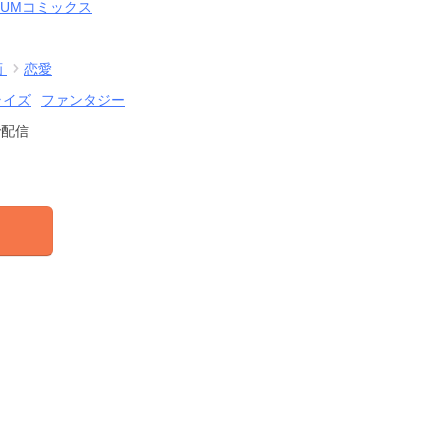
-SUMコミックス
画
恋愛
ライズ
ファンタジー
で配信