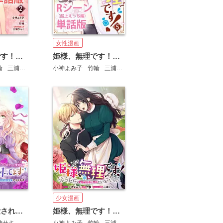
女性漫画
姫様、無理です！～今をときめく宰相補佐様と関係をもつなんて～ 【単行本第2巻収録描き下ろしRシーン（湯けむりえっち編）単話版】
姫様、無理です！～今をときめく宰相補佐様と関係をもつなんて～ 【単行本第5巻収録描き下ろしRシーン（船上えっち編）単話版】
輪
三浦ひらく
小神よみ子
竹輪
三浦ひらく
少女漫画
王子様に溺愛されて困ってます～転生ヒロイン、乙女ゲーム奮闘記～ 連載版
姫様、無理です！～今をときめく宰相補佐様と関係をもつなんて～ 連載版