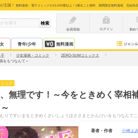
が王国！
無料漫画・電子コミックが10,000冊以上！1冊丸ごと無料、期間限定無料漫画、完結作
ログイン
会員登録
初め
少女
青年/少年
無料漫画
ジャン
み子
少女漫画・コミック
ZERO-SUMコミックス
係をもつなんて～
コミック
様、無理です！～今をときめく宰相
て～
むりですいまをときめくさいしょうほささまとかんけいをもつなんてこ
著者・作者
小神よ