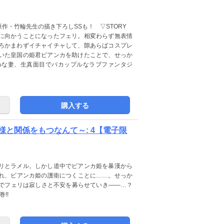
原作・竹輪先生の描き下ろしSSも！ ▽STORY
に向かうことになったフェリ。相変わらず無表情
ろかまわずイチャイチャして、隙あらばコスプレ
いた皇国の姫君ビアンカを助けたことで、せっか
めな妻、生真面目でバカップルなラブファンタジ
購入する
と関係をもつなんて～: 4【電子限
リとラメル。しかし道中でビアンカ姫を暴漢から
れ、ビアンカ姫の護衛につくことに……。せっか
でフェリは寂しさと不安を募らせていき――…？
!!