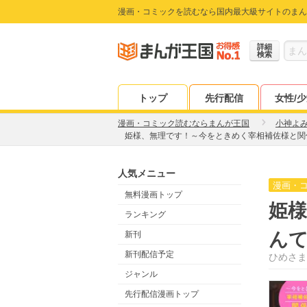
漫画・コミックを読むなら国内最大級サイトのまん
詳細
検索
トップ
先行配信
女性/
漫画・コミック読むならまんが王国
小神よ
姫様、無理です！～今をときめく宰相補佐様と関
人気メニュー
漫画・
無料漫画トップ
姫
ランキング
ん
新刊
新刊配信予定
ひめさま
ジャンル
先行配信漫画トップ