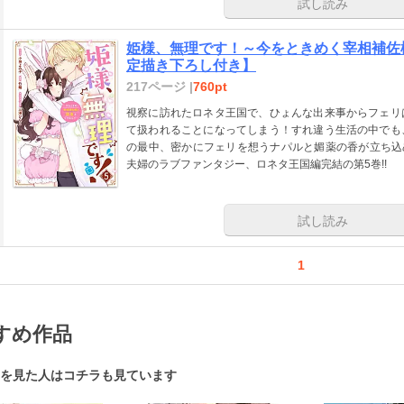
試し読み
姫様、無理です！～今をときめく宰相補佐様
定描き下ろし付き】
217ページ |
760pt
視察に訪れたロネタ王国で、ひょんな出来事からフェリ
て扱われることになってしまう！すれ違う生活の中でも
の最中、密かにフェリを想うナパルと媚薬の香が立ち込
夫婦のラブファンタジー、ロネタ王国編完結の第5巻!!
試し読み
1
すめ作品
を見た人はコチラも見ています