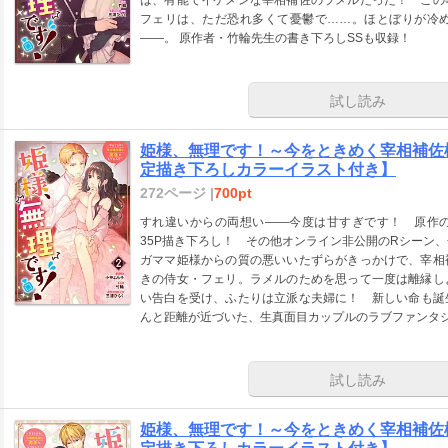
フェリは、ただ恐れ多くて憂鬱で……。ほとぼりが冷
――。 原作者・竹輪先生の書き下ろしSSも収録！
試し読み
姫様、無理です！～今をときめく宰相補佐様
定描き下ろしカラーイラスト付き】
272ページ |
700pt
すれ違いからの両想い――今度は甘すぎです！ 原作
35P描き下ろし！ その他オンライン非公開のRシーン、
ガママ姫様からの質の悪いいたずらがきっかけで、宰相
きの侍女・フェリ。ラメルのためを思って一度は離縁し
い告白を受け、ふたりは立派な夫婦に！ 新しい命も誕
んと距離が近づいた、生真面目カップルのラブファンタジー
試し読み
姫様、無理です！～今をときめく宰相補佐様