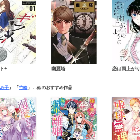
ト±
幽麗塔
み子
」 「
竹輪
」
のおすすめ作品
…他